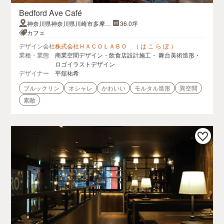
Bedford Ave Café
神奈川県神奈川県川崎市多摩区
36.0坪
登戸1891第三井出ビル 2F
カフェ
デザイン会社
株式会社ＨＡＣＯＬＡＢＯ （ は こ ら ぼ ）
業種・業態
商業空間デザイン・飲食店設計施工・ 舞台美術造形・
ロゴイラストデザイン
デザイナー
平舘祐希
ブルックリン
オシャレ
かわいい
モルタル造形
異空間
素敵