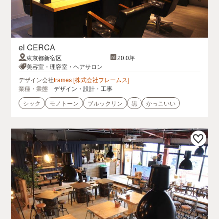
el CERCA
東京都新宿区
20.0坪
美容室・理容室・ヘアサロン
デザイン会社
frames [株式会社フレームス]
業種・業態
デザイン・設計・工事
シック
モノトーン
ブルックリン
黒
かっこいい