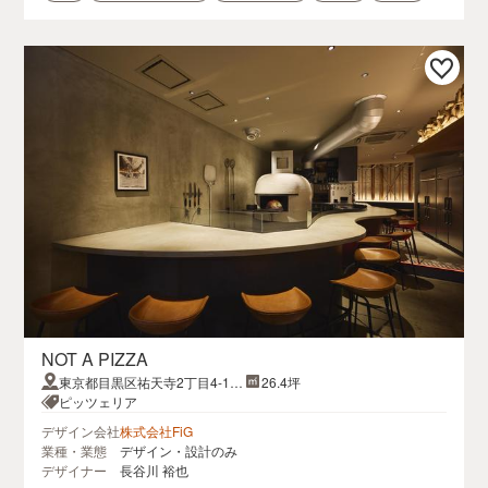
NOT A PIZZA
東京都目黒区祐天寺2丁目4-13
26.4坪
祐天寺ビル1階
ピッツェリア
デザイン会社
株式会社FiG
業種・業態
デザイン・設計のみ
デザイナー
長谷川 裕也