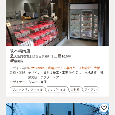
阪本精肉店
大阪府堺市北区百舌鳥梅町３丁
16.0坪
１−８
精肉店
デザイン会社
NewStarted｜店舗デザイン事務所 店舗設計 大阪
業種・業態
デザイン・設計＆施工・工事 物件探し 立地診断 開
業支援 アフターケア
デザイナー
古佐小 知佳
ブルックリンスタイル
レンガタイル
古材板
アイアン