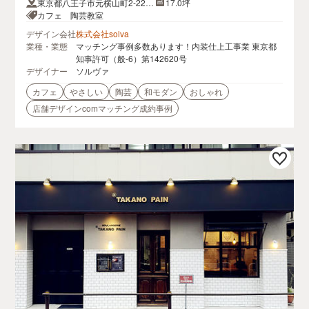
東京都八王子市元横山町2-22-1
17.0坪
0
カフェ 陶芸教室
デザイン会社
株式会社solva
業種・業態
マッチング事例多数あります！内装仕上工事業 東京都
知事許可（般-6）第142620号
デザイナー
ソルヴァ
カフェ
やさしい
陶芸
和モダン
おしゃれ
店舗デザインcomマッチング成約事例