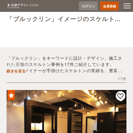
ログイン
会員登録
「ブルックリン」イメージのスケルトン事例
「ブルックリン」をキーワードに設計・デザイン、施工さ
れた店舗のスケルトン事例を17件ご紹介しています。
プロのデザイナーが手掛けたスケルトンの実績を、豊富な
続きを見る
写真とともにご確認いただけます。
17件
デザイン内装会社探しや費用感の把握など、「ブルックリ
ン」の店舗イメージを固めるヒントとしてぜひお役立てく
ださい。