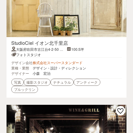
StudioCiel イオン北千里店
大阪府吹田市古江台4-2-50 イ
100.5坪
オン北千里5F
フォトスタジオ
デザイン会社
株式会社スーパースタンダード
業種・業態
デザイン・設計・ディレクション
デザイナー
小森 宏治
写真
撮影スタジオ
ナチュラル
アンティーク
ブルックリン