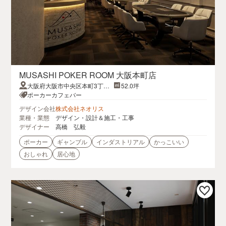
MUSASHI POKER ROOM 大阪本町店
大阪府大阪市中央区本町3丁目
52.0坪
2-15小原3ビル2階
ポーカーカフェバー
デザイン会社
株式会社ネオリス
業種・業態
デザイン・設計＆施工・工事
デザイナー
高橋 弘毅
ポーカー
ギャンブル
インダストリアル
かっこいい
おしゃれ
居心地