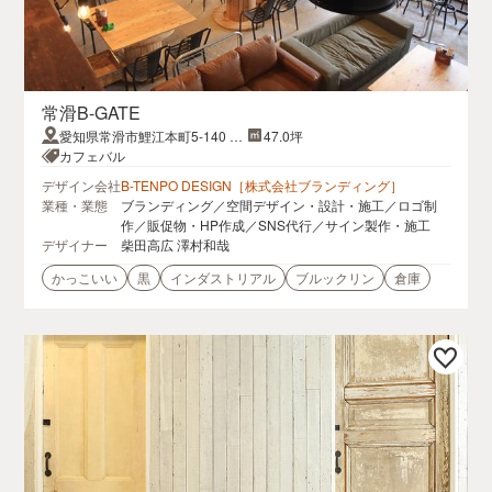
常滑B-GATE
愛知県常滑市鯉江本町5-140 μ
47.0坪
PLAT常滑内
カフェバル
デザイン会社
B-TENPO DESIGN［株式会社ブランディング］
業種・業態
ブランディング／空間デザイン・設計・施工／ロゴ制
作／販促物・HP作成／SNS代行／サイン製作・施工
デザイナー
柴田高広 澤村和哉
かっこいい
黒
インダストリアル
ブルックリン
倉庫