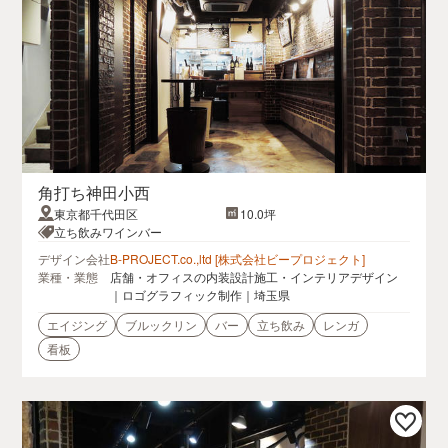
角打ち神田小西
東京都千代田区
10.0坪
立ち飲みワインバー
デザイン会社
B-PROJECT.co.,ltd [株式会社ビープロジェクト]
業種・業態
店舗・オフィスの内装設計施工・インテリアデザイン
｜ロゴグラフィック制作｜埼玉県
エイジング
ブルックリン
バー
立ち飲み
レンガ
看板