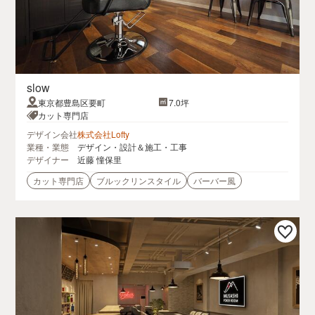
slow
東京都豊島区要町
7.0坪
カット専門店
デザイン会社
株式会社Lofty
業種・業態
デザイン・設計＆施工・工事
デザイナー
近藤 憧保里
カット専門店
ブルックリンスタイル
バーバー風