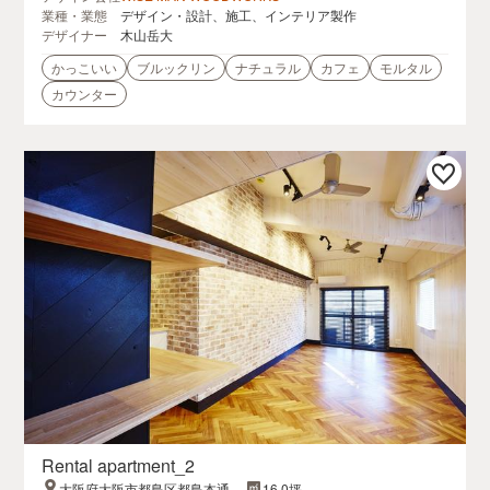
業種・業態
デザイン・設計、施工、インテリア製作
デザイナー
木山岳大
かっこいい
ブルックリン
ナチュラル
カフェ
モルタル
カウンター
Rental apartment_2
大阪府大阪市都島区都島本通2-
16.0坪