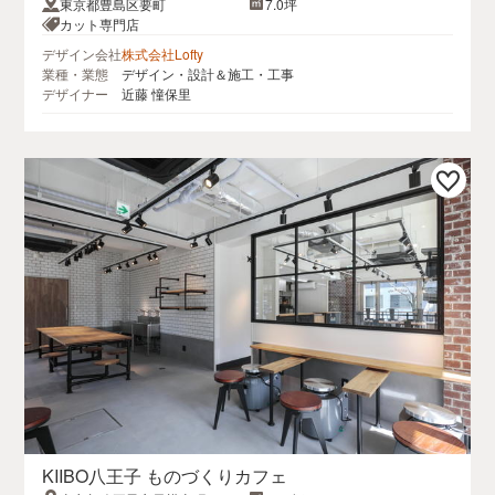
東京都豊島区要町
7.0坪
カット専門店
デザイン会社
株式会社Lofty
業種・業態
デザイン・設計＆施工・工事
デザイナー
近藤 憧保里
KIIBO八王子 ものづくりカフェ