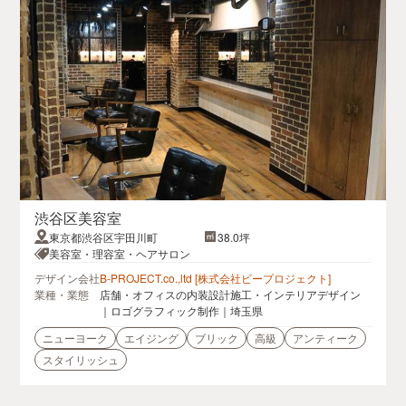
渋谷区美容室
東京都渋谷区宇田川町
38.0坪
美容室・理容室・ヘアサロン
デザイン会社
B-PROJECT.co.,ltd [株式会社ビープロジェクト]
業種・業態
店舗・オフィスの内装設計施工・インテリアデザイン
｜ロゴグラフィック制作｜埼玉県
ニューヨーク
エイジング
ブリック
高級
アンティーク
スタイリッシュ