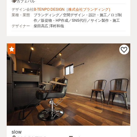
PLAT常滑内
カフェバル
デザイン会社
B-TENPO DESIGN［株式会社ブランディング］
業種・業態
ブランディング／空間デザイン・設計・施工／ロゴ制
作／販促物・HP作成／SNS代行／サイン製作・施工
デザイナー
柴田高広 澤村和哉
slow