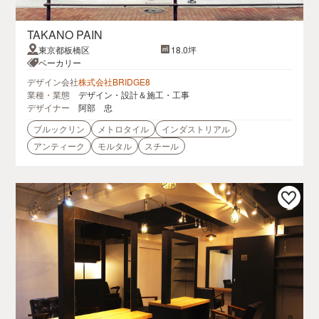
TAKANO PAIN
東京都板橋区
18.0坪
ベーカリー
デザイン会社
株式会社BRIDGE8
業種・業態
デザイン・設計＆施工・工事
デザイナー
阿部 忠
ブルックリン
メトロタイル
インダストリアル
アンティーク
モルタル
スチール