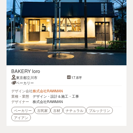
BAKERY loro
東京都立川市
17.8坪
ベーカリー
デザイン会社
株式会社RAWMAN
業種・業態
デザイン・設計＆施工・工事
デザイナー
株式会社RAWMAN
ベーカリー
古民家
古材
ナチュラル
ブルックリン
アイアン