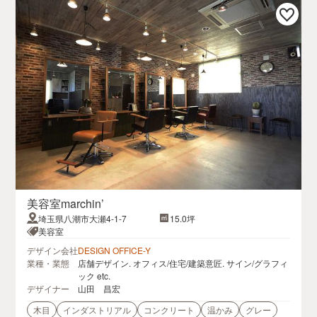
美容室marchin’
埼玉県八潮市大瀬4-1-7
15.0坪
美容室
デザイン会社
DESIGN OFFICE-Y
業種・業態
店舗デザイン. オフィス/住宅/建築意匠. サイン/グラフィ
ック etc.
デザイナー
山田 昌宏
木目
インダストリアル
コンクリート
温かみ
グレー