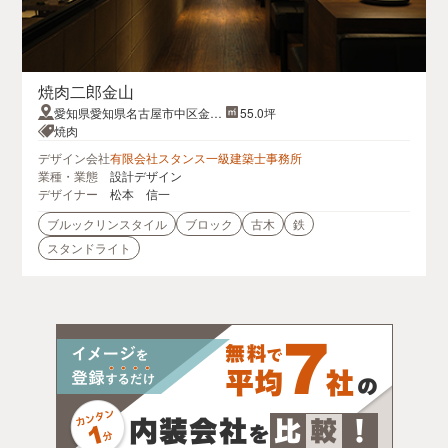
焼肉二郎金山
愛知県愛知県名古屋市中区金山
55.0坪
２丁目１６−１６
焼肉
デザイン会社
有限会社スタンス一級建築士事務所
業種・業態
設計デザイン
デザイナー
松本 信一
ブルックリンスタイル
ブロック
古木
鉄
スタンドライト