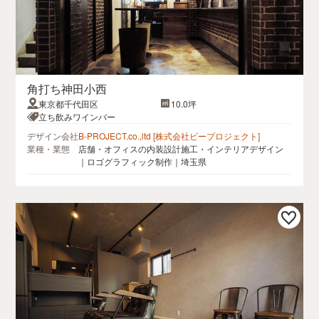
角打ち神田小西
東京都千代田区
10.0坪
立ち飲みワインバー
デザイン会社
B-PROJECT.co.,ltd [株式会社ビープロジェクト]
業種・業態
店舗・オフィスの内装設計施工・インテリアデザイン
｜ロゴグラフィック制作｜埼玉県