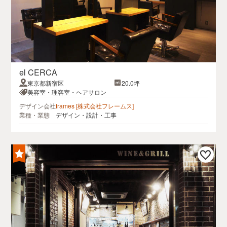
el CERCA
東京都新宿区
20.0坪
美容室・理容室・ヘアサロン
デザイン会社
frames [株式会社フレームス]
業種・業態
デザイン・設計・工事