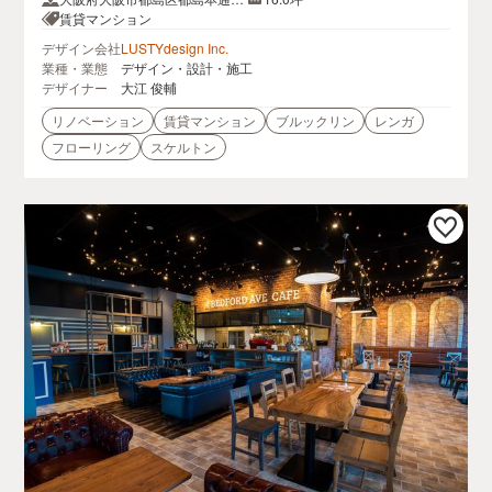
11-13
賃貸マンション
デザイン会社
LUSTYdesign Inc.
業種・業態
デザイン・設計・施工
デザイナー
大江 俊輔
リノベーション
賃貸マンション
ブルックリン
レンガ
フローリング
スケルトン