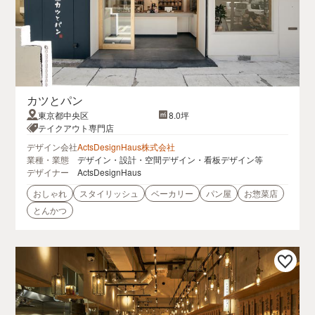
カツとパン
東京都中央区
8.0坪
テイクアウト専門店
デザイン会社
ActsDesignHaus株式会社
業種・業態
デザイン・設計・空間デザイン・看板デザイン等
デザイナー
ActsDesignHaus
おしゃれ
スタイリッシュ
ベーカリー
パン屋
お惣菜店
とんかつ