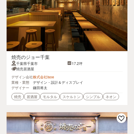
焼売のジョー千葉
千葉県千葉市
17.2坪
焼売居酒屋
デザイン会社
株式会社Isoe
業種・業態
デザイン・設計＆ディスプレイ
デザイナー
鎌田将太
焼売
居酒屋
モルタル
スケルトン
シンプル
ネオン