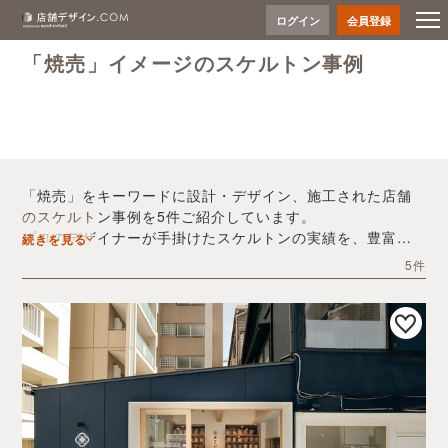
ログイン
会員登録
「焼売」イメージのスケルトン事例
「焼売」をキーワードに設計・デザイン、施工された店舗
のスケルトン事例を5件ご紹介しています。
プロのデザイナーが手掛けたスケルトンの実績を、豊富な
続きを見る
写真とともにご確認いただけます。
5件
デザイン内装会社探しや費用感の把握など、「焼売」の店
舗イメージを固めるヒントとしてぜひお役立てください。