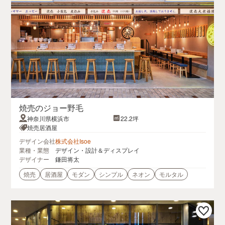
焼売のジョー野毛
神奈川県横浜市
22.2坪
焼売居酒屋
デザイン会社
株式会社Isoe
業種・業態
デザイン・設計＆ディスプレイ
デザイナー
鎌田将太
焼売
居酒屋
モダン
シンプル
ネオン
モルタル