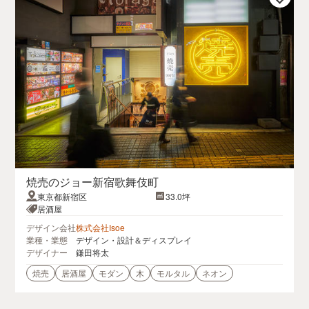
焼売のジョー新宿歌舞伎町
東京都新宿区
33.0坪
居酒屋
デザイン会社
株式会社Isoe
業種・業態
デザイン・設計＆ディスプレイ
デザイナー
鎌田将太
焼売
居酒屋
モダン
木
モルタル
ネオン