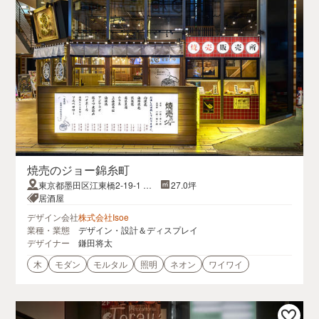
焼売のジョー錦糸町
東京都墨田区江東橋2-19-1 テ
27.0坪
ルミナ3 1階 101
居酒屋
デザイン会社
株式会社Isoe
業種・業態
デザイン・設計＆ディスプレイ
デザイナー
鎌田将太
木
モダン
モルタル
照明
ネオン
ワイワイ