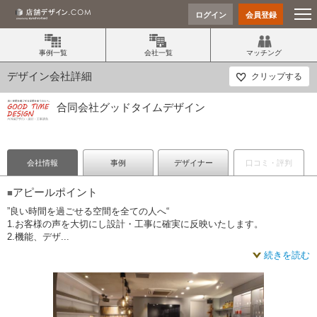
ログイン
会員登録
事例一覧
会社一覧
マッチング
デザイン会社詳細
クリップする
合同会社グッドタイムデザイン
会社情報
事例
デザイナー
口コミ・評判
アピールポイント
■
”良い時間を過ごせる空間を全ての人へ“
1.お客様の声を大切にし設計・工事に確実に反映いたします。
​2.機能、デザ...
続きを読む