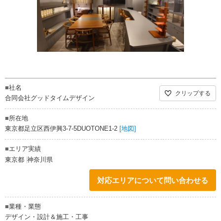
■
社名
クリップする
合同会社グッドタイムデザイン
■
所在地
東京都足立区西伊興3-7-5DUOTONE1-2
[地図]
■
エリア実績
東京都
神奈川県
対応エリアについて問い合わせる
■
業種・業態
デザイン・設計＆施工・工事