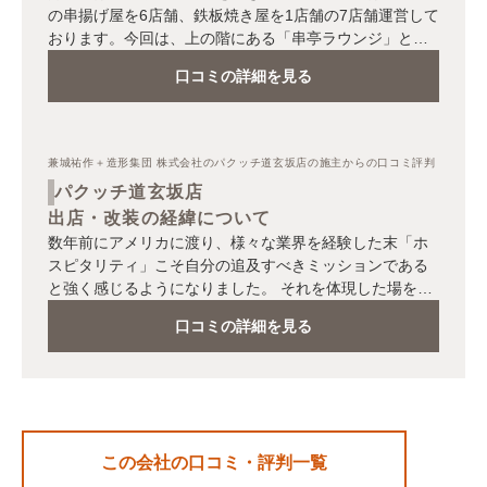
の串揚げ屋を6店舗、鉄板焼き屋を1店舗の7店舗運営して
おります。今回は、上の階にある「串亭ラウンジ」と同
時にこちらのお店をオープンしました。 既存店の串揚げ
口コミの詳細を見る
屋のうち、2店舗は恵比寿にあるのですが、どちらも串揚
げ屋なので今まで二次会で利用して頂くお店は他のお店
をご案内させて頂いておりました。 一次会も二次会も通
して、ゆっくりと食事やお酒を楽しんで頂きたいという
兼城祐作＋造形集団 株式会社のパクッチ道玄坂店の施主からの口コミ評判
思いがあり、バー的な要素も兼ね備えた店舗を出店した
パクッチ道玄坂店
いと考えておりました。 そんな時に、飲食店.COMより
出店・改装の経緯について
こちらの物件の案内を頂き、立地的にもとても良かった
数年前にアメリカに渡り、様々な業界を経験した末「ホ
ので、内見に行かせて頂いたのですが、リノベーション
スピタリティ」こそ自分の追及すべきミッションである
物件だったため、以前のテナントの造作等は一切なく、
と強く感じるようになりました。 それを体現した場を作
まったくのスケルトン状態でした。 内見に行ったのが10
りたいと考え、飲食店業界に飛び込みました。 そしてFC
月頃でしたので、スケルトン状態からの施工期間を考え
口コミの詳細を見る
でラーメン屋を4店舗経営して実績を積んだ上で、本格的
ると繁忙期の12月前までに店舗を出店することが難しい
な自社での出店を決定しました。 出店に向けて動き出し
点や、出店コストがかかることが予想されたので、当初
たのは2006年の2月初めくらいです。 ショッピングセン
はこちらの物件での出店は難しいと考えていました。 こ
ター専門のリーシング業者などから紹介された物件など
ちらの物件（ビル）のリノベーションを手掛けられた造
がありましたが、様々な条件で取捨選択し、この物件に
形集団の兼城さんと弊社の社長とで、その後もやりとり
決定しました。
をさせて頂いていたのですが、兼城さんが物件のオーナ
この会社の口コミ・評判一覧
ーさんと諸条件等の交渉をして下さったこともあり、立