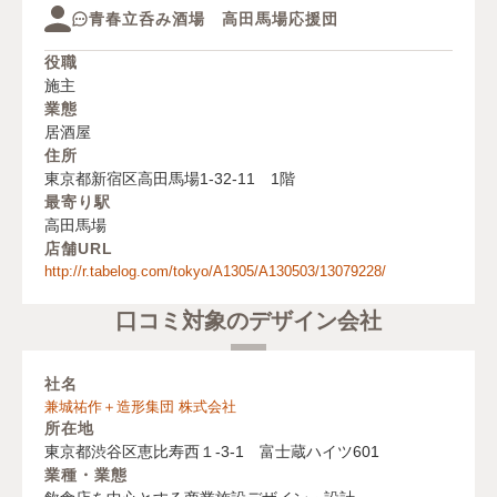
青春立呑み酒場 高田馬場応援団
役職
施主
業態
居酒屋
住所
東京都新宿区高田馬場1-32-11 1階
最寄り駅
高田馬場
店舗URL
http://r.tabelog.com/tokyo/A1305/A130503/13079228/
口コミ対象のデザイン会社
社名
兼城祐作＋造形集団 株式会社
所在地
東京都渋谷区恵比寿西１-3-1 富士蔵ハイツ601
業種・業態