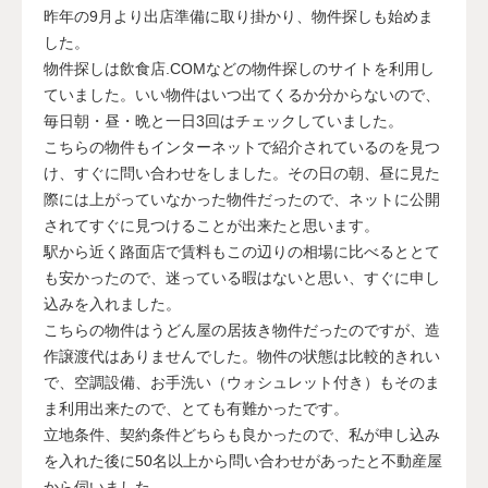
昨年の9月より出店準備に取り掛かり、物件探しも始めま
した。
物件探しは飲食店.COMなどの物件探しのサイトを利用し
ていました。いい物件はいつ出てくるか分からないので、
毎日朝・昼・晩と一日3回はチェックしていました。
こちらの物件もインターネットで紹介されているのを見つ
け、すぐに問い合わせをしました。その日の朝、昼に見た
際には上がっていなかった物件だったので、ネットに公開
されてすぐに見つけることが出来たと思います。
駅から近く路面店で賃料もこの辺りの相場に比べるととて
も安かったので、迷っている暇はないと思い、すぐに申し
込みを入れました。
こちらの物件はうどん屋の居抜き物件だったのですが、造
作譲渡代はありませんでした。物件の状態は比較的きれい
で、空調設備、お手洗い（ウォシュレット付き）もそのま
ま利用出来たので、とても有難かったです。
立地条件、契約条件どちらも良かったので、私が申し込み
を入れた後に50名以上から問い合わせがあったと不動産屋
から伺いました。