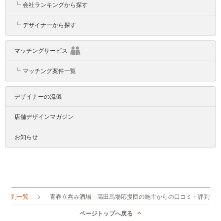
┗
会社ランキングから探す
┗
デザイナーから探す
マッチングサービス
┗
マッチング案件一覧
デザイナーの流儀
店舗デザインマガジン
お知らせ
・評判一覧
青春立呑み酒場 高田馬場応援団の施主からの口コミ・評判
ページトップへ戻る