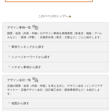
地条件も良く、店舗の規模的にも丁度良い、こちらの物
件で兼城さんと一緒に新しいスタイルの店舗を出店して
みようという話になりました。 恵比寿駅近くに4店舗も
このページのトップへ
お店があるというのは珍しいかもしれませんが、食材の
流通や、スタッフの行き来等を考えると、利便性はとて
デザイン事例一覧
も高いと感じています。
開業・改装（内装・外観）のデザイン事例を業種業態（飲食店・物販・アパレ
ルなど）・面積（坪数）・店舗所在地（東京・大阪など）ごとに紹介します。
┗
事例ランキングから探す
┗
イメージキーワードから探す
┗
イチオシ事例から探す
デザイン会社一覧
店舗の開業・改装（内装・外観）を考える方に、デザイン会社（インテリアデ
ザイナー・店舗デザイン会社・設計施工会社・建築事務所など）を紹介しま
す。
┗
地図から探す