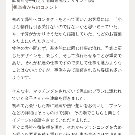
飲食店を中心とする商業施設デザイン・設計
担当者からのコメント
初めて弊社へコンタクトをとって頂いたお客様には、「小
さな物件は引き受けないのではないかと思い迷っていた」
や「予算がかかりそうだから躊躇していた」などのお言葉
をたまにいただきます。
物件の大小問わず、基本的には同じ仕事の流れ、予算に応
じたデザインを、楽しく、そして流行らせることが重要で
あり、それが私達の仕事ですので決して仕事を選ぶような
ことはないのですが、事例をみて躊躇されるお客様も多い
ようです。
そんな中、マッチングをされていて沢山のプランに迷われ
ていた金子さんから連絡を頂きました。
初めてお会いした際に経緯や熱い想いをお伺いし、プラン
などの詳細はそっちのけで(笑)、その場でこちらも楽しく
イメージの会話をさせていただきました。
直ぐに弊社へ御依頼を頂き、それからプランニングを含め
た様々な要素を積み重ねながらお仕事を進めさせて頂きま