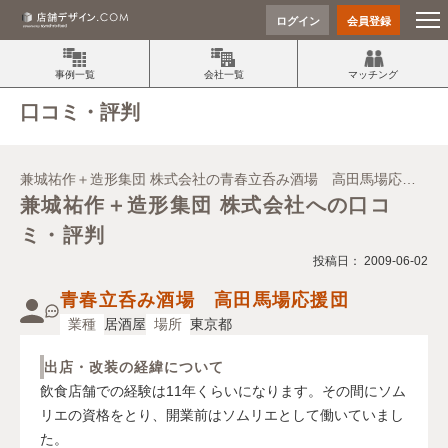
ログイン
会員登録
事例一覧
会社一覧
マッチング
口コミ・評判
兼城祐作＋造形集団 株式会社の青春立呑み酒場 高田馬場応援
団の施主からの口コミ・評判
兼城祐作＋造形集団 株式会社への口コ
ミ・評判
投稿日： 2009-06-02
青春立呑み酒場 高田馬場応援団
業種
居酒屋
場所
東京都
出店・改装の経緯について
飲食店舗での経験は11年くらいになります。その間にソム
リエの資格をとり、開業前はソムリエとして働いていまし
た。