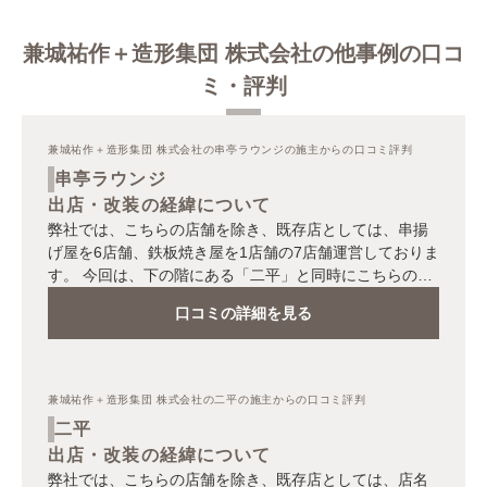
兼城祐作＋造形集団 株式会社の他事例の口コ
ミ・評判
兼城祐作＋造形集団 株式会社の串亭ラウンジの施主からの口コミ評判
串亭ラウンジ
出店・改装の経緯について
弊社では、こちらの店舗を除き、既存店としては、串揚
げ屋を6店舗、鉄板焼き屋を1店舗の7店舗運営しておりま
す。 今回は、下の階にある「二平」と同時にこちらのお
店をオープンする事になりました。 「二平」とあえて違
口コミの詳細を見る
った店舗にした理由としては、お客様に心の底から寛い
で頂けるような完全個室の隠れ家的な空間を作りたいと
思ったからです。 物件については、スケルトン物件だっ
たこともあり、出店コストを抑えることは難しかったの
兼城祐作＋造形集団 株式会社の二平の施主からの口コミ評判
ですが、立地条件等を考えると、プラスになる点の方が
二平
多いです。 今回、こちらのリノベーション物件を利用し
出店・改装の経緯について
て、とても面白い空間を造ることが出来たと思っていま
弊社では、こちらの店舗を除き、既存店としては、店名
す。