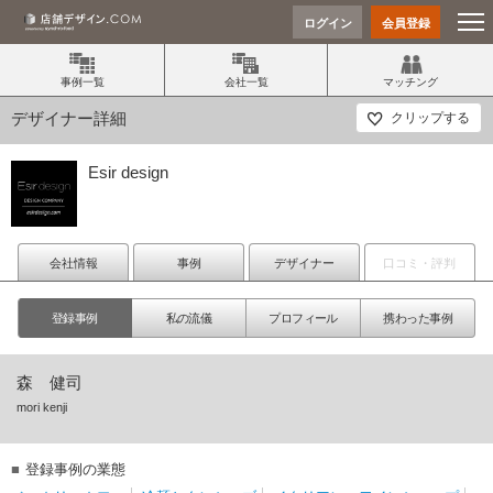
ログイン
会員登録
事例一覧
会社一覧
マッチング
デザイナー詳細
クリップする
Esir design
会社情報
事例
デザイナー
口コミ・評判
登録事例
私の流儀
プロフィール
携わった事例
森 健司
mori kenji
登録事例の業態