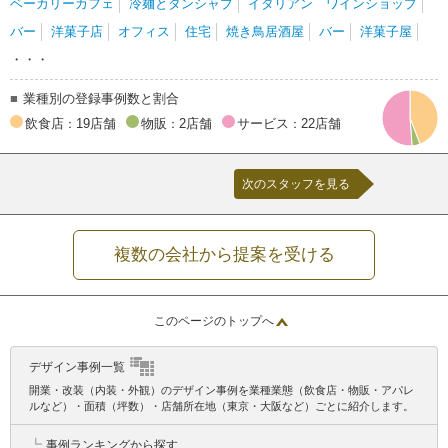
ベーカリーカフェ
冷麺とタンシャブ
イタリアン ワインショップ
バー
洋菓子店
オフィス
住宅
焼き鳥居酒屋
バー
洋菓子屋
・・・
業種別の登録事例数と割合
飲食店
19店舗
物販
2店舗
サービス
22店舗
：
：
：
次のスタッフを見る
複数の会社から提案を受ける
このページのトップへ
デザイン事例一覧
開業・改装（内装・外観）のデザイン事例を業種業態（飲食店・物販・アパレ
ルなど）・面積（坪数）・店舗所在地（東京・大阪など）ごとに紹介します。
┗
事例ランキングから探す