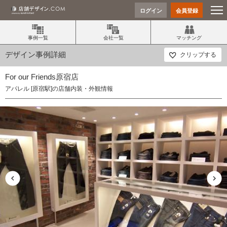
ログイン
会員登録
事例一覧
会社一覧
マッチング
デザイン事例詳細
クリップする
For our Friends原宿店
アパレル [原宿駅]の店舗内装・外観情報