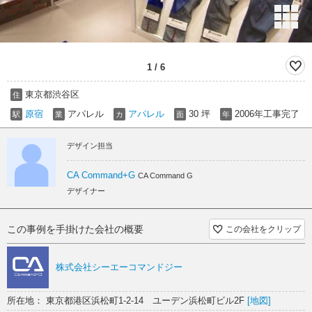
1
/
6
東京都渋谷区
住
原宿
アパレル
アパレル
30 坪
2006年工事完了
駅
業
カ
面
年
デザイン担当
CA Command+G
CA Command G
デザイナー
この事例を手掛けた会社の概要
この会社をクリップ
株式会社シーエーコマンドジー
所在地： 東京都港区浜松町1-2-14 ユーデン浜松町ビル2F
[地図]