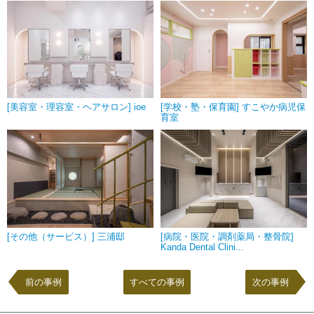
[美容室・理容室・ヘアサロン] ioe
[学校・塾・保育園] すこやか病児保
育室
[その他（サービス）] 三浦邸
[病院・医院・調剤薬局・整骨院]
Kanda Dental Clini...
前の事例
すべての事例
次の事例