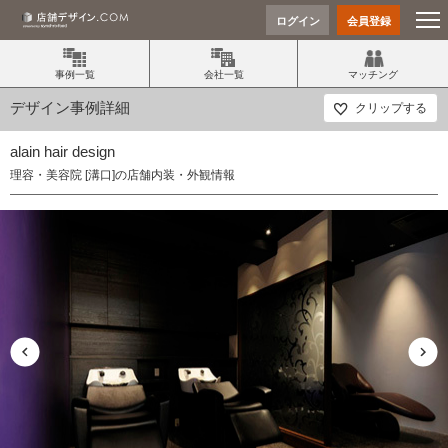
ログイン
会員登録
事例一覧
会社一覧
マッチング
デザイン事例詳細
クリップする
alain hair design
理容・美容院 [溝口]の店舗内装・外観情報