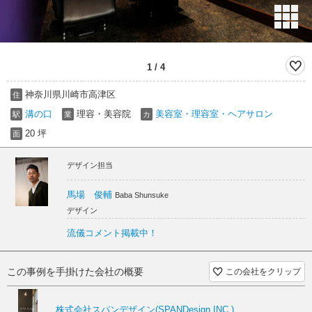
1
/
4
神奈川県川崎市高津区
住
溝の口
理容・美容院
美容室・理容室・ヘアサロン
駅
業
カ
20 坪
面
デザイン担当
馬場 俊輔
Baba Shunsuke
デザイン
流儀コメント掲載中！
この事例を手掛けた会社の概要
この会社をクリップ
株式会社スパンデザイン(SPANDesign.INC,)