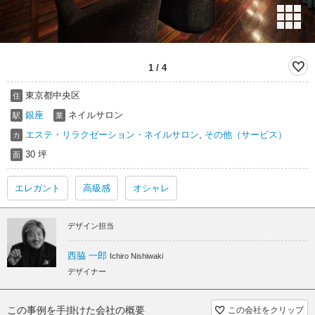
1
/
4
東京都中央区
住
銀座
ネイルサロン
駅
業
エステ・リラクゼーション・ネイルサロン
,
その他（サービス）
カ
30 坪
面
エレガント
高級感
オシャレ
デザイン担当
西脇 一郎
Ichiro Nishiwaki
デザイナー
この事例を手掛けた会社の概要
この会社をクリップ