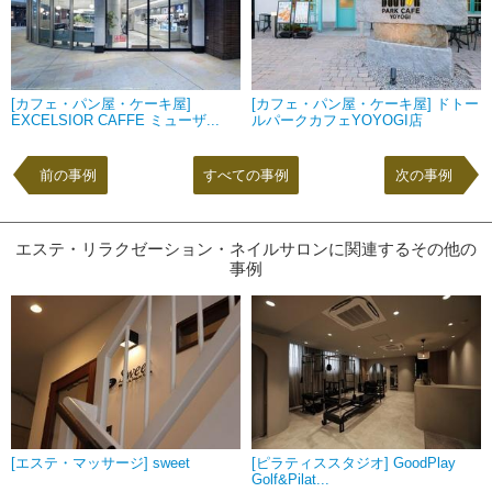
[カフェ・パン屋・ケーキ屋]
[カフェ・パン屋・ケーキ屋] ドトー
EXCELSIOR CAFFE ミューザ...
ルパークカフェYOYOGI店
前の事例
すべての事例
次の事例
エステ・リラクゼーション・ネイルサロンに関連するその他の
事例
[エステ・マッサージ] sweet
[ピラティススタジオ] GoodPlay
Golf&Pilat...