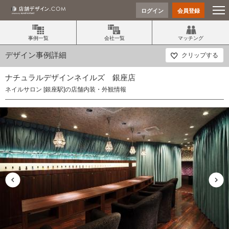
ログイン
会員登録
事例一覧
会社一覧
マッチング
デザイン事例詳細
クリップする
ナチュラルデザインネイルズ 銀座店
ネイルサロン [銀座駅]の店舗内装・外観情報