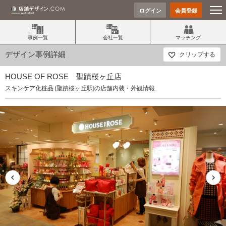
ログイン
会員登録
事例一覧
会社一覧
マッチング
デザイン事例詳細
クリップする
HOUSE OF ROSE 聖蹟桜ヶ丘店
スキンケア化粧品 [聖蹟桜ヶ丘駅]の店舗内装・外観情報