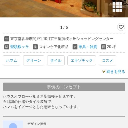
1
/
5
東京都多摩市関戸1-10-1京王聖蹟桜ヶ丘ショッピングセンター
住
聖蹟桜ヶ丘
スキンケア化粧品
家具・雑貨
20 坪
駅
業
カ
面
ハマム
グリーン
タイル
エキゾチック
コスメ
続きを見る
スキンケア
事例のコンセプト
ハウスオブローゼルミネ聖蹟桜ヶ丘店です。
石目調の什器やタイル装飾で、
ハマムをイメージとした意匠となっています。
デザイン担当