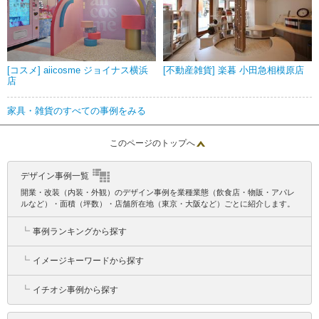
[コスメ] aiicosme ジョイナス横浜
[不動産雑貨] 楽暮 小田急相模原店
店
家具・雑貨のすべての事例をみる
このページのトップへ
デザイン事例一覧
開業・改装（内装・外観）のデザイン事例を業種業態（飲食店・物販・アパレ
ルなど）・面積（坪数）・店舗所在地（東京・大阪など）ごとに紹介します。
┗
事例ランキングから探す
┗
イメージキーワードから探す
┗
イチオシ事例から探す