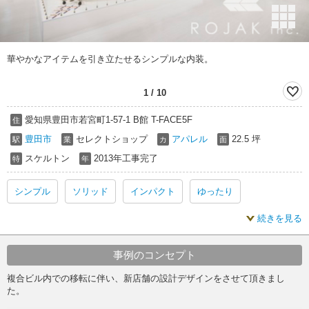
華やかなアイテムを引き立たせるシンプルな内装。
1
/
10
愛知県豊田市若宮町1-57-1 B館 T-FACE5F
住
豊田市
セレクトショップ
アパレル
22.5 坪
駅
業
カ
面
スケルトン
2013年工事完了
特
年
シンプル
ソリッド
インパクト
ゆったり
続きを見る
落ち着いた
アパレル
アパレル シンプル
アパレル インパクト
アパレル 落ち着いた
シンプル 内装
事例のコンセプト
複合ビル内での移転に伴い、新店舗の設計デザインをさせて頂きまし
ソリッド 内装
インパクト 内装
ゆったり 内装
た。