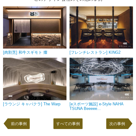
[肉割烹] 和牛スギモト 燦
[フレンチレストラン] KING2
[ラウンジ キャバクラ] The Warp
[eスポーツ施設] e-Style NAHA
TSUNA Beeeee...
前の事例
すべての事例
次の事例