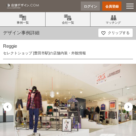
ログイン
会員登録
事例一覧
会社一覧
マッチング
デザイン事例詳細
クリップする
Reggie
セレクトショップ [豊田市駅]の店舗内装・外観情報