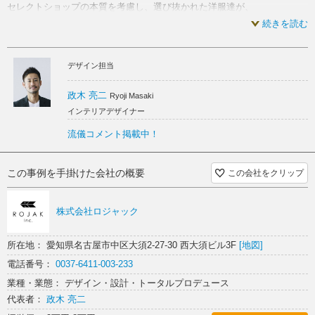
セレクトショップの本質を考慮し、選び抜かれた洋服達が、
落ち着いた 内装
アパレル 内装
シンプル スケルトン
より際立つようにバランスを取りながら空間を組み立てました、
続きを読む
シンプルなカラーリングと大胆なフォルムに機能性を加え、
ソリッド スケルトン
インパクト スケルトン
効率的なディスプレイに遊び心をミックスしました。
デザイン担当
時代と共に変化するセレクトと一緒に進化するshopになったと思いま
ゆったり スケルトン
落ち着いた スケルトン
す。
政木 亮二
Ryoji Masaki
アパレル スケルトン
インテリアデザイナー
流儀コメント掲載中！
この事例を手掛けた会社の概要
この会社をクリップ
株式会社ロジャック
所在地： 愛知県名古屋市中区大須2-27-30 西大須ビル3F
[地図]
電話番号：
0037-6411-003-233
業種・業態： デザイン・設計・トータルプロデュース
代表者：
政木 亮二