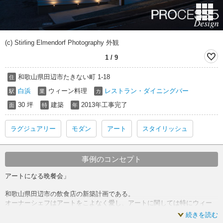
(c) Stirling Elmendorf Photography 外観
1
/
9
和歌山県田辺市たきない町 1-18
住
白浜
ウィーン料理
レストラン・ダイニングバー
駅
業
カ
30 坪
建築
2013年工事完了
面
特
年
ラグジュアリー
モダン
アート
スタイリッシュ
事例のコンセプト
アートになる晩餐会」
和歌山県田辺市の飲食店の新築計画である。
オーナーシェフはアートをこよなく愛し、アートに関しては特にウィー
ン分離派の画家を敬愛していた。今回の店づくりにおいて料理以外によ
続きを読む
くアートのことについて話して下さり、私たちはこのオーナーの持つ世