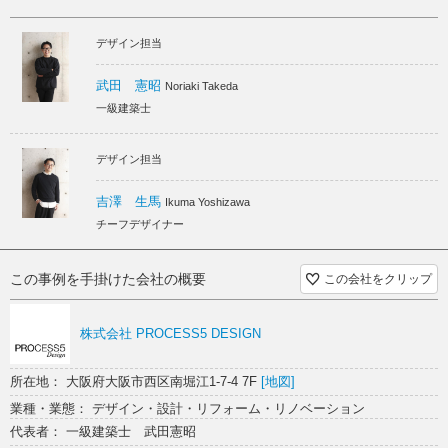
界観を実現すべく計画した。
デザイン担当
私たちが出したコンセプトは「アートになる晩餐会」。
絵画や彫刻などはアートとして語られるが、人にとって非常に重要な食
がアートととして語られることは少ない。
武田 憲昭
Noriaki Takeda
この店では料理一皿、食事をしているシーン、サービスシーン、一つ一
一級建築士
つのシーンを額縁により縁取り一つの絵画の中に納め、それらシーンが
アートとなるよう空間を構成した。
一枚の皿、御客様の楽しい語らい、美しいサービスの融合はもはやアー
デザイン担当
トと呼ぶにふさわしく、店内にディスプレイされた沢山のウィーン分離
派の絵画と共にすばらしい晩餐会の時間を演出する。
吉澤 生馬
Ikuma Yoshizawa
チーフデザイナー
オーナーシェフはこの店にウィーン分離派を意味するSECESSION(セセ
ッション)と命名。
店のファサードにはドイツ語でこのような一筆を入れさせて頂いた。
この事例を手掛けた会社の概要
この会社をクリップ
「 料理はもはやアートである
株式会社 PROCESS5 DESIGN
計画概要
計画名称：SECESSION (セセッション）
所在地： 大阪府大阪市西区南堀江1-7-4 7F
[地図]
主要用途：飲食施設 | 新築
業種・業態： デザイン・設計・リフォーム・リノベーション
竣工日：2013年12月引き渡し予定
設計監理：株式会社PROCESS5 DESIGN
代表者： 一級建築士 武田憲昭
写真撮影：Stirling Elmendorf Photography