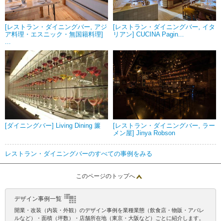
[レストラン・ダイニングバー, アジ
[レストラン・ダイニングバー, イタ
ア料理・エスニック・無国籍料理]
リアン] CUCINA Pagin...
...
[ダイニングバー] Living Dining 簾
[レストラン・ダイニングバー, ラー
メン屋] Jinya Robson
レストラン・ダイニングバーのすべての事例をみる
このページのトップへ
デザイン事例一覧
開業・改装（内装・外観）のデザイン事例を業種業態（飲食店・物販・アパレ
ルなど）・面積（坪数）・店舗所在地（東京・大阪など）ごとに紹介します。