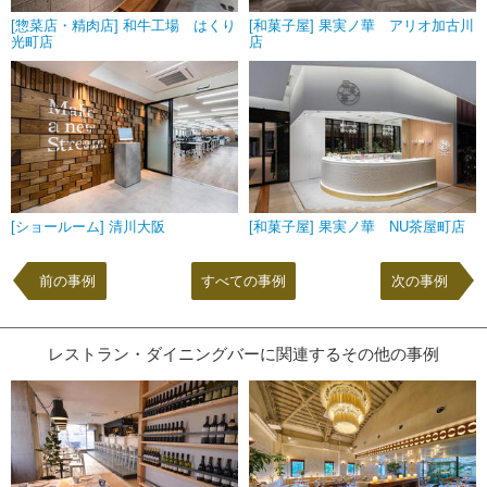
[惣菜店・精肉店] 和牛工場 はくり
[和菓子屋] 果実ノ華 アリオ加古川
光町店
店
[ショールーム] 清川大阪
[和菓子屋] 果実ノ華 NU茶屋町店
前の事例
すべての事例
次の事例
レストラン・ダイニングバーに関連するその他の事例