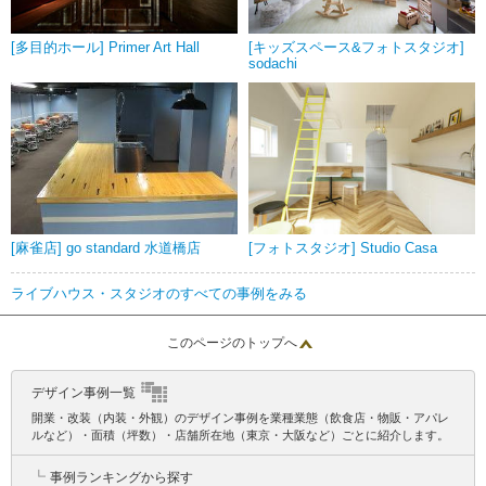
[多目的ホール] Primer Art Hall
[キッズスペース&フォトスタジオ]
sodachi
[麻雀店] go standard 水道橋店
[フォトスタジオ] Studio Casa
ライブハウス・スタジオのすべての事例をみる
このページのトップへ
デザイン事例一覧
開業・改装（内装・外観）のデザイン事例を業種業態（飲食店・物販・アパレ
ルなど）・面積（坪数）・店舗所在地（東京・大阪など）ごとに紹介します。
┗
事例ランキングから探す