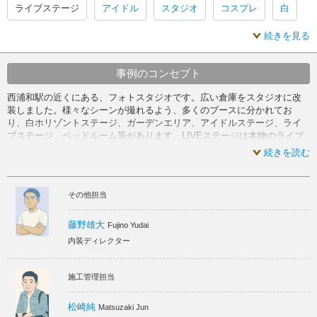
ライブステージ
アイドル
スタジオ
コスプレ
白
続きを見る
可愛い
スタジオ 白
スタジオ 可愛い
スタジオ 内装
白 内装
可愛い 内装
スタジオ スケルトン
事例のコンセプト
西浦和駅の近くにある、フォトスタジオです。広い倉庫をスタジオに改
白 スケルトン
可愛い スケルトン
装しました。様々なシーンが撮れるよう、多くのブースに分かれてお
り、白ホリゾントステージ、ガーデンエリア、アイドルステージ、ライ
ブステージ、ベッドルーム等があります。LIVEステージは本物のライブ
もできるかのような機材を使用しております。
続きを読む
アイドルステージはスパンコールを惜しみなく使用し、テープライトや
ホログラムのテクスチャで眩しいほどの空間に仕上がりました。
白ホリゾント風スタジオは、被写体を目立たせてシンプルな写真を撮り
その他担当
たい際に利用できます。
また、このスタジオの壁には様々な模様のクロスを使用しており、ちょ
っとした写真撮影に便利です。
藤野雄大
Fujino Yudai
本格的な機材を利用でき、他にない個性的なフォトスタジオになりまし
内装ディレクター
た。
施工管理担当
松崎純
Matsuzaki Jun