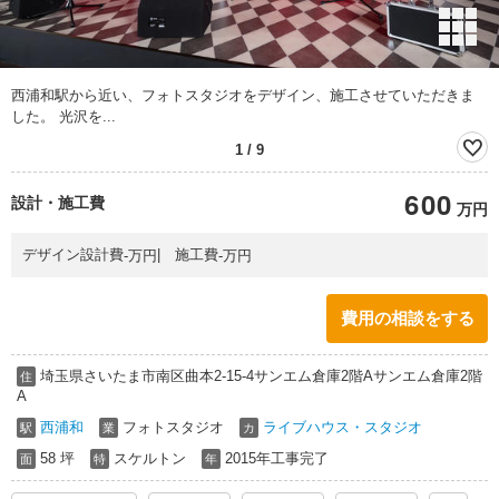
西浦和駅から近い、フォトスタジオをデザイン、施工させていただきま
した。 光沢を...
1
/
9
600
設計・施工費
万円
万円
万円
デザイン設計費
施工費
-
-
費用の相談をする
埼玉県さいたま市南区曲本2-15-4サンエム倉庫2階Aサンエム倉庫2階
住
A
西浦和
フォトスタジオ
ライブハウス・スタジオ
駅
業
カ
58 坪
スケルトン
2015年工事完了
面
特
年