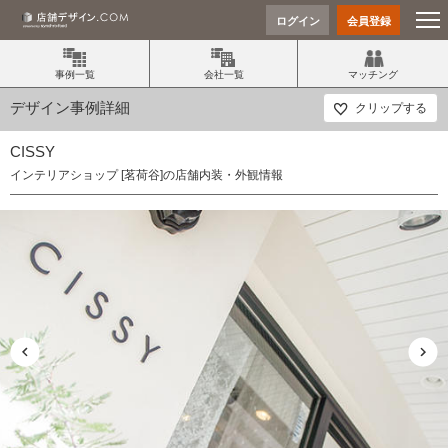
ログイン
会員登録
事例一覧
会社一覧
マッチング
デザイン事例詳細
クリップする
CISSY
インテリアショップ [茗荷谷]の店舗内装・外観情報