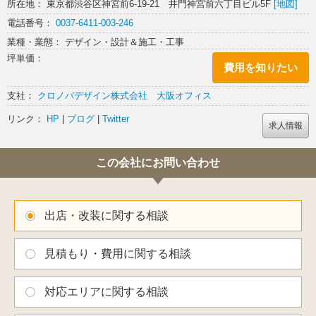
た、センス溢れるインポートアイテムはギフト探しにもぴったりです
所在地： 東京都渋谷区神宮前6-19-21 井門神宮前六丁目ビル5F
[地図]
よ。
電話番号：
0037-6411-003-246
業種・業態： デザイン・設計＆施工・工事
坪単価：
費用を知りたい
支社：
クロノバデザイン株式会社 大阪オフィス
リンク：
HP
|
ブログ
|
Twitter
求人情報
この会社にお問い合わせ
出店・改装に関する相談
見積もり・費用に関する相談
対応エリアに関する相談