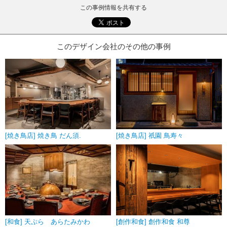
この事例情報を共有する
このデザイン会社のその他の事例
[焼き鳥店] 焼き鳥 だん須.
[焼き鳥店] 祇園 鳥寿々
[和食] 天ぷら あらたみかわ
[創作和食] 創作和食 和尊