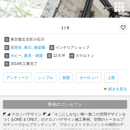
1
/
9
東京都文京区小石川
住
茗荷谷
,
春日
,
後楽園
インテリアショップ
駅
業
ホビー
,
家具・雑貨
12.8 坪
スケルトン
カ
面
特
2014年工事完了
年
アンティーク
シンプル
雑貨
ヨーロッパ
上質
続きを見る
スタイリッシュ
雑貨 アンティーク
雑貨 シンプル
雑貨 ヨーロッパ
雑貨 スタイリッシュ
アンティーク 内装
事例のコンセプト
◤◢ クロノバデザイン ◤◢「そこにしかない唯一無二の空間デザインを
シンプル 内装
雑貨 内装
ヨーロッパ 内装
上質 内装
つくるONE & ONLY」のクロノバデザイン施工事例。空間のトータルプ
ロデュースからブランディング、プロジェクトマネジメントや細部のデ
ザインにいたるまで、ワンストップで空間デザインを行う体制を保持。
スタイリッシュ 内装
アンティーク スケルトン