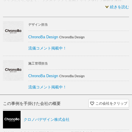
経験豊富なプロデューサーがオーナーと同じ視点に立ち一緒に事業構想
続きを読む
を構築するパートナーとなって施工しました。
シンプル スケルトン
雑貨 スケルトン
茗荷谷駅前を通る春日通り沿い、播磨坂のすぐ手前にオープンしたイン
デザイン担当
テリア雑貨店「CISSY」。
ヨーロッパ スケルトン
上質 スケルトン
ヨーロッパから輸入したインテリアや雑貨を扱われるクライアントのリ
アルショップとしてご依頼をいただき、お店づくりのお手伝いをさせて
ChronoBa Design
ChronoBa Design
スタイリッシュ スケルトン
いただきました。
流儀コメント掲載中！
大通りに面するファサードは、まぶしいくらいの白い壁に黒いオーニン
グテントを合わせスタイリッシュに。ヨーロッパの路地裏にひっそりと
佇むとっておきのショップを思わせるような雰囲気をイメージしていま
施工管理担当
す。
ChronoBa Design
ChronoBa Design
確かな目でセレクトされたアイテム一点一点の魅力が映えることを念頭
に、店内はアトリエや美術館のような白くシンプルな空間をベースにし
流儀コメント掲載中！
ました。ヨーロッパの雑貨ならではのニュアンスカラーやビビッドカラ
ーの美しさが引き立ちます。
エントランス横の壁面にはウッドのディスプレイパネルを設け、お店の
この事例を手掛けた会社の概要
この会社をクリップ
前を通りがかる方にもガラス越しに商品を訴求しやすいポイントにしま
した。
クロノバデザイン株式会社
店内奥手で目を惹くグリーンウォールは、クライアントがこだわって手
づくりされたもの。『家庭画報』のエディターおすすめでも紹介され