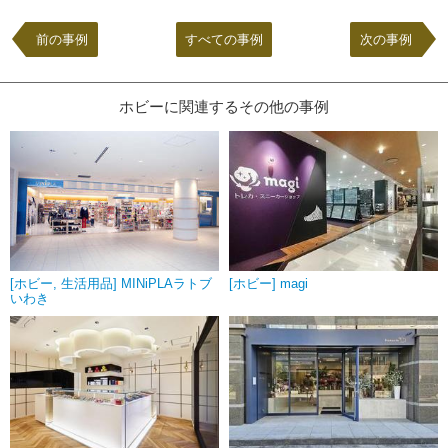
前の事例
すべての事例
次の事例
ホビーに関連するその他の事例
[ホビー, 生活用品] MINiPLAラトブ
[ホビー] magi
いわき