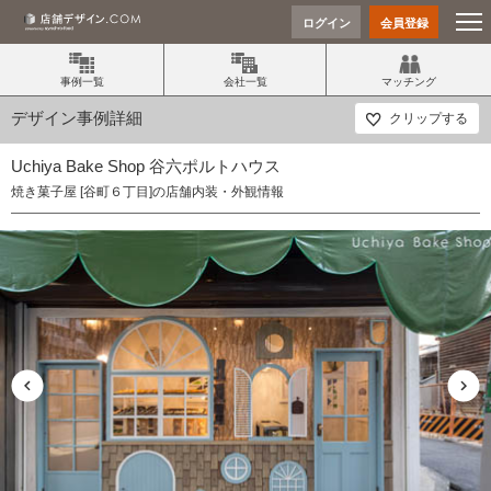
ログイン
会員登録
事例一覧
会社一覧
マッチング
デザイン事例詳細
クリップする
Uchiya Bake Shop 谷六ポルトハウス
焼き菓子屋 [谷町６丁目]の店舗内装・外観情報