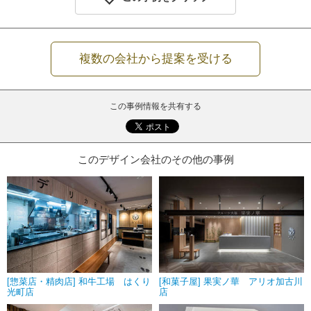
複数の会社から提案を受ける
この事例情報を共有する
このデザイン会社のその他の事例
[惣菜店・精肉店] 和牛工場 はくり
[和菓子屋] 果実ノ華 アリオ加古川
光町店
店