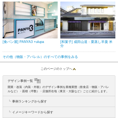
[食パン屋] PANYA3 +ulupa
[和菓子] 成田山道：栗蒸し羊羹 米
分
その他（物販・アパレル）のすべての事例をみる
このページのトップへ
デザイン事例一覧
開業・改装（内装・外観）のデザイン事例を業種業態（飲食店・物販・アパレ
ルなど）・面積（坪数）・店舗所在地（東京・大阪など）ごとに紹介します。
┗
事例ランキングから探す
┗
イメージキーワードから探す