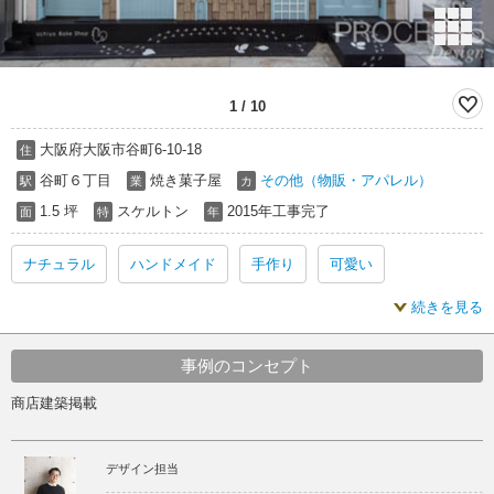
1
/
10
大阪府大阪市谷町6-10-18
住
谷町６丁目
焼き菓子屋
その他（物販・アパレル）
駅
業
カ
1.5 坪
スケルトン
2015年工事完了
面
特
年
ナチュラル
ハンドメイド
手作り
可愛い
続きを見る
かわいい
ラフ
ナチュラル 内装
ハンドメイド 内装
手作り 内装
可愛い 内装
かわいい 内装
ラフ 内装
事例のコンセプト
商店建築掲載
ナチュラル スケルトン
ハンドメイド スケルトン
手作り スケルトン
可愛い スケルトン
デザイン担当