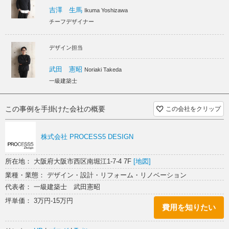
かわいい スケルトン
ラフ スケルトン
吉澤 生馬
Ikuma Yoshizawa
チーフデザイナー
デザイン担当
武田 憲昭
Noriaki Takeda
一級建築士
この事例を手掛けた会社の概要
この会社をクリップ
株式会社 PROCESS5 DESIGN
所在地： 大阪府大阪市西区南堀江1-7-4 7F
[地図]
業種・業態： デザイン・設計・リフォーム・リノベーション
代表者： 一級建築士 武田憲昭
坪単価： 3万円-15万円
費用を知りたい