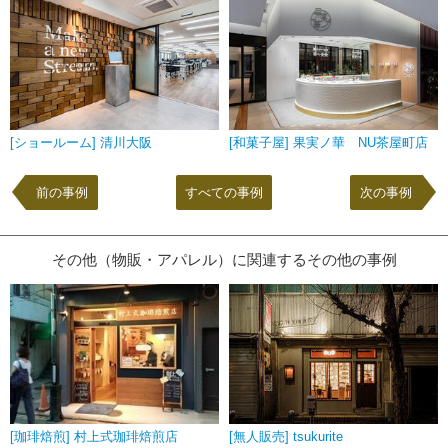
[ショールーム] 清川大阪
[和菓子屋] 果実ノ華 NU茶屋町店
前の事例
すべての事例
次の事例
その他（物販・アパレル）に関連するその他の事例
[珈琲焙煎] 村上式珈琲焙煎店
[無人販売] tsukurite