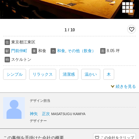
1
/
10
東京都江東区
住
門前仲町
和食
和食
,
その他（飲食）
8.05 坪
駅
業
カ
面
スケルトン
特
シンプル
リラックス
清潔感
温かい
木
続きを見る
カウンター
シンプル 内装
リラックス 内装
デザイン担当
清潔感 内装
温かい 内装
木 内装
カウンター 内装
神矢 正次
MASATSUGU KAMIYA
シンプル スケルトン
リラックス スケルトン
デザイナー
清潔感 スケルトン
温かい スケルトン
木 スケルトン
この事例を手掛けた会社の概要
この会社をクリップ