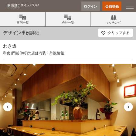
ログイン
会員登録
事例一覧
会社一覧
マッチング
デザイン事例詳細
クリップする
わき坂
和食 [門前仲町]の店舗内装・外観情報