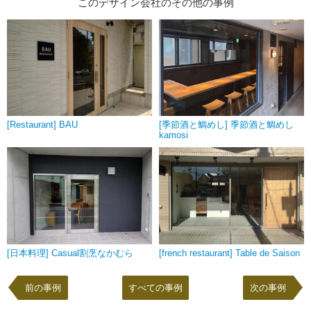
このデザイン会社のその他の事例
[Restaurant] BAU
[季節酒と鯛めし] 季節酒と鯛めし
kamosi
[日本料理] Casual割烹なかむら
[french restaurant] Table de Saison
前の事例
すべての事例
次の事例