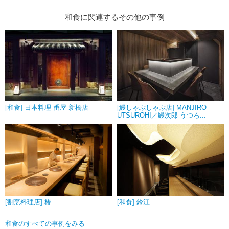
和食に関連するその他の事例
[和食] 日本料理 番屋 新橋店
[鰻しゃぶしゃぶ店] MANJIRO
UTSUROHI／鰻次郎 うつろ...
[割烹料理店] 椿
[和食] 鈴江
和食のすべての事例をみる