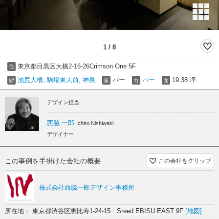
1
/
8
東京都目黒区大橋2-16-26Crimson One 5F
住
池尻大橋
,
駒場東大前
,
神泉
バー
バー
19.38 坪
駅
業
カ
面
デザイン担当
西脇 一郎
Ichiro Nishiwaki
デザイナー
この事例を手掛けた会社の概要
この会社をクリップ
株式会社西脇一郎デザイン事務所
所在地： 東京都渋谷区恵比寿1-24-15 Sreed EBISU EAST 9F
[地図]