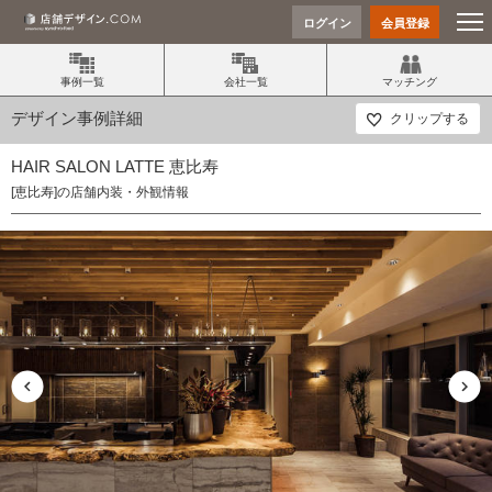
ログイン
会員登録
事例一覧
会社一覧
マッチング
デザイン事例詳細
クリップする
HAIR SALON LATTE 恵比寿
[恵比寿]の店舗内装・外観情報