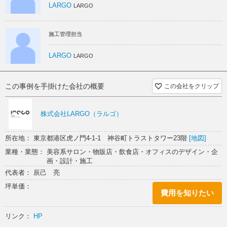
天板にはポプラの一枚板を採用。上部には特注シャンデリアを製作しま
LARGO
LARGO
した。
待合側には電子暖炉を組み込み、火の揺らぎによりラウンジにいるかの
ような心地よい時間を演出しました。
施工管理担当
LARGO
LARGO
この事例を手掛けた会社の概要
この会社をクリップ
株式会社LARGO（ラルゴ）
所在地： 東京都港区虎ノ門4-1-1 神谷町トラストタワー23階
[地図]
業種・業態： 美容系サロン・物販店・飲食店・オフィスのデザイン・企
画・設計・施工
代表者： 辰己 亮
坪単価：
費用を知りたい
リンク：
HP