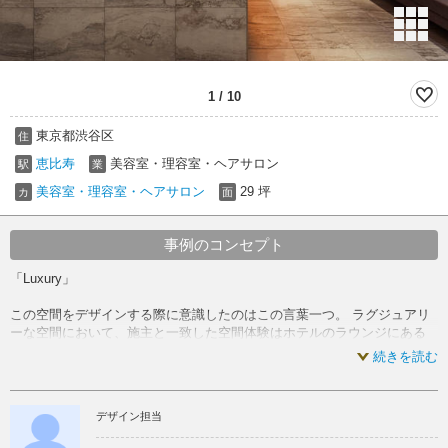
1
/
10
東京都渋谷区
住
恵比寿
美容室・理容室・ヘアサロン
駅
業
美容室・理容室・ヘアサロン
29 坪
カ
面
事例のコンセプト
「Luxury」
この空間をデザインする際に意識したのはこの言葉一つ。 ラグジュアリ
ーな空間において、施主と一致した空間体験はホテルのラウンジにある
バーカウンターでした。
続きを読む
心地よいほの暗い明るさの中、間接照明により演出されたバーカウンタ
ー。そこに立つバーテンダーがお客様を魅了するかのように、ヘアサロ
デザイン担当
ンにおけるカウンター作業を演出的に見せる平面計画にしました。
お店の中心となるこのカウンターにデザインボリュームの重点を置き、