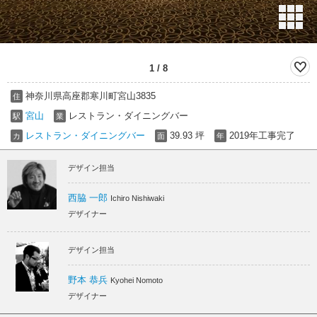
1
/
8
神奈川県高座郡寒川町宮山3835
住
宮山
レストラン・ダイニングバー
駅
業
レストラン・ダイニングバー
39.93 坪
2019年工事完了
カ
面
年
デザイン担当
西脇 一郎
Ichiro Nishiwaki
デザイナー
デザイン担当
野本 恭兵
Kyohei Nomoto
デザイナー