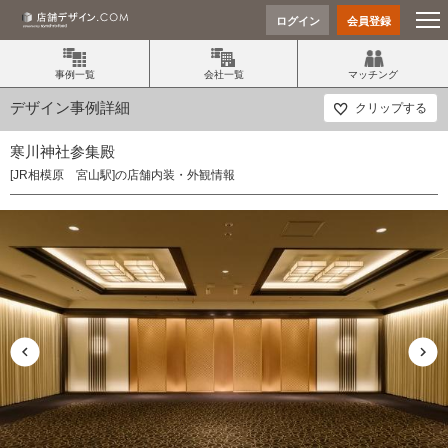
ログイン
会員登録
事例一覧
会社一覧
マッチング
デザイン事例詳細
クリップする
寒川神社参集殿
[JR相模原 宮山駅]の店舗内装・外観情報