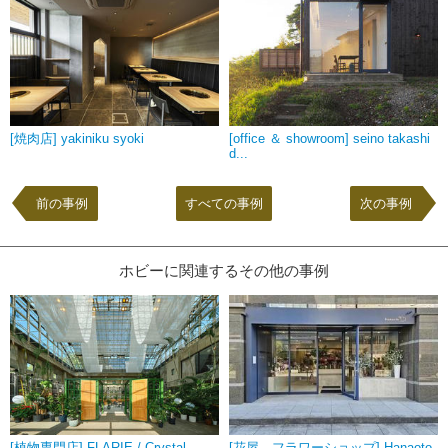
[焼肉店] yakiniku syoki
[office ＆ showroom] seino takashi
d...
前の事例
すべての事例
次の事例
ホビーに関連するその他の事例
[植物専門店] FLARIE / Crystal
[花屋 フラワーショップ] Hanaoto