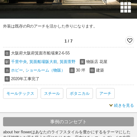
外装は既存のRのアーチを活かした作りになります。
1
/
7
大阪府大阪府箕面市船場東2-6-55
住
千里中央
,
箕面船場阪大前
,
箕面萱野
物販店 花屋
駅
業
ホビー
,
ショールーム（物販）
30 坪
建築
カ
面
特
2020年工事完了
年
モールテックス
スチール
ボタニカル
アーチ
続きを見る
チャコールグレイ
ナチュラル
事例のコンセプト
about her flowerはあなたのライフスタイルを豊かにするをテーマにした