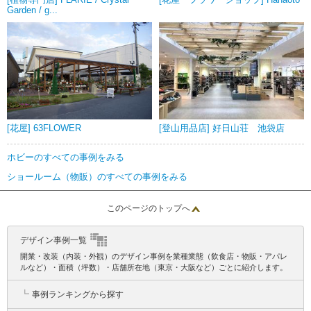
Garden / g...
[花屋] 63FLOWER
[登山用品店] 好日山荘 池袋店
ホビーのすべての事例をみる
ショールーム（物販）のすべての事例をみる
このページのトップへ
デザイン事例一覧
開業・改装（内装・外観）のデザイン事例を業種業態（飲食店・物販・アパレ
ルなど）・面積（坪数）・店舗所在地（東京・大阪など）ごとに紹介します。
┗
事例ランキングから探す