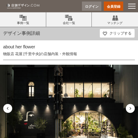
ログイン
会員登録
事例一覧
会社一覧
マッチング
デザイン事例詳細
クリップする
about her flower
物販店 花屋 [千里中央]の店舗内装・外観情報