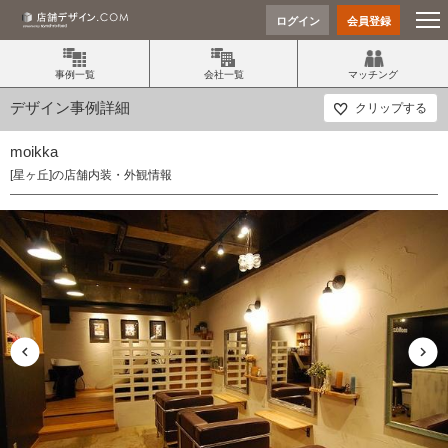
ログイン
会員登録
事例一覧
会社一覧
マッチング
デザイン事例詳細
クリップする
moikka
[星ヶ丘]の店舗内装・外観情報