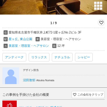
1
/
9
愛知県名古屋市千種区井上町72-1星ヶ丘No.2ビル 3F
住
星ヶ丘
,
東山公園
美容室・理容室・ヘアサロン
駅
業
美容室・理容室・ヘアサロン
12 坪
カ
面
アンティーク
リラックス
ナチュラル
シャビー
デザイン担当
沼田敦郁
Atsuka Numata
この事例を手掛けた会社の概要
この会社をクリップ