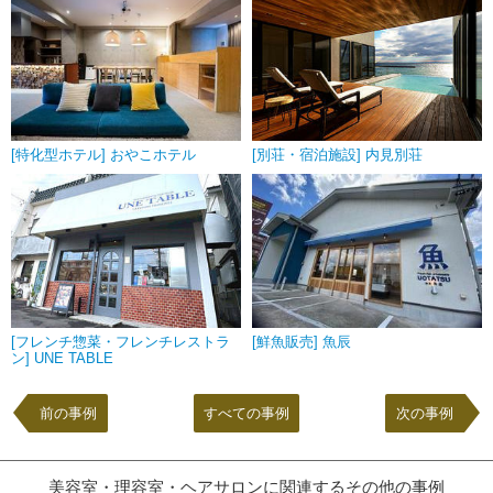
[特化型ホテル] おやこホテル
[別荘・宿泊施設] 内見別荘
[フレンチ惣菜・フレンチレストラ
[鮮魚販売] 魚辰
ン] UNE TABLE
前の事例
すべての事例
次の事例
美容室・理容室・ヘアサロンに関連するその他の事例