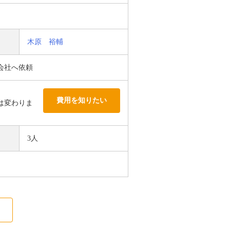
木原 裕輔
会社へ依頼
費用を知りたい
は変わりま
3人
る