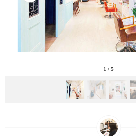
1
/
5