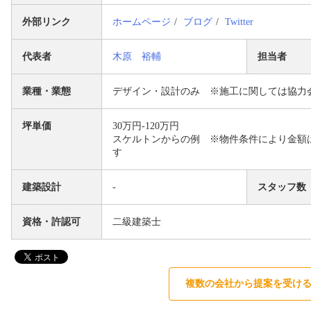
外部リンク
ホームページ
ブログ
Twitter
代表者
木原 裕輔
担当者
業種・業態
デザイン・設計のみ ※施工に関しては協力
坪単価
30万円-120万円
スケルトンからの例 ※物件条件により金額
す
建築設計
-
スタッフ数
資格・許認可
二級建築士
複数の会社から提案を受け