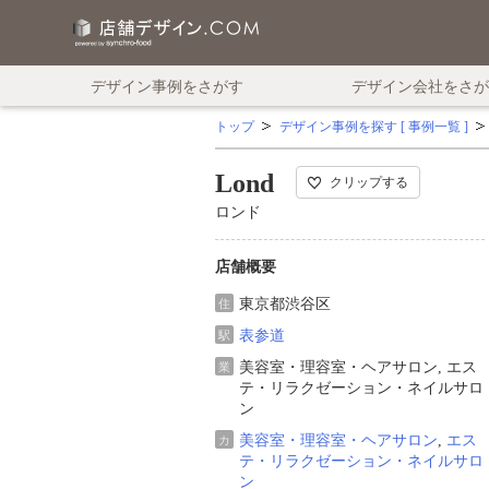
デザイン事例をさがす
デザイン会社をさが
トップ
デザイン事例を探す [ 事例一覧 ]
Lond
クリップする
ロンド
店舗概要
東京都渋谷区
住
表参道
駅
美容室・理容室・ヘアサロン, エス
業
テ・リラクゼーション・ネイルサロ
ン
美容室・理容室・ヘアサロン
,
エス
カ
テ・リラクゼーション・ネイルサロ
ン