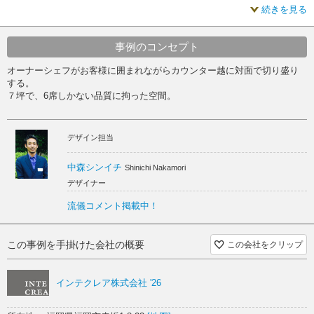
続きを見る
高級な
無垢板 内装
カウンター 内装
洗練 内装
和モダン 内装
照明 内装
高級な 内装
事例のコンセプト
オーナーシェフがお客様に囲まれながらカウンター越に対面で切り盛り
無垢板 スケルトン
カウンター スケルトン
する。
７坪で、6席しかない品質に拘った空間。
洗練 スケルトン
和モダン スケルトン
照明 スケルトン
デザイン担当
高級な スケルトン
中森シンイチ
Shinichi Nakamori
デザイナー
流儀コメント掲載中！
この事例を手掛けた会社の概要
この会社をクリップ
インテクレア株式会社 '26