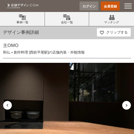
ログイン
会員登録
事例一覧
会社一覧
マッチング
デザイン事例詳細
クリップする
主OMO
和仏＋創作料理 [西鉄平尾駅]の店舗内装・外観情報