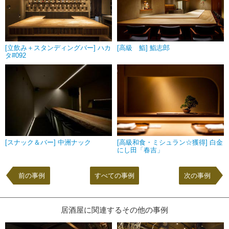
[立飲み＋スタンディングバー] ハカ
[高級 鮨] 鮨志郎
タ#092
[スナック＆バー] 中洲ナック
[高級和食・ミシュラン☆獲得] 白金
にし田「春吉」
前の事例
すべての事例
次の事例
居酒屋に関連するその他の事例