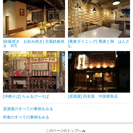
[鉄板焼き お好み焼き] 京風鉄板焼
[蕎麦ダイニング] 蕎麦と鶏 はんさ
き 875
む
[沖縄そば] ちゅるげーそば
[居酒屋] 田舎屋 中国青島店
居酒屋のすべての事例をみる
和食のすべての事例をみる
このページのトップへ