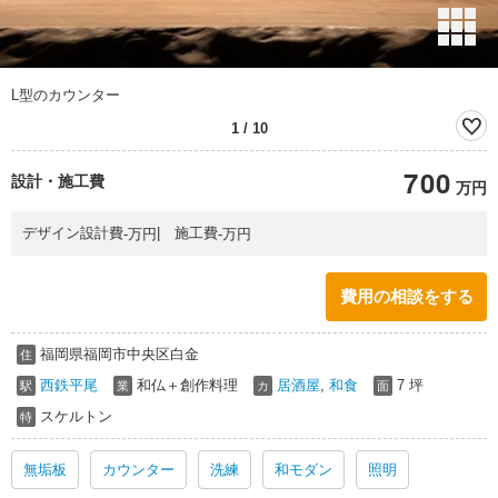
L型のカウンター
1
/
10
700
設計・施工費
万円
万円
万円
デザイン設計費
施工費
-
-
費用の相談をする
福岡県福岡市中央区白金
住
西鉄平尾
和仏＋創作料理
居酒屋
,
和食
7 坪
駅
業
カ
面
スケルトン
特
無垢板
カウンター
洗練
和モダン
照明