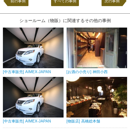
前の事例
すべての事例
次の事例
ショールーム（物販）に関連するその他の事例
[中古車販売] AIMEX-JAPAN
[お酒の小売り] 神田小西
[中古車販売] AIMEX-JAPAN
[物販店] 高橋総本舗