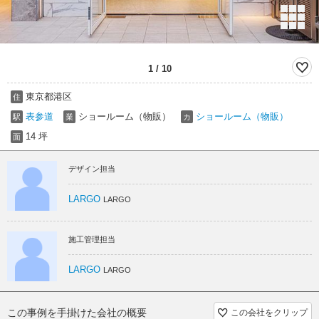
1
/
10
東京都港区
住
表参道
ショールーム（物販）
ショールーム（物販）
駅
業
カ
14 坪
面
デザイン担当
LARGO
LARGO
施工管理担当
LARGO
LARGO
この事例を手掛けた会社の概要
この会社をクリップ