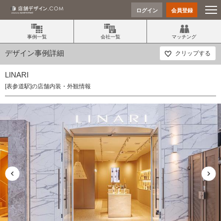
ログイン
会員登録
事例一覧
会社一覧
マッチング
デザイン事例詳細
クリップする
LINARI
[表参道駅]の店舗内装・外観情報