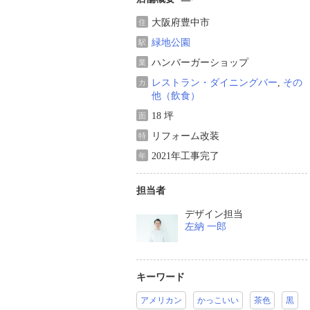
大阪府豊中市
住
緑地公園
駅
ハンバーガーショップ
業
レストラン・ダイニングバー
,
その
カ
他（飲食）
18 坪
面
リフォーム改装
特
2021年工事完了
年
担当者
デザイン担当
左納 一郎
キーワード
アメリカン
かっこいい
茶色
黒