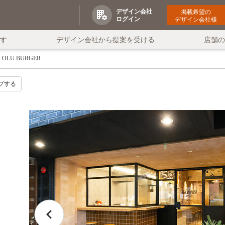
デザイン会社
掲載希望の
ログイン
デザイン会社様
す
デザイン会社から提案を受ける
店舗
OLU BURGER
プする