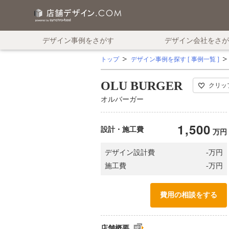
デザイン事例をさがす
デザイン会社をさが
トップ
デザイン事例を探す [ 事例一覧 ]
OLU BURGER
クリッ
オルバーガー
1,500
設計・施工費
万円
万円
デザイン設計費
-
万円
施工費
-
費用の相談をする
店舗概要