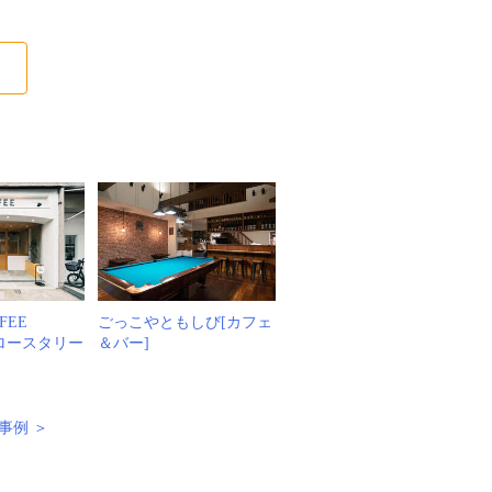
る
FFEE
ごっこやともしび[カフェ
S[ロースタリー
＆バー]
事例 ＞