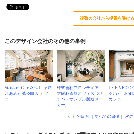
複数の会社から提案を受け
このデザイン会社のその他の事例
Standard Café & Gallery堀
株式会社フロンティア
TS FIVE CO
江あみだ池公園店[カフ
大阪心斎橋オフィス[スリ
ROASTER
ェ]
ッパ・サンダル製造メー
カフェ]
カー]
＜ 前の事例
｜
すべての事例
｜
次の