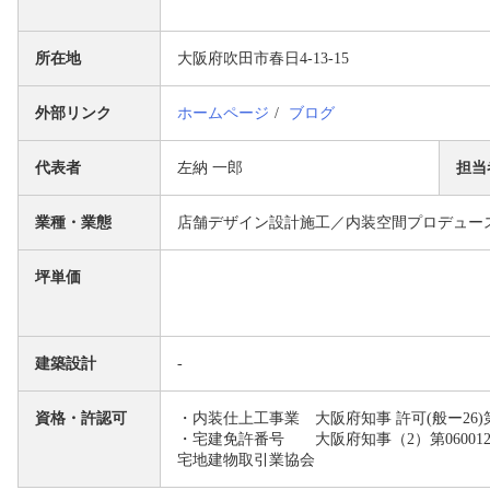
所在地
大阪府吹田市春日4-13-15
外部リンク
ホームページ
ブログ
代表者
左納 一郎
担当
業種・業態
店舗デザイン設計施工／内装空間プロデュー
坪単価
建築設計
-
資格・許認可
・内装仕上工事業 大阪府知事 許可(般ー26)第1
・宅建免許番号 大阪府知事（2）第0600
宅地建物取引業協会