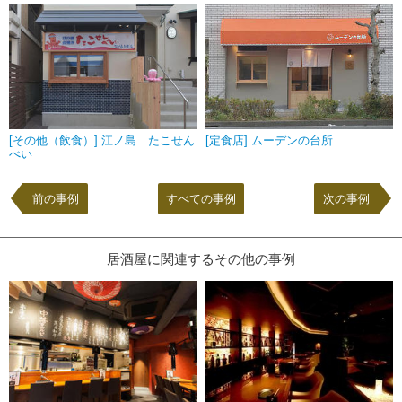
[その他（飲食）] 江ノ島 たこせん
[定食店] ムーデンの台所
べい
前の事例
すべての事例
次の事例
居酒屋に関連するその他の事例