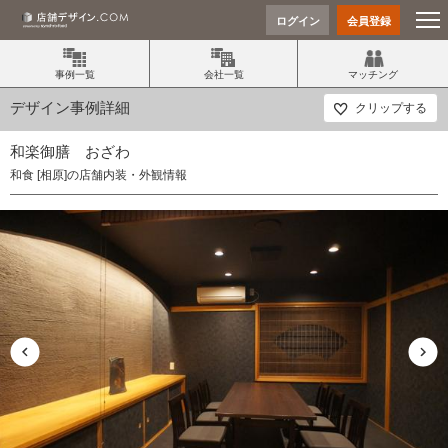
ログイン
会員登録
事例一覧
会社一覧
マッチング
デザイン事例詳細
クリップする
和楽御膳 おざわ
和食 [相原]の店舗内装・外観情報