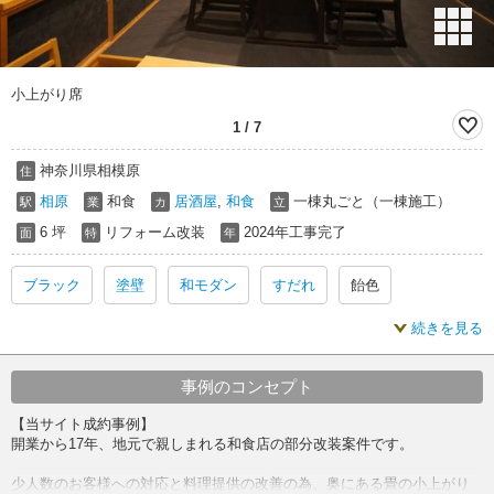
小上がり席
1
/
7
神奈川県相模原
住
相原
和食
居酒屋
,
和食
一棟丸ごと（一棟施工）
駅
業
カ
立
6 坪
リフォーム改装
2024年工事完了
面
特
年
ブラック
塗壁
和モダン
すだれ
飴色
続きを見る
ブラック 内装
塗壁 内装
和モダン 内装
塗壁 リフォーム
和モダン リフォーム
事例のコンセプト
【当サイト成約事例】
開業から17年、地元で親しまれる和食店の部分改装案件です。
少人数のお客様への対応と料理提供の改善の為、奥にある畳の小上がり