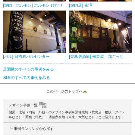
[焼肉・ホルモン] ホルモン けむり
[焼肉店] 京澤
[バル] 日吉肉バルセンター
[焼鳥居酒屋] 串焼屋 鶏ごっち
居酒屋のすべての事例をみる
和食のすべての事例をみる
このページのトップへ
デザイン事例一覧
開業・改装（内装・外観）のデザイン事例を業種業態（飲食店・物販・アパレ
ルなど）・面積（坪数）・店舗所在地（東京・大阪など）ごとに紹介します。
┗
事例ランキングから探す