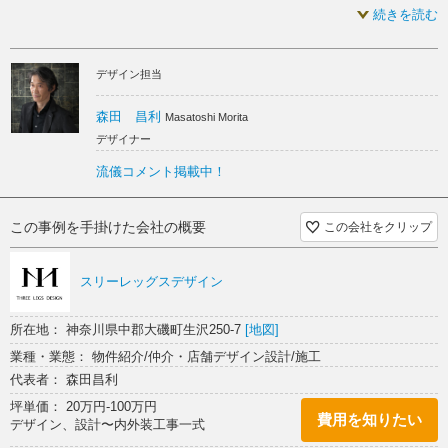
席６畳半２部屋をテーブル席への改装のご依頼がありました。
続きを読む
客席はすだれを使用し半個室～団体席へフレキシブルに対応できるレイ
アウトにしました。また、お子様連れの方が利用できるように座椅子使
デザイン担当
用の小上がり席を一部残しております。
全体のバランスを考慮し既存の木部はそのまま使用し代わりに壁面の配
森田 昌利
Masatoshi Morita
色は以前と正反対の黒をベースに塗り壁のポイントを設け、モダンな雰
デザイナー
囲気の空間に刷新しました。
流儀コメント掲載中！
この事例を手掛けた会社の概要
この会社をクリップ
スリーレッグスデザイン
所在地： 神奈川県中郡大磯町生沢250-7
[地図]
業種・業態： 物件紹介/仲介・店舗デザイン設計/施工
代表者： 森田昌利
坪単価： 20万円-100万円
費用を知りたい
デザイン、設計〜内外装工事一式