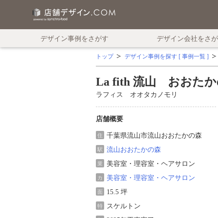
デザイン事例をさがす
デザイン会社をさが
トップ
デザイン事例を探す [ 事例一覧 ]
La fith 流山 おおた
ラフィス オオタカノモリ
店舗概要
千葉県流山市流山おおたかの森
住
流山おおたかの森
駅
美容室・理容室・ヘアサロン
業
美容室・理容室・ヘアサロン
カ
15.5 坪
面
スケルトン
特