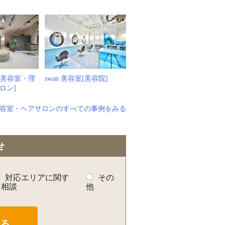
例
ni[美容室・理
swan 美容室[美容院]
ロン]
容室・ヘアサロンのすべての事例をみる
せ
対応エリアに関す
その
る相談
他