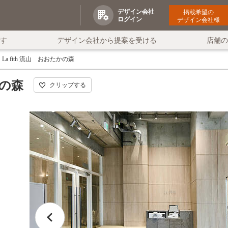
デザイン会社
掲載希望の
ログイン
デザイン会社様
す
デザイン会社から提案を受ける
店舗
La fith 流山 おおたかの森
かの森
クリップする