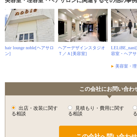
美容室・理容室・ヘアサロンに関連するその他の事
hair lounge noble[ヘアサロ
ヘアーデザインスタジオ
LELiBE_na
ン]
Ｔ／Ａ[美容室]
容室・ヘアサ
美容室・理
この会社にお問い合わ
出店・改装に関す
見積もり・費用に関す
る相談
る相談