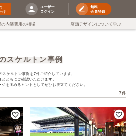
ユーザー
無料
の
ログイン
会員登録
社様
舗の内装費用の相場
店舗デザインについて学ぶ
のスケルトン事例
のスケルトン事例を7件ご紹介しています。
真とともにご確認いただけます。
ージを固めるヒントとしてぜひお役立てください。
7件