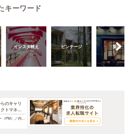
たキーワード
インスタ映え
ビンテージ
英国
からのキャリ
ェクトマネー
ー（PM）／内