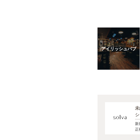
アイリッシュパブ
未
シ
ど
新
ま
（
正
で
バ