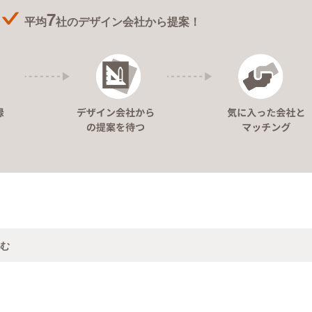
7
平均
社のデザイン会社から提案！
む