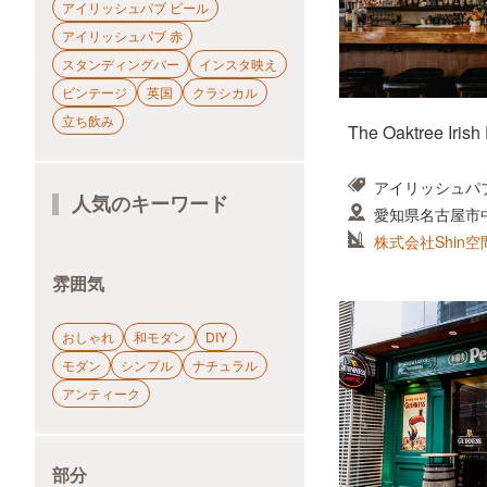
アイリッシュパブ ビール
アイリッシュパブ 赤
スタンディングバー
インスタ映え
ビンテージ
英国
クラシカル
立ち飲み
The Oaktree Irish
アイリッシュパ
人気のキーワード
愛知県名古屋市中
ンドビルB1F
株式会社Shin空
雰囲気
おしゃれ
和モダン
DIY
モダン
シンプル
ナチュラル
アンティーク
部分