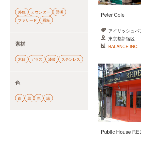
外観
カウンター
照明
Peter Cole
ファサード
看板
アイリッシュパ
東京都新宿区
素材
BALANCE INC.
木目
ガラス
漆喰
ステンレス
色
白
黒
赤
緑
Public House R