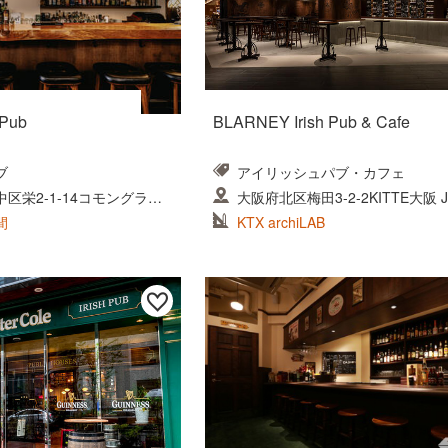
 Pub
BLARNEY Irish Pub & Cafe
ブ
アイリッシュパブ・カフェ
区栄2-1-14コモングラウ
大阪府北区梅田3-2-2KITTE大阪 
1F
間
KTX archiLAB