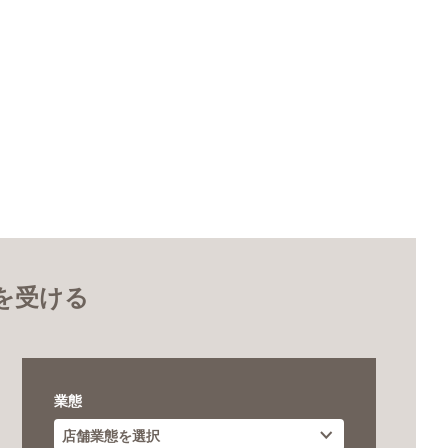
を受ける
業態