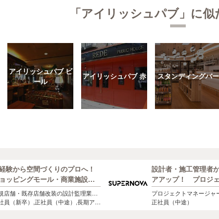
「アイリッシュパブ」に似
アイリッシュパブ ビ
アイリッシュパブ 赤
スタンディングバー
ール
経験から空間づくりのプロへ！
設計者・施工管理者
ョッピングモール・商業施設な
アアップ！ プロジ
の店舗づくりを企画から引渡し
ジャー募集
規店舗・既存店舗改装の設計監理業務
プロジェクトマネージャ
で担当する空間ディレクター
デザインから設計監理・現場管理ま
社員（新卒）,正社員（中途）,長期アル
装・空間デザイン
正社員（中途）
）
イト