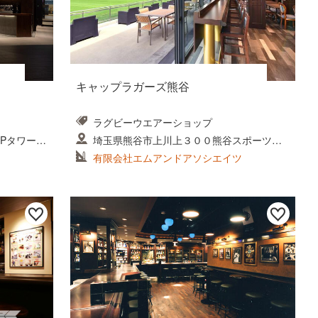
キャップラガーズ熊谷
ラグビーウエアーショップ
JPタワーB
埼玉県熊谷市上川上３００熊谷スポーツ公
園内
有限会社エムアンドアソシエイツ