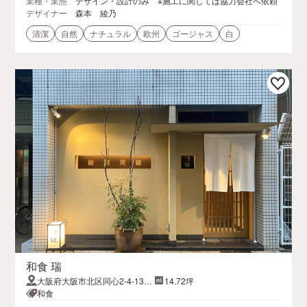
業種・業態
デザイン・設計のみ ※施工に関しては協力会社へ依頼
デザイナー
森本 綾乃
清潔
自然
ナチュラル
欧州
ゴージャス
白
和食 瑞
大阪府大阪市北区同心2-4-13ヴ
14.72坪
ェール同心 1F
和食