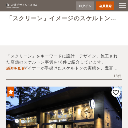
ログイン
会員登録
「スクリーン」イメージのスケルトン事例
「スクリーン」をキーワードに設計・デザイン、施工され
た店舗のスケルトン事例を18件ご紹介しています。
プロのデザイナーが手掛けたスケルトンの実績を、豊富な
続きを見る
写真とともにご確認いただけます。
18件
デザイン内装会社探しや費用感の把握など、「スクリー
ン」の店舗イメージを固めるヒントとしてぜひお役立てく
ださい。