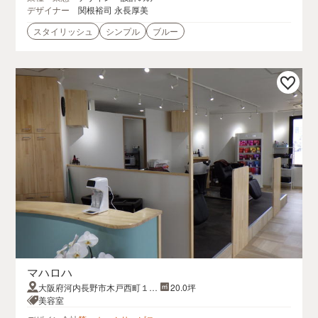
デザイナー
関根裕司 永長厚美
スタイリッシュ
シンプル
ブルー
マハロハ
大阪府河内長野市木戸西町１－
20.0坪
１－３８司ビル2階
美容室