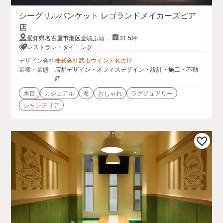
シーグリルバンケット レゴランドメイカーズピア
店
愛知県名古屋市港区金城ふ頭2
31.5坪
丁目2−1
レストラン・ダイニング
デザイン会社
株式会社武市ウインド名古屋
業種・業態
店舗デザイン・オフィスデザイン・設計・施工・不動
産
木目
カジュアル
海
おしゃれ
ラグジュアリー
シャンデリア