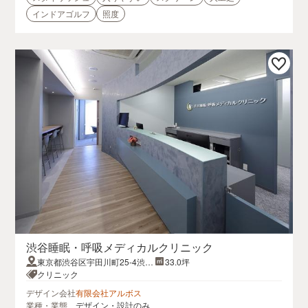
インドアゴルフ
照度
渋谷睡眠・呼吸メディカルクリニック
東京都渋谷区宇田川町25-4渋谷
33.0坪
ダッキープラザビル
クリニック
デザイン会社
有限会社アルボス
業種・業態
デザイン・設計のみ