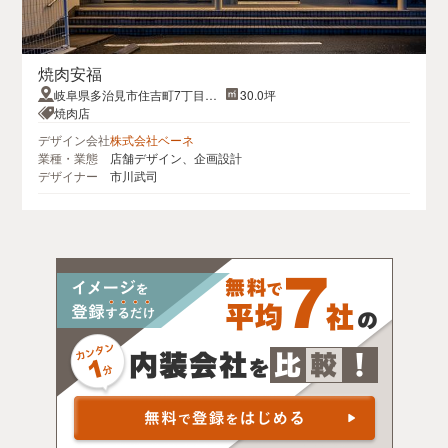
焼肉安福
岐阜県多治見市住吉町7丁目29-
30.0坪
6ファインビル住吉Ⅱ
焼肉店
デザイン会社
株式会社ベーネ
業種・業態
店舗デザイン、企画設計
デザイナー
市川武司