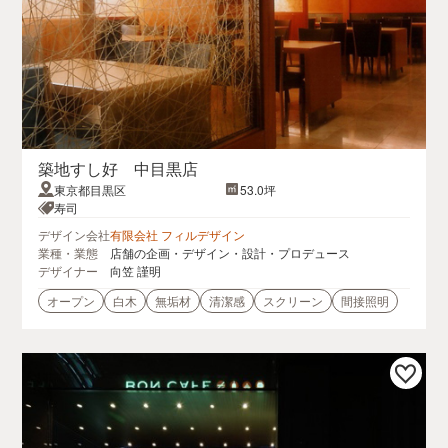
築地すし好 中目黒店
東京都目黒区
53.0坪
寿司
デザイン会社
有限会社 フィルデザイン
業種・業態
店舗の企画・デザイン・設計・プロデュース
デザイナー
向笠 謹明
オープン
白木
無垢材
清潔感
スクリーン
間接照明