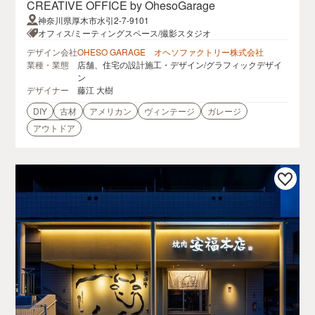
CREATIVE OFFICE by OhesoGarage
神奈川県厚木市水引2-7-9101
オフィス/ミーティングスペース/撮影スタジオ
デザイン会社
OHESO GARAGE オヘソファクトリー株式会社
業種・業態
店舗、住宅の設計施工・デザイン/グラフィックデザイ
ン
デザイナー
藤江 大樹
DIY
古材
アメリカン
ヴィンテージ
ガレージ
アウトドア