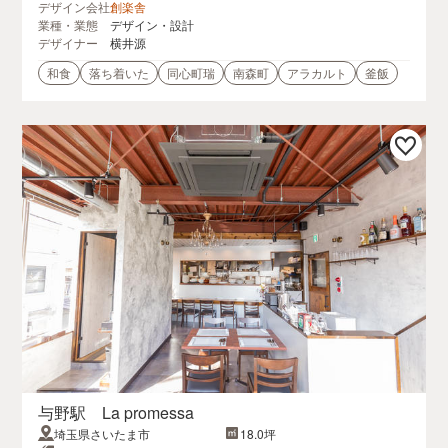
デザイン会社
創楽舎
業種・業態
デザイン・設計
デザイナー
横井源
和食
落ち着いた
同心町瑞
南森町
アラカルト
釜飯
与野駅 La promessa
埼玉県さいたま市
18.0坪