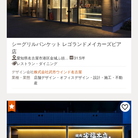
シーグリルバンケット レゴランドメイカーズピア
店
愛知県名古屋市港区金城ふ頭2
31.5坪
丁目2−1
レストラン・ダイニング
デザイン会社
株式会社武市ウインド名古屋
業種・業態
店舗デザイン・オフィスデザイン・設計・施工・不動
産