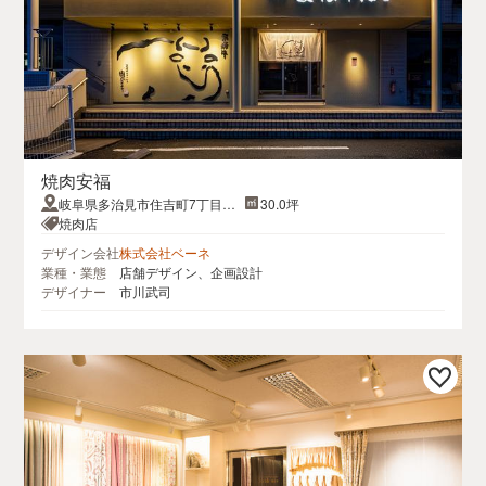
焼肉安福
岐阜県多治見市住吉町7丁目29-
30.0坪
6ファインビル住吉Ⅱ
焼肉店
デザイン会社
株式会社ベーネ
業種・業態
店舗デザイン、企画設計
デザイナー
市川武司