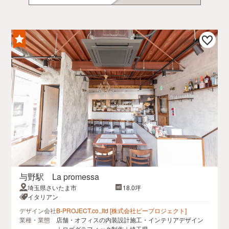
与野駅 La promessa
埼玉県さいたま市
18.0坪
イタリアン
デザイン会社
B-PROJECT.co.,ltd [株式会社ビープロジェクト]
業種・業態
店舗・オフィスの内装設計施工・インテリアデザイン
｜ロゴグラフィック制作｜埼玉県