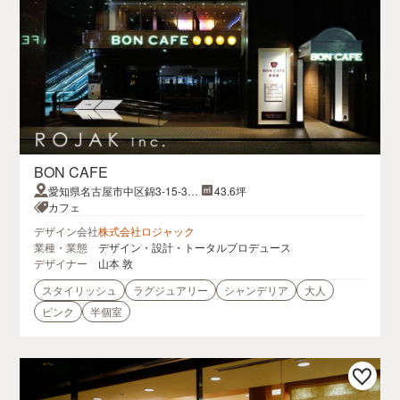
BON CAFE
愛知県名古屋市中区錦3-15-30
43.6坪
APA HOTEL 2F
カフェ
デザイン会社
株式会社ロジャック
業種・業態
デザイン・設計・トータルプロデュース
デザイナー
山本 敦
スタイリッシュ
ラグジュアリー
シャンデリア
大人
ピンク
半個室