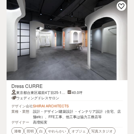
Dress CURRE
東京都台東区蔵前4丁目25-1石
40.0坪
川ビル２F
ウェディングドレスサロン
デザイン会社
SHIRAI ARCHITECTS
業種・業態
設計・デザイン/建築設計 ・インテリア設計（住宅、店
舗etc）、FFE工事、他工事は協力工務店等
デザイナー
高増拓実
漆喰
照明
白
やわらかい
オブジェ
写真スタジオ