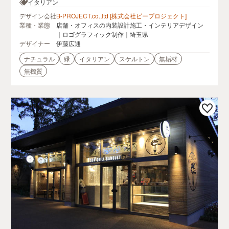
イタリアン
デザイン会社
B-PROJECT.co.,ltd [株式会社ビープロジェクト]
業種・業態
店舗・オフィスの内装設計施工・インテリアデザイン
｜ロゴグラフィック制作｜埼玉県
デザイナー
伊藤広通
ナチュラル
緑
イタリアン
スケルトン
無垢材
無機質