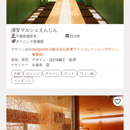
浦安マルシェえんじん
千葉県浦安市
22.0坪
ダイニング居酒屋
デザイン会社
designista-s(株式会社多摩アートコレクションデザイン
事業部)
業種・業態
デザイン・設計&施工・監理
デザイナー
久保寺 奨
古材
オレンジ
グリーン
テント
ワイン箱
ペンダント