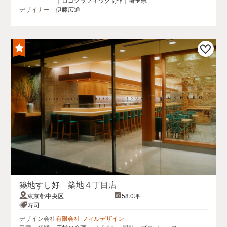
デザイナー
伊藤広通
築地すし好 築地４丁目店
東京都中央区
58.0坪
寿司
デザイン会社
有限会社 フィルデザイン