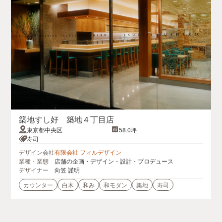
築地すし好 築地４丁目店
東京都中央区
58.0坪
寿司
デザイン会社
有限会社 フィルデザイン
業種・業態
店舗の企画・デザイン・設計・プロデュース
デザイナー
向笠 謹明
カウンター
白木
和み
和モダン
築地
寿司