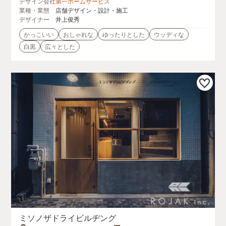
デザイン会社
第一ホームサービス
業種・業態
店舗デザイン・設計・施工
デザイナー
井上俊秀
かっこいい
おしゃれな
ゆったりとした
ウッディな
白黒
広々とした
ミソノザドライビルヂング