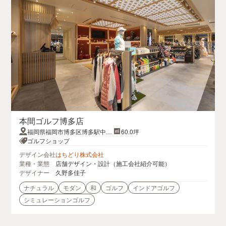
本間ゴルフ博多店
福岡県福岡市博多区博多駅中央
60.0坪
街8-27第16岡部ビル１階
ゴルフショップ
デザイン会社
はちどり株式会社
業種・業態
店舗デザイン・設計（施工会社紹介可能）
デザイナー
久野多佳子
ナチュラル
モダン
和
ゴルフ
インドアゴルフ
シミュレーションゴルフ