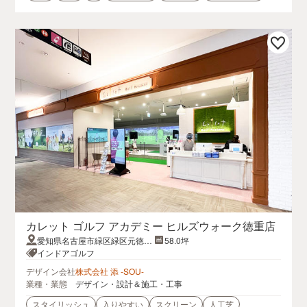
カレット ゴルフ アカデミー ヒルズウォーク徳重店
愛知県名古屋市緑区緑区元徳重
58.0坪
1丁目505番地
インドアゴルフ
デザイン会社
株式会社 添 -SOU-
業種・業態
デザイン・設計＆施工・工事
スタイリッシュ
入りやすい
スクリーン
人工芝