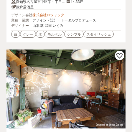
愛知県名古屋市中区栄１丁目６
14.33坪
−７ラスター伏見
炭炉居酒屋
デザイン会社
株式会社ロジャック
業種・業態
デザイン・設計・トータルプロデュース
デザイナー
山本 敦 武田 いくみ
白
グレー
木
モルタル
シンプル
スタイリッシュ