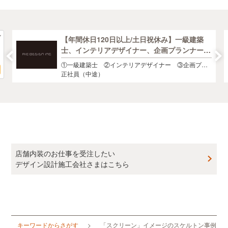
【年間休日120日以上/土日祝休み】一級建築
士、インテリアデザイナー、企画プランナー募
集
①一級建築士 ②インテリアデザイナー ③企画プラ
ンナー ④アシスタントデザイナー
正社員（中途）
店舗内装のお仕事を受注したい
デザイン設計施工会社さまはこちら
キーワードからさがす
「スクリーン」イメージのスケルトン事例