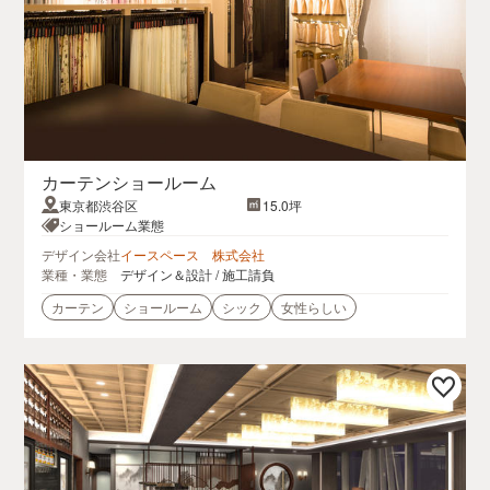
カーテンショールーム
東京都渋谷区
15.0坪
ショールーム業態
デザイン会社
イースペース 株式会社
業種・業態
デザイン＆設計 / 施工請負
カーテン
ショールーム
シック
女性らしい