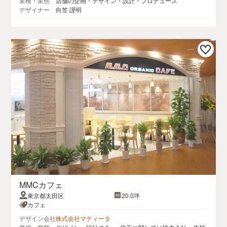
業種・業態
店舗の企画・デザイン・設計・プロデュース
デザイナー
向笠 謹明
MMCカフェ
東京都太田区
20.0坪
カフェ
デザイン会社
株式会社マティータ