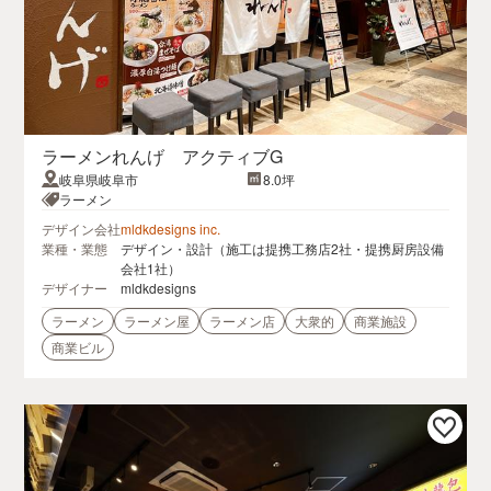
ラーメンれんげ アクティブG
岐阜県岐阜市
8.0坪
ラーメン
デザイン会社
mldkdesigns inc.
業種・業態
デザイン・設計（施工は提携工務店2社・提携厨房設備
会社1社）
デザイナー
mldkdesigns
ラーメン
ラーメン屋
ラーメン店
大衆的
商業施設
商業ビル