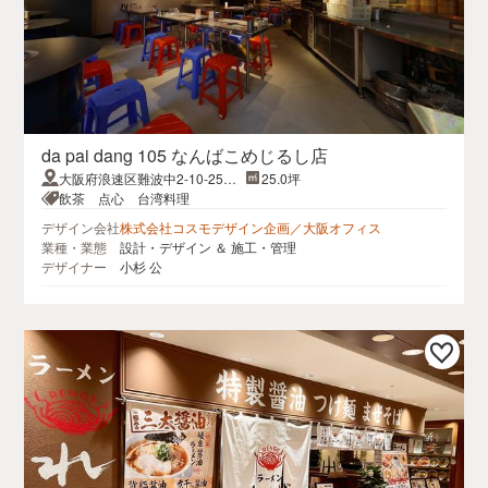
da pai dang 105 なんばこめじるし店
大阪府浪速区難波中2-10-25な
25.0坪
んばCITY なんばこめじるし1F
飲茶 点心 台湾料理
デザイン会社
株式会社コスモデザイン企画／大阪オフィス
業種・業態
設計・デザイン ＆ 施工・管理
デザイナー
小杉 公