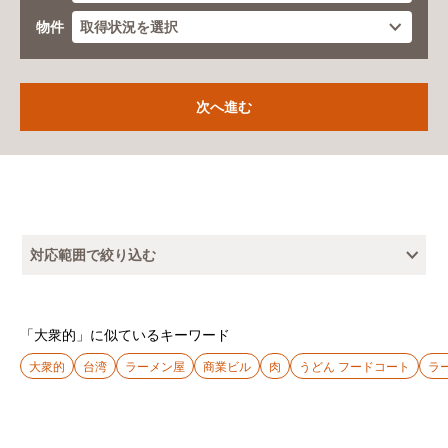
物件
対応範囲で絞り込む
「大衆的」に似ているキーワード
大衆的
台湾
ラーメン屋
商業ビル
肉
うどん フードコート
ラ