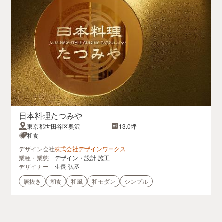
日本料理たつみや
東京都世田谷区奥沢
13.0坪
和食
デザイン会社
株式会社デザインワークス
業種・業態
デザイン・設計.施工
デザイナー
生長 弘丞
居抜き
和食
和風
和モダン
シンプル