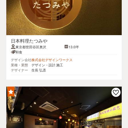
日本料理たつみや
東京都世田谷区奥沢
13.0坪
和食
デザイン会社
株式会社デザインワークス
業種・業態
デザイン・設計.施工
デザイナー
生長 弘丞