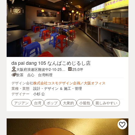
da pai dang 105 なんばこめじるし店
大阪府浪速区難波中2-10-25な
25.0坪
んばCITY なんばこめじるし1F
飲茶 点心 台湾料理
デザイン会社
株式会社コスモデザイン企画／大阪オフィス
業種・業態
設計・デザイン ＆ 施工・管理
デザイナー
小杉 公
アジアン
台湾
ポップ
大衆的
小籠包
親しみやすい