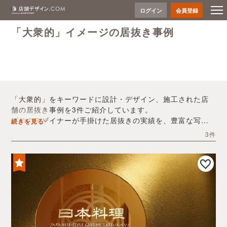
ログイン
会員登録
「大衆的」イメージの居抜き事例
「大衆的」をキーワードに設計・デザイン、施工された店
舗の居抜き事例を3件ご紹介しています。
プロのデザイナーが手掛けた居抜きの実績を、豊富な写真
続きを見る
とともにご確認いただけます。
3件
デザイン内装会社探しや費用感の把握など、「大衆的」の
店舗イメージを固めるヒントとしてぜひお役立てくださ
い。