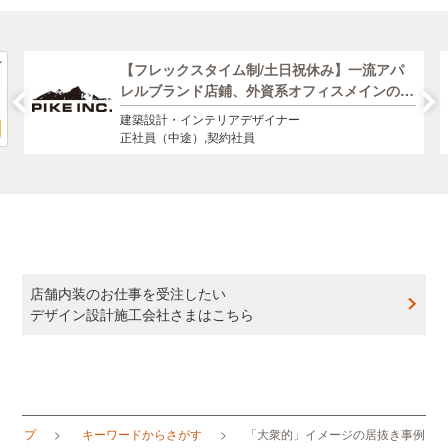
【フレックスタイム制/土日祝休み】一流アパ
レルブランド店鋪、外資系オフィスメインの建
築・インテリアデザイナー募集！
建築設計・インテリアデザイナー
正社員（中途）,契約社員
店舗内装のお仕事を受注したい
デザイン設計施工会社さまはこちら
Mトップ
キーワードからさがす
「大衆的」イメージの居抜き事例