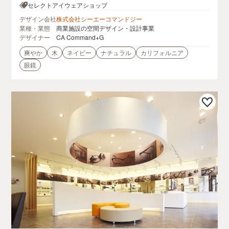
リエ京王調布A館4F
セレクトアイウェアショップ
デザイン会社
株式会社シーエーコマンドジー
業種・業態
商業施設の空間デザイン・設計事業
デザイナー
CA Command+G
爽やか
木
ネイビー
ナチュラル
カリフォルニア
眼鏡