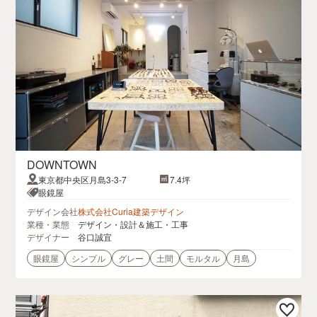
DOWNTOWN
東京都中央区月島3-3-7
7.4坪
眼鏡屋
デザイン会社
株式会社Curia建築デザイン
業種・業態
デザイン・設計＆施工・工事
デザイナー
谷口誠宜
眼鏡屋
シンプル
グレー
土間
モルタル
月島