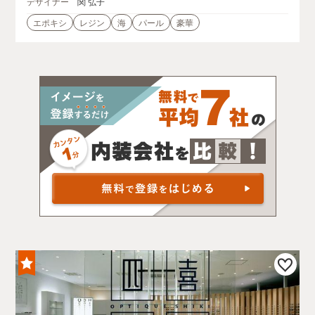
デザイナー
関 弘子
エポキシ
レジン
海
パール
豪華