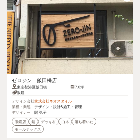
ゼロジン 飯田橋店
東京都港区飯田橋
7.0坪
眼鏡
デザイン会社
株式会社ネオスタイル
業種・業態
デザイン・設計&施工・管理
デザイナー
関 弘子
眼鏡店
錆
デッキ材
白木
落ち着いた
モールテックス