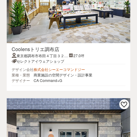
Coolensトリエ調布店
東京都調布市布田４丁目３２ト
27.0坪
リエ京王調布A館4F
セレクトアイウェアショップ
デザイン会社
株式会社シーエーコマンドジー
業種・業態
商業施設の空間デザイン・設計事業
デザイナー
CA Command+G