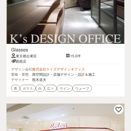
Glasses
東京都台東区
15.0坪
眼鏡店
デザイン会社
株式会社ケイズデザインオフィス
業種・業態
商空間設計・店舗デザイン・設計＆施工
デザイナー
熊木道夫
青
ガラス
白
広々
ライン
ウェーブ