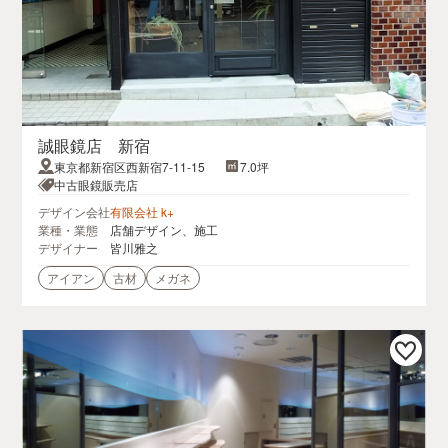
誠眼鏡店 新宿
東京都新宿区西新宿7-11-15
7.0坪
中古眼鏡販売店
デザイン会社
有限会社 k+
業種・業態
店舗デザイン、施工
デザイナー
皆川雅之
アイアン
古材
メガネ