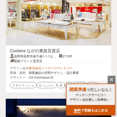
Coolens ながの東急百貨店
長野県長野市南千歳1-1-1なが
27.0坪
の東急百貨店別館シェルシェ2
眼鏡ブランド直営店
Fながの東急百貨店別館シェル
デザイン会社
株式会社シーエーコマンドジー
シェ2F
業種・業態
商業施設の空間デザイン・設計事業
デザイナー
CA Command+G
スタイリッシュ
かっこいい
赤
白
明るい
眼鏡
開業準備
忙しいなら！
で
マッチングサービス
で
デザイン会社探し
効率的
を
に！
無料
で登録をはじめる