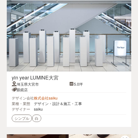
yin year LUMINE大宮
埼玉県大宮市
5.0坪
眼鏡店
デザイン会社
株式会社saiku
業種・業態
デザイン・設計＆施工・工事
デザイナー
saiku
シンプル
白