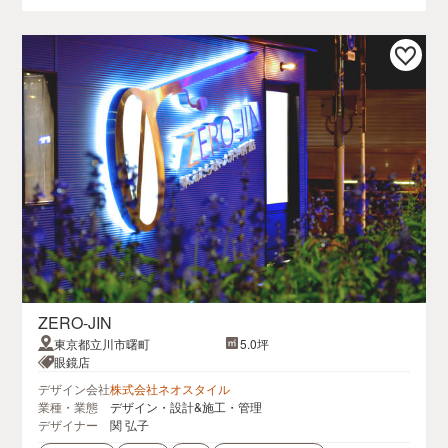
ZERO-JIN
東京都立川市曙町
5.0坪
眼鏡店
デザイン会社
株式会社ネオスタイル
業種・業態
デザイン・設計&施工・管理
デザイナー
関 弘子