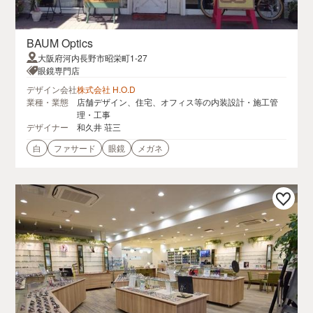
BAUM Optics
大阪府河内長野市昭栄町1-27
眼鏡専門店
デザイン会社
株式会社 H.O.D
業種・業態
店舗デザイン、住宅、オフィス等の内装設計・施工管
理・工事
デザイナー
和久井 荘三
白
ファサード
眼鏡
メガネ