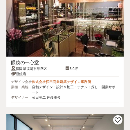
眼鏡の一心堂
福岡県福岡市早良区
8.0坪
眼鏡店
デザイン会社
株式会社荻田商業建築デザイン事務所
業種・業態
店舗デザイン・設計＆施工・テナント探し・開業サポ
ート
デザイナー
荻田英二 佐藤雅俊