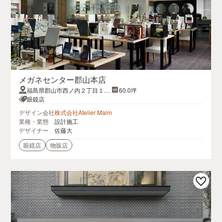
メガネセンター郡山本店
福島県郡山市西ノ内２丁目１０
60.0坪
−２４
眼鏡店
デザイン会社
株式会社Atelier Malm
業種・業態
設計施工
デザイナー
佐藤大
眼鏡店
物販店