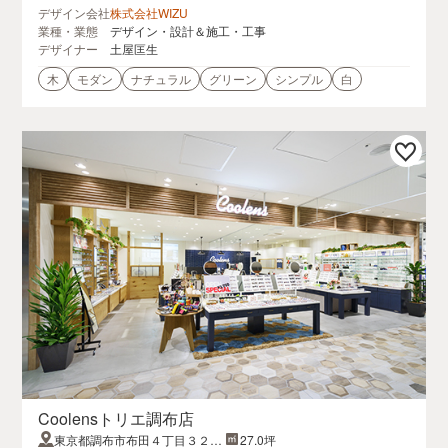
デザイン会社
株式会社WIZU
業種・業態
デザイン・設計＆施工・工事
デザイナー
土屋匡生
木
モダン
ナチュラル
グリーン
シンプル
白
Coolensトリエ調布店
東京都調布市布田４丁目３２ト
27.0坪