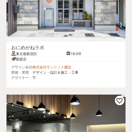
おにめがねラボ
東京都新宿区
18.0坪
眼鏡店
デザイン会社
株式会社サンリット建設
業種・業態
デザイン・設計＆施工・工事
デザイナー
TI