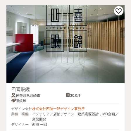
四喜眼鏡
神奈川県川崎市
30.0坪
眼鏡屋
デザイン会社
株式会社西脇一郎デザイン事務所
業種・業態
インテリア／店舗デザイン，建築意匠設計，MD企画／
業態開発
デザイナー
西脇 一郎