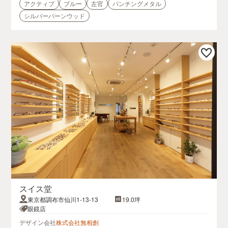
アクティブ
ブルー
左官
パンチングメタル
シルバーバーンウッド
スイス堂
東京都調布市仙川1-13-13
19.0坪
眼鏡店
デザイン会社
株式会社無相創