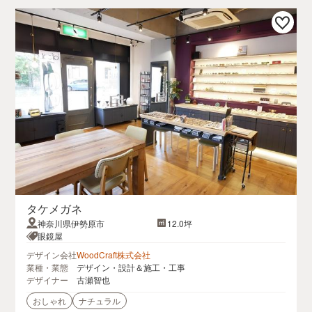
タケメガネ
神奈川県伊勢原市
12.0坪
眼鏡屋
デザイン会社
WoodCraft株式会社
業種・業態
デザイン・設計＆施工・工事
デザイナー
古瀬智也
おしゃれ
ナチュラル