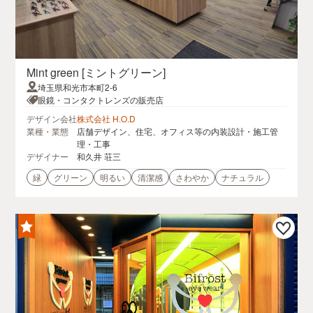
Mint green [ミントグリーン]
埼玉県和光市本町2-6
眼鏡・コンタクトレンズの販売店
デザイン会社
株式会社 H.O.D
業種・業態
店舗デザイン、住宅、オフィス等の内装設計・施工管
理・工事
デザイナー
和久井 荘三
緑
グリーン
明るい
清潔感
さわやか
ナチュラル