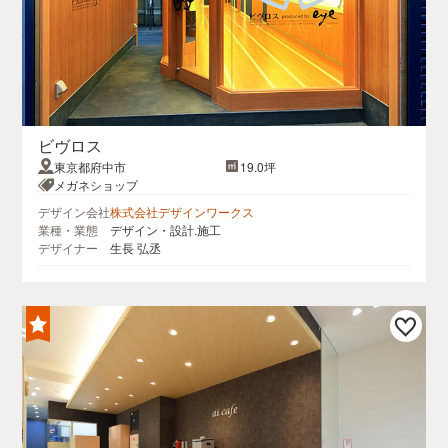
ビヴロス
東京都府中市
19.0坪
メガネショップ
デザイン会社
株式会社デザインワークス
業種・業態
デザイン・設計.施工
デザイナー
生長 弘丞