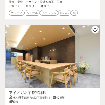
業種・業態
デザイン・設計＆施工・工事
デザイナー
米原政一 上野雅代
ウッディ
シンプル
ナチュラル
味わい
黒
アイメガネ宇都宮錦店
栃木県宇都宮市錦3丁目9番11
47.5坪
眼鏡