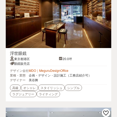
浮世眼鏡
東京都港区
20.0坪
眼鏡販売店
デザイン会社
MDO｜MeguruDesignOffice
業種・業態
企画・デザイン・設計施工（工務店紹介可）
デザイナー
美谷舞
高級
オシャレ
スタイリッシュ
シンプル
ラグジュアリー
ライティング