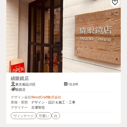
績眼鏡店
東京都品川区
10.0坪
眼鏡店
デザイン会社
WoodCraft株式会社
業種・業態
デザイン・設計＆施工・工事
デザイナー
古瀬智也
ヴィンテージ
可愛い
白