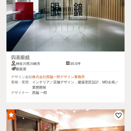
四喜眼鏡
神奈川県川崎市
30.0坪
眼鏡屋
デザイン会社
株式会社西脇一郎デザイン事務所
業種・業態
インテリア／店舗デザイン，建築意匠設計，MD企画／
業態開発
デザイナー
西脇 一郎