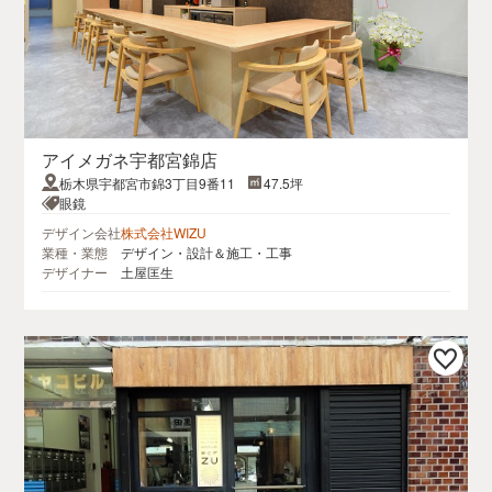
アイメガネ宇都宮錦店
栃木県宇都宮市錦3丁目9番11
47.5坪
眼鏡
デザイン会社
株式会社WIZU
業種・業態
デザイン・設計＆施工・工事
デザイナー
土屋匡生