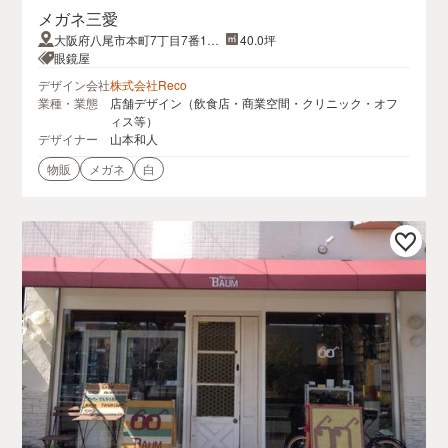
メガネ三愛
大阪府八尾市本町7丁目7番10
40.0坪
号
眼鏡屋
デザイン会社
株式会社Reco
業種・業態
店舗デザイン（飲食店・商業空間・クリニック・オフ
ィス等）
デザイナー
山本和人
物販
メガネ
白