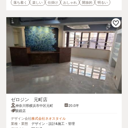
落ち着く
楽しい
仕掛け
おしゃれ
開放的
明るい
ゼロジン 元町店
神奈川県横浜市中区元町
20.0坪
眼鏡店
デザイン会社
株式会社ネオスタイル
業種・業態
デザイン・設計&施工・管理