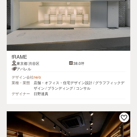
fRAME
東京都 渋谷区
38.0坪
アパレル
デザイン会社
ne/o
業種・業態
店舗・オフィス・住宅デザイン設計 / グラフフィックデ
ザイン / ブランディング / コンサル
デザイナー
日野達真