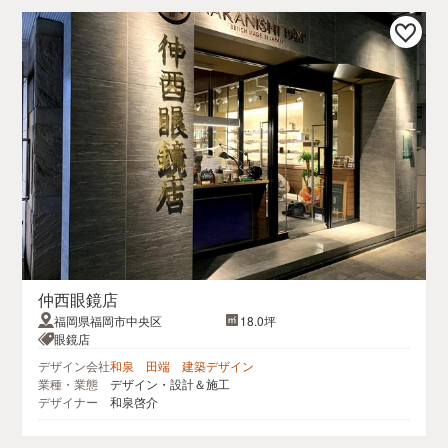
仲西眼鏡店
福岡県福岡市中央区
18.0坪
眼鏡店
デザイン会社
和泉 田端 建築デザイン
業種・業態
デザイン・設計＆施工
デザイナー
和泉啓介