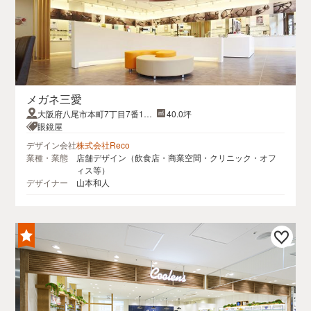
メガネ三愛
大阪府八尾市本町7丁目7番10
40.0坪
号
眼鏡屋
デザイン会社
株式会社Reco
業種・業態
店舗デザイン（飲食店・商業空間・クリニック・オフ
ィス等）
デザイナー
山本和人