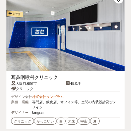
耳鼻咽喉科クリニック
大阪府和泉市
45.0坪
クリニック
デザイン会社
株式会社タングラム
業種・業態
専門店、飲食店、オフィス等、空間の内装設計及びデ
ザイン
デザイナー
tangram
クリニック
かっこいい
白
未来
宇宙
SF