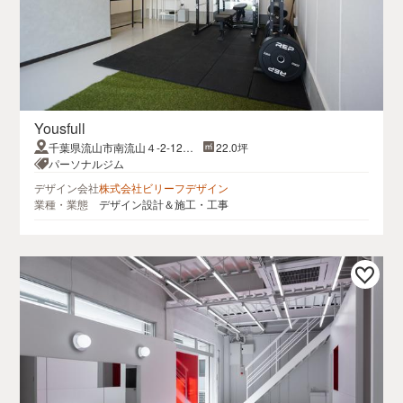
Yousfull
千葉県流山市南流山４-2-12ウ
22.0坪
エルズBM A号室
パーソナルジム
デザイン会社
株式会社ビリーフデザイン
業種・業態
デザイン設計＆施工・工事