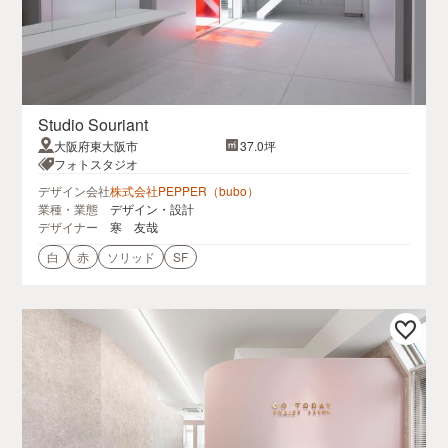
Studio Souriant
大阪府東大阪市
37.0坪
フォトスタジオ
デザイン会社
株式会社PEPPER（bubo）
業種・業態
デザイン・設計
デザイナー
寒 友哉
白
赤
ソリッド
SF