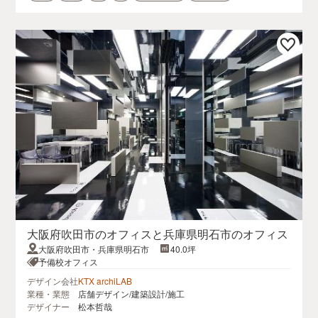
大阪府吹田市のオフィスと兵庫県明石市のオフィス
大阪府吹田市・兵庫県明石市
40.0坪
予備校オフィス
デザイン会社
KTX archiLAB
業種・業態
店舗デザイン/建築設計/施工
デザイナー
松本哲哉