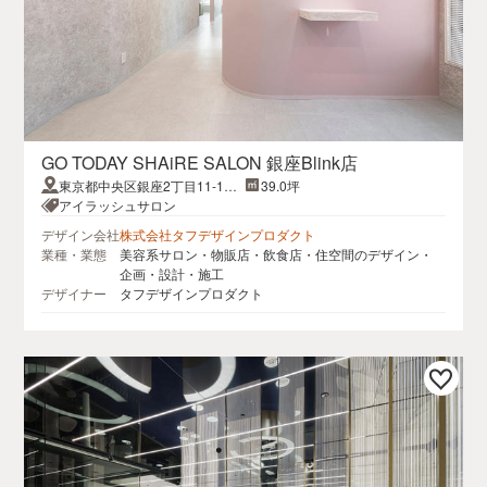
GO TODAY SHAiRE SALON 銀座Blink店
東京都中央区銀座2丁目11-15
39.0坪
SF銀座ビル 7階
アイラッシュサロン
デザイン会社
株式会社タフデザインプロダクト
業種・業態
美容系サロン・物販店・飲食店・住空間のデザイン・
企画・設計・施工
デザイナー
タフデザインプロダクト