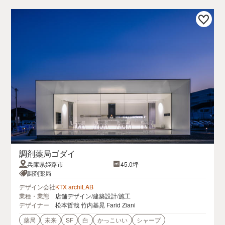
調剤薬局ゴダイ
兵庫県姫路市
45.0坪
調剤薬局
デザイン会社
KTX archiLAB
業種・業態
店舗デザイン/建築設計/施工
デザイナー
松本哲哉 竹内基晃 Farid Ziani
薬局
未来
SF
白
かっこいい
シャープ