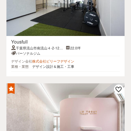
Yousfull
千葉県流山市南流山４-2-12ウ
22.0坪
エルズBM A号室
パーソナルジム
デザイン会社
株式会社ビリーフデザイン
業種・業態
デザイン設計＆施工・工事