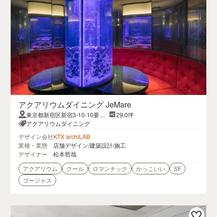
アクアリウムダイニング JeMare
東京都新宿区新宿3-10-10要会
29.0坪
館4F
アクアリウムダイニング
デザイン会社
KTX archiLAB
業種・業態
店舗デザイン/建築設計/施工
デザイナー
松本哲哉
アクアリウム
クール
ロマンチック
かっこいい
SF
ゴージャス