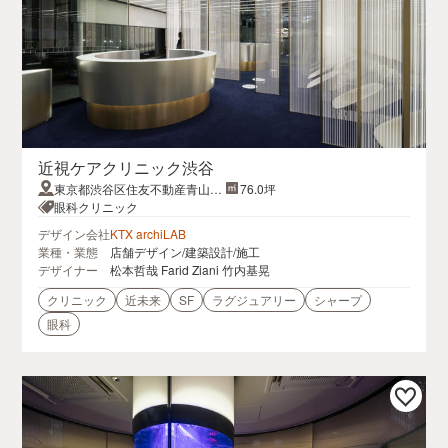
近視ケアクリニック渋谷
東京都渋谷区住友不動産青山通
76.0坪
りビル１階
眼科クリニック
デザイン会社
KTX archiLAB
業種・業態
店舗デザイン/建築設計/施工
デザイナー
松本哲哉 Farid Ziani 竹内基晃
クリニック
近未来
SF
ラグジュアリー
シャープ
眼科