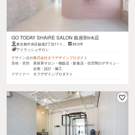
GO TODAY SHAiRE SALON 銀座Blink店
東京都中央区銀座2丁目11-15
39.0坪
SF銀座ビル 7階
アイラッシュサロン
デザイン会社
株式会社タフデザインプロダクト
業種・業態
美容系サロン・物販店・飲食店・住空間のデザイン・
企画・設計・施工
デザイナー
タフデザインプロダクト