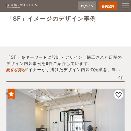
ログイン
会員登録
「SF」イメージのデザイン事例
「SF」をキーワードに設計・デザイン、施工された店舗の
デザイン内装事例を9件ご紹介しています。
プロのデザイナーが手掛けたデザイン内装の実績を、豊富
続きを見る
な写真とともにご確認いただけます。
9件
デザイン内装会社探しや費用感の把握など、「SF」の店舗
イメージを固めるヒントとしてぜひお役立てください。