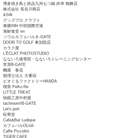
博多焼き鳥と絶品九州もつ鍋 絆串 鶴舞店
株式会社 長谷川商店
&Silk
グッズプロ クラフト
東横INN 中部国際空港
海鮮食堂 en
ソウルカフェバルＢ-GATE
DOOR TO GOLF 東別院店
カラク屋
L'ÉCLAT PHOTOSTUDIO
なないろ接骨院・なないろトレーニングセンター
常滑B-GATE
麵屋 春花
税理士法人 大番頭
ビオぐるファクトリーHANDA
喫茶 PeKo:Re
LITTLE TREAT
快眠工房中村屋
tachinomi!B-GATE
Let's port
松華堂
Cafe&Bar Ludique
カフェバルOLIoli
Caffe Piccolini
TIGER CAFE