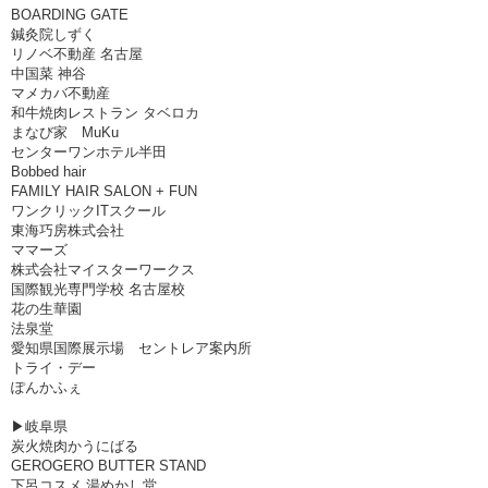
BOARDING GATE
鍼灸院しずく
リノベ不動産 名古屋
中国菜 神谷
マメカバ不動産
和牛焼肉レストラン タベロカ
まなび家 MuKu
センターワンホテル半田
Bobbed hair
FAMILY HAIR SALON + FUN
ワンクリックITスクール
東海巧房株式会社
ママーズ
株式会社マイスターワークス
国際観光専門学校 名古屋校
花の生華園
法泉堂
愛知県国際展示場 セントレア案内所
トライ・デー
ぽんかふぇ
▶岐阜県
炭火焼肉かうにばる
GEROGERO BUTTER STAND
下呂コスメ 湯めかし堂