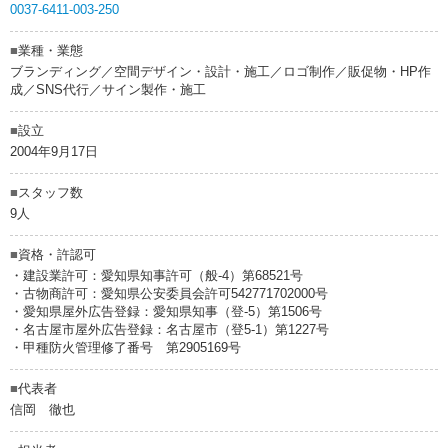
0037-6411-003-250
■
業種・業態
ブランディング／空間デザイン・設計・施工／ロゴ制作／販促物・HP作
成／SNS代行／サイン製作・施工
■
設立
2004年9月17日
■
スタッフ数
9人
■
資格・許認可
・建設業許可：愛知県知事許可（般-4）第68521号
・古物商許可：愛知県公安委員会許可542771702000号
・愛知県屋外広告登録：愛知県知事（登-5）第1506号
・名古屋市屋外広告登録：名古屋市（登5-1）第1227号
・甲種防火管理修了番号 第2905169号
■
代表者
信岡 徹也