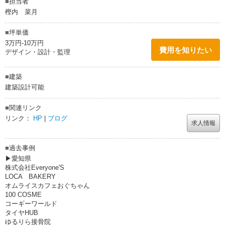
■
担当者
樫内 菜月
■
坪単価
3万円-10万円
費用を知りたい
デザイン・設計・監理
■
建築
建築設計可能
■
関連リンク
リンク：
HP
|
ブログ
求人情報
■
過去事例
▶愛知県
株式会社Everyone'S
LOCA BAKERY
オムライスカフェおぐちゃん
100 COSME
コーギーワールド
タイヤHUB
ゆるりら接骨院