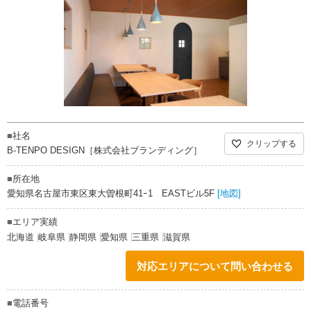
■
社名
クリップする
B-TENPO DESIGN［株式会社ブランディング］
■
所在地
愛知県名古屋市東区東大曽根町41ｰ1 EASTビル5F
[地図]
■
エリア実績
北海道
岐阜県
静岡県
愛知県
三重県
滋賀県
対応エリアについて問い合わせる
■
電話番号