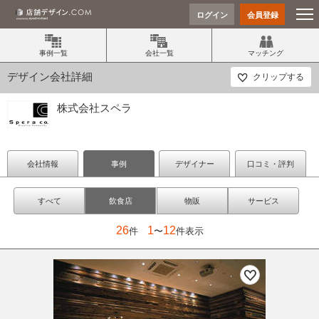
ログイン
会員登録
事例一覧
会社一覧
マッチング
デザイン会社詳細
クリップする
株式会社スペラ
会社情報
事例
デザイナー
口コミ・評判
すべて
飲食店
物販
サービス
26
1
12
件
〜
件表示