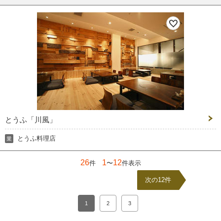
とうふ「川風」
とうふ料理店
業
26
1
12
件
〜
件表示
次の12件
1
2
3