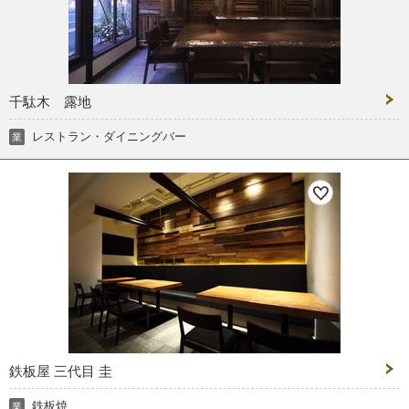
千駄木 露地
レストラン・ダイニングバー
業
鉄板屋 三代目 圭
鉄板焼
業