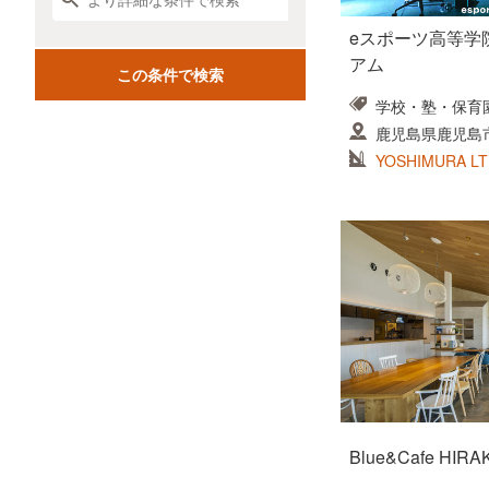
eスポーツ高等学
アム
学校・塾・保育
鹿児島県鹿児島市
ビル
YOSHIMURA LT
Blue&Cafe HIR