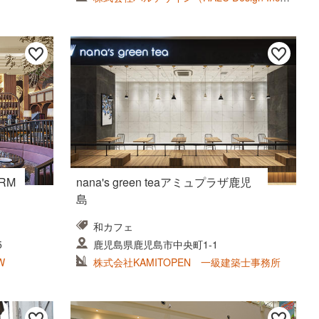
East Japan
ORM
nana's green teaアミュプラザ鹿児
島
和カフェ
5
鹿児島県鹿児島市中央町1-1
W
株式会社KAMITOPEN 一級建築士事務所