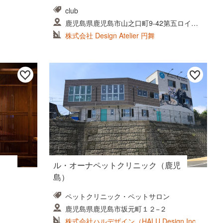
club
鹿児島県鹿児島市山之口町9-42第五ロイヤ
ルビル9 F
株式会社 Design Atelier 円舞
ル・オーナペットクリニック（鹿児
島）
ペットクリニック・ペットサロン
鹿児島県鹿児島市坂元町１２−２
株式会社ハルデザイン（HALU Design Inc.)