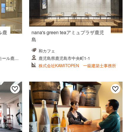
ール鹿
nana's green teaアミュプラザ鹿児
島
和カフェ
モール鹿児
鹿児島県鹿児島市中央町1-1
株式会社KAMITOPEN 一級建築士事務所