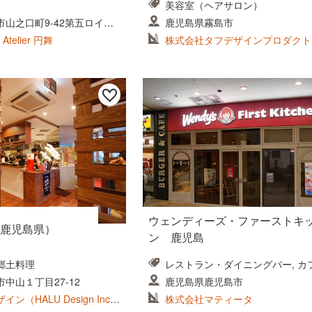
美容室（ヘアサロン）
山之口町9-42第五ロイヤ
鹿児島県霧島市
Atelier 円舞
株式会社タフデザインプロダクト
ウェンディーズ・ファーストキ
鹿児島県）
ン 鹿児島
郷土料理
レストラン・ダイニングバー, カ
屋・ケーキ屋
中山１丁目27-12
鹿児島県鹿児島市
（HALU Design Inc.)
株式会社マティータ