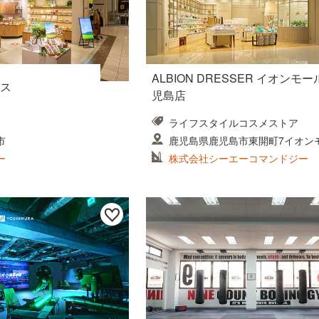
ALBION DRESSER イオンモ
ス
児島店
ライフスタイルコスメストア
市
鹿児島県鹿児島市東開町7イオン
島店1F
ー
株式会社シーエーコマンドジー