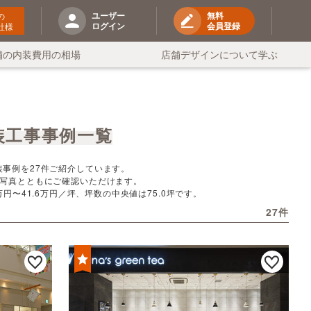
ユーザー
無料
の
ログイン
会員登録
社様
舗の内装費用の相場
店舗デザインについて学ぶ
装工事事例一覧
事例を27件ご紹介しています。
写真とともにご確認いただけます。
〜41.6万円／坪、坪数の中央値は75.0坪です。
27件