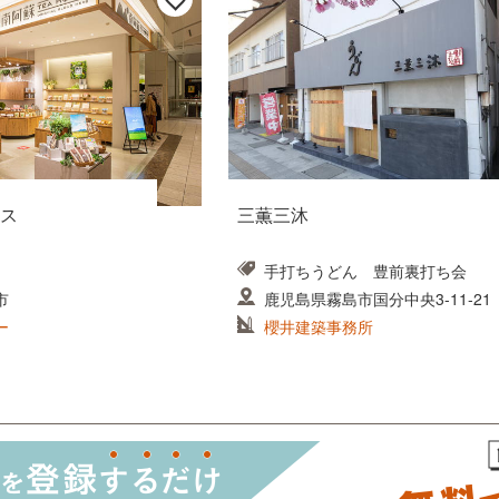
ス
三薫三沐
手打ちうどん 豊前裏打ち会
市
鹿児島県霧島市国分中央3-11-21
ー
櫻井建築事務所