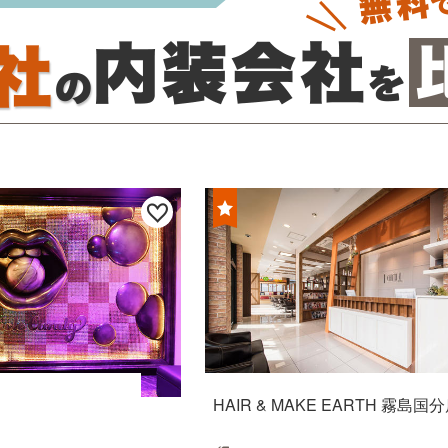
HAIR & MAKE EARTH 霧島国