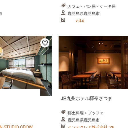
カフェ・パン屋・ケーキ屋
市
鹿児島県鹿児島市
v.d.o
JR九州ホテル驛亭さつま
郷土料理＋ブッフェ
鹿児島県鹿児島市
N STUDIO CROW
インテクレア株式会社 '26