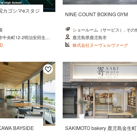
院カゴシマeスタジ
NINE COUNT BOXING GYM
園
ショールーム（サービス）, その
ス）
中央町12-2明治安田生命
鹿児島県鹿児島市
D.
株式会社ヌーヴェルヴァーグ
AKAWA BAYSIDE
SAKIMOTO bakery 鹿児島金生町