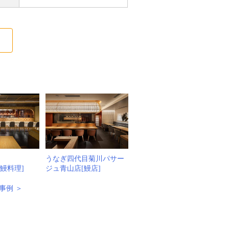
る
うなぎ四代目菊川パサー
[鰻料理]
ジュ青山店[鰻店]
事例 ＞