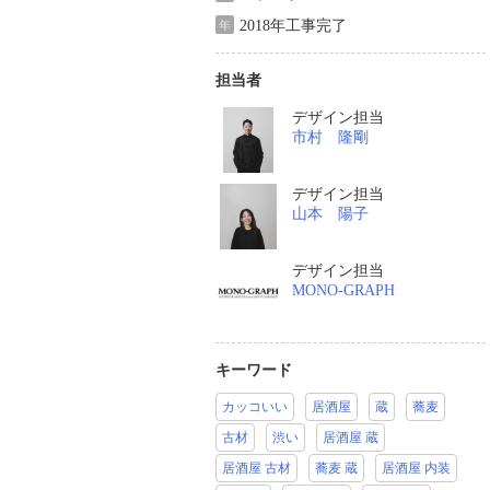
2018年工事完了
年
担当者
デザイン担当
市村 隆剛
デザイン担当
山本 陽子
デザイン担当
MONO-GRAPH
キーワード
カッコいい
居酒屋
蔵
蕎麦
古材
渋い
居酒屋 蔵
居酒屋 古材
蕎麦 蔵
居酒屋 内装