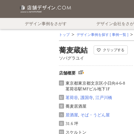
デザイン事例をさがす
デザイン会社をさが
トップ
デザイン事例を探す [ 事例一覧 ]
蕎麦蔵結
クリップする
ソバグラユイ
店舗概要
東京都東京都文京区小日向4-6-8
住
茗荷谷駅ＭFビル地下1F
茗荷谷
,
護国寺
,
江戸川橋
駅
蕎麦居酒屋
業
居酒屋
,
そば・うどん屋
カ
31.6 坪
面
スケルトン
特