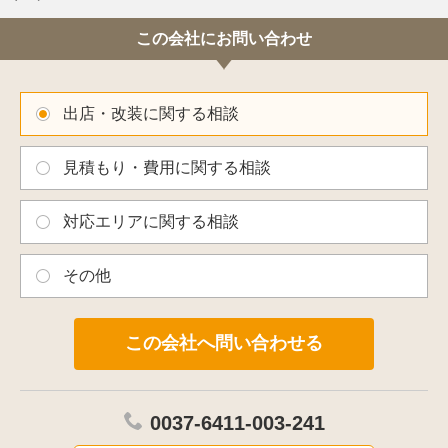
120キロの石を石材屋の親父がブーブー言いながら運んでくると、
77歳の特殊ドア加工を施す爺さんが愚痴ばかり言う。
この会社にお問い合わせ
照明設計屋は小姑の如く施工管理人に仕上が下手くそだと愚痴をこぼす
始末だ。
頭がおかしいオーナーは常に笑顔で担当デザイナーの意思を尊重してく
れた。
出店・改装に関する相談
令和3年12月24日のクリスマスEVEにオープン。
なるべく行かない方がいいと思う。 〈文責 合田吉裕〉
見積もり・費用に関する相談
対応エリアに関する相談
その他
0037-6411-003-241