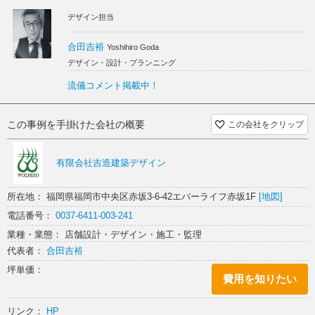
デザイン担当
最後に言っておくがなるべく来ない方がいいと思う。
合田吉裕
Yoshihiro Goda
デザイン・設計・プランニング
串料理を中心とした？
ふわふわーっとした業種であるが、
流儀コメント掲載中！
素晴らしい焼き加減の肉，魚，野菜。
『焼き加減への異常なこだわり』は
味わいの記憶を鮮明に残してくれる。
この事例を手掛けた会社の概要
この会社をクリップ
月並みだけど、まだその先を追求するらしい。
コース設定がメインだがアラカルトも準備。
シャンパン、ワイン、日本酒と、
有限会社吉造建築デザイン
入手の難しいドリンク設定も見逃せない！
と言っておこう。
所在地： 福岡県福岡市中央区赤坂3-6-42エバーライフ赤坂1F
[地図]
電話番号：
0037-6411-003-241
業種・業態： 店舗設計・デザイン・施工・監理
古い蔵戸や建具。
41歳の家具製作屋が訳のわからない造形物を創り
代表者：
合田吉裕
京都伝統工芸士が表現する雨傘照明。
坪単価：
重飲食特有の『煙対策』を解消させる特殊ダクト。
費用を知りたい
タトゥーだらけの人物が持ってきたレコードプレーヤー。
アガチスの無垢板天板。
リンク：
HP
10段書道家がロゴを起こし