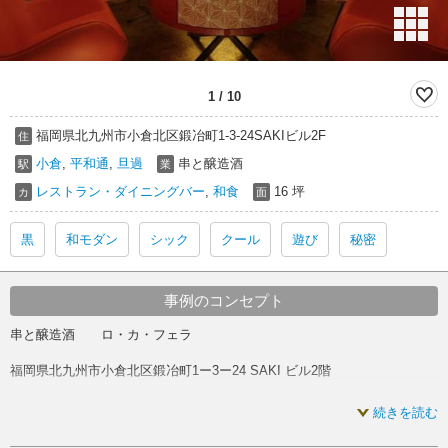
1
/
10
福岡県北九州市小倉北区鍛冶町1-3-24SAKIビル2F
住
小倉
,
平和通
,
旦過
串と醸造酒
駅
業
レストラン・ダイニングバー
,
和食
16 坪
カ
面
黒
和モダン
シック
クール
遊び
秘密
事例のコンセプト
串と醸造酒 ロ・カ・フェラ
福岡県北九州市小倉北区鍛冶町1ー3ー24 SAKI ビル2階
はじめに言っておくがこの店には『秘密』がある。
続きを読む
次に言っておくが、この店は『黒い店』である。