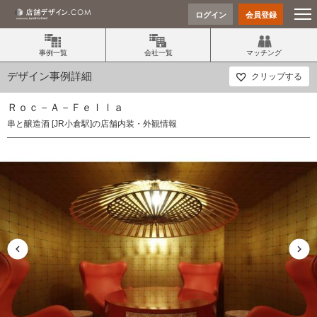
ログイン
会員登録
事例一覧
会社一覧
マッチング
デザイン事例詳細
クリップする
Ｒｏｃ－Ａ－Ｆｅｌｌａ
串と醸造酒 [JR小倉駅]の店舗内装・外観情報