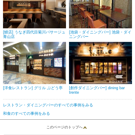
[鰻店] うなぎ四代目菊川パサージュ
[池袋・ダイニングバー] 池袋・ダイ
青山店
ニングバー
[洋食レストラン] グリル ぶどう亭
[創作ダイニングバー] dining bar
trente
レストラン・ダイニングバーのすべての事例をみる
和食のすべての事例をみる
このページのトップへ