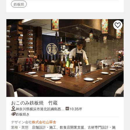
鉄板焼
おこのみ鉄板焼 竹蔵
神奈川県横浜市港北区綱島西1-
10.35坪
2-5
鉄板焼き
デザイン会社
株式会社山翠舎
業種・業態
店舗設計・施工、飲食店開業支援、古材専門設計・施