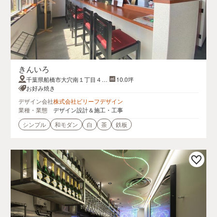
きんいろ
千葉県船橋市大穴南１丁目４０
10.0坪
−１２
お好み焼き
デザイン会社
株式会社ビリーフデザイン
業種・業態
デザイン設計＆施工・工事
シンプル
和モダン
白
茶
鉄板