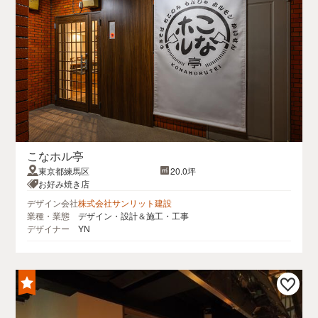
こなホル亭
東京都練馬区
20.0坪
お好み焼き店
デザイン会社
株式会社サンリット建設
業種・業態
デザイン・設計＆施工・工事
デザイナー
YN