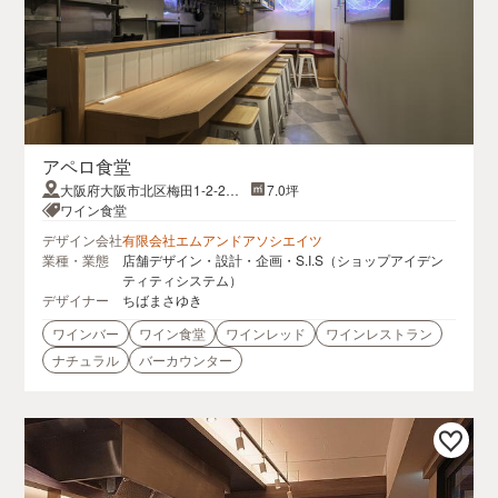
アペロ食堂
大阪府大阪市北区梅田1-2-2大
7.0坪
阪駅前第二ビル
ワイン食堂
デザイン会社
有限会社エムアンドアソシエイツ
業種・業態
店舗デザイン・設計・企画・S.I.S（ショップアイデン
ティティシステム）
デザイナー
ちばまさゆき
ワインバー
ワイン食堂
ワインレッド
ワインレストラン
ナチュラル
バーカウンター