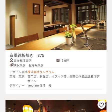
京風鉄板焼き 875
東京都江東区
17.0坪
鉄板焼き お好み焼き
デザイン会社
株式会社タングラム
業種・業態
専門店、飲食店、オフィス等、空間の内装設計及びデ
ザイン
デザイナー
tangram 寺澤 知