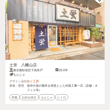
土蛍 八幡山店
東京都杉並区下高井戸
25.0坪
もんじゃ
デザイン会社
紡ぐ工房
業種・業態
造作什器の製作を得意とした内装工事一式（店舗・オ
フィス等）
和風
お好み焼き
もんじゃ
レトロ