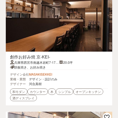
創作お好み焼 京‐KEI‐
兵庫県西宮市南越木岩町7-17 2
20.0坪
F
鉄板焼き、お好み焼き
デザイン会社
MASAKISEKKEI
業種・業態
デザイン・設計のみ
デザイナー
河合真樹
和モダン
カウンター
木
シンプル
オープンキッチン
酒ディスプレイ