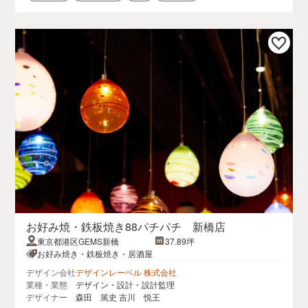
お好み焼・鉄板焼き88パチパチ 新橋店
東京都港区GEMS新橋
37.89坪
お好み焼き・鉄板焼き・居酒屋
デザイン会社
デザインレーベル 株式会社
業種・業態
デザイン・設計・設計監理
デザイナー
森田 篤史 吉川 悦王