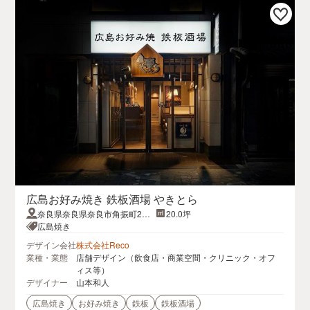
広島お好み焼き 鉄板酒場 やきとら
奈良県奈良県奈良市角振町23
20.0坪
中室ビル 1F
広島焼き
デザイン会社
株式会社Reco
業種・業態
店舗デザイン（飲食店・商業空間・クリニック・オフ
ィス等）
デザイナー
山本和人
広島焼き
お好み焼き
鉄板
鉄板酒場