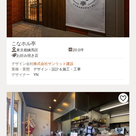
こなホル亭
東京都練馬区
20.0坪
お好み焼き店
デザイン会社
株式会社サンリット建設
業種・業態
デザイン・設計＆施工・工事
デザイナー
YN