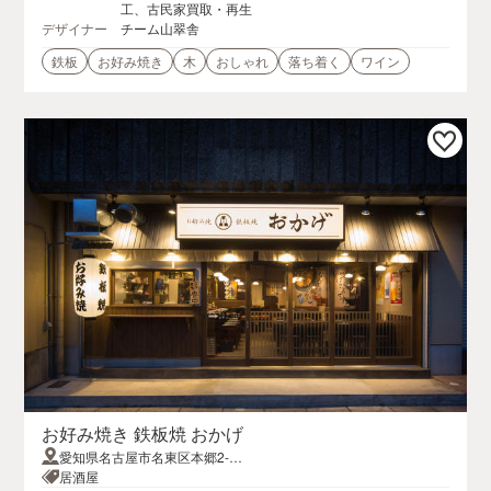
工、古民家買取・再生
デザイナー
チーム山翠舎
鉄板
お好み焼き
木
おしゃれ
落ち着く
ワイン
お好み焼き 鉄板焼 おかげ
愛知県名古屋市名東区本郷2-22
6西里ビル 1F
居酒屋