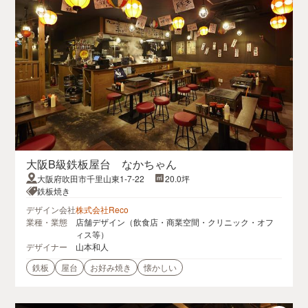
大阪B級鉄板屋台 なかちゃん
大阪府吹田市千里山東1-7-22
20.0坪
鉄板焼き
デザイン会社
株式会社Reco
業種・業態
店舗デザイン（飲食店・商業空間・クリニック・オフ
ィス等）
デザイナー
山本和人
鉄板
屋台
お好み焼き
懐かしい