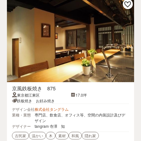
京風鉄板焼き 875
東京都江東区
17.0坪
鉄板焼き お好み焼き
デザイン会社
株式会社タングラム
業種・業態
専門店、飲食店、オフィス等、空間の内装設計及びデ
ザイン
デザイナー
tangram 寺澤 知
古民家
温かい
木
素材
和風
隠れ家