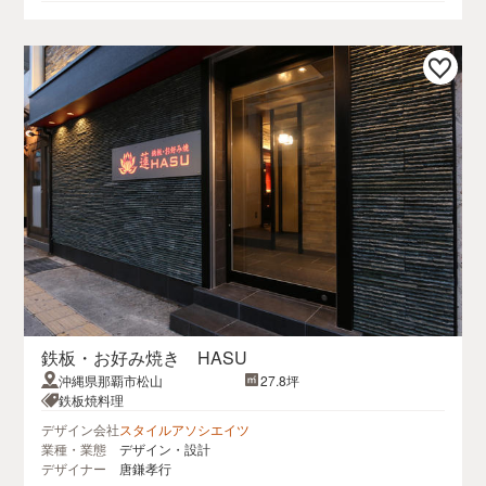
鉄板・お好み焼き HASU
沖縄県那覇市松山
27.8坪
鉄板焼料理
デザイン会社
スタイルアソシエイツ
業種・業態
デザイン・設計
デザイナー
唐鎌孝行