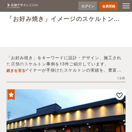
ログイン
会員登録
「お好み焼き」イメージのスケルトン事例
「お好み焼き」をキーワードに設計・デザイン、施工され
た店舗のスケルトン事例を13件ご紹介しています。
プロのデザイナーが手掛けたスケルトンの実績を、豊富な
続きを見る
写真とともにご確認いただけます。
13件
デザイン内装会社探しや費用感の把握など、「お好み焼
き」の店舗イメージを固めるヒントとしてぜひお役立てく
ださい。