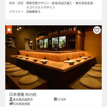
業種・業態
商業空間デザイン・飲食店設計施工・ 舞台美術造形・
ロゴイラストデザイン
デザイナー
高橋椰真斗
日本酒庵 吟の杜
東京都武蔵野市
17.0坪
日本酒居酒屋