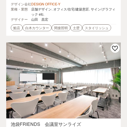
デザイン会社
DESIGN OFFICE-Y
業種・業態
店舗デザイン. オフィス/住宅/建築意匠. サイン/グラフィ
ック etc.
デザイナー
山田 昌宏
鮨店
白木カウンター
間接照明
土壁
スタイリッシュ
池袋FRIENDS 会議室サンライズ