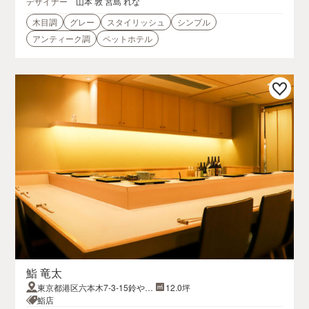
デザイナー
山本 敦 宮島 れな
木目調
グレー
スタイリッシュ
シンプル
アンティーク調
ペットホテル
鮨 竜太
東京都港区六本木7-3-15鈴や第
12.0坪
二ビル B1F
鮨店