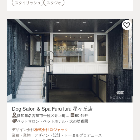
スタイリッシュ
スタジオ
Dog Salon & Spa Furu furu 星ヶ丘店
愛知県名古屋市千種区井上町1
60.49坪
0一斗ビル
ペットサロン・ペットホテル・犬の幼稚園
デザイン会社
株式会社ロジャック
業種・業態
デザイン・設計・トータルプロデュース