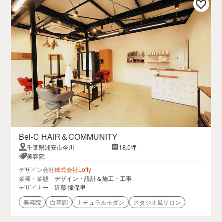
Bei-C HAIR＆COMMUNITY
千葉県浦安市今川
18.0坪
美容院
デザイン会社
株式会社Lofty
業種・業態
デザイン・設計＆施工・工事
デザイナー
近藤 憧保里
美容院
白基調
ナチュラルモダン
スタジオ風サロン