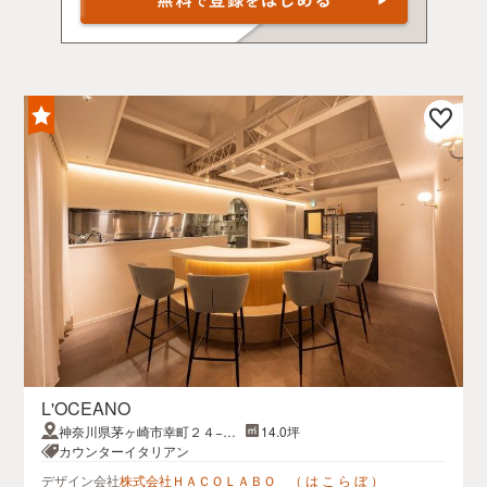
L'OCEANO
神奈川県茅ヶ崎市幸町２４−１
14.0坪
１ サザンコート9 2F
カウンターイタリアン
デザイン会社
株式会社ＨＡＣＯＬＡＢＯ （ は こ ら ぼ ）