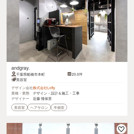
andgray.
千葉県船橋市本町
20.0坪
美容室
デザイン会社
株式会社Lofty
業種・業態
デザイン・設計＆施工・工事
デザイナー
近藤 憧保里
美容室
ヘアサロン
半個室