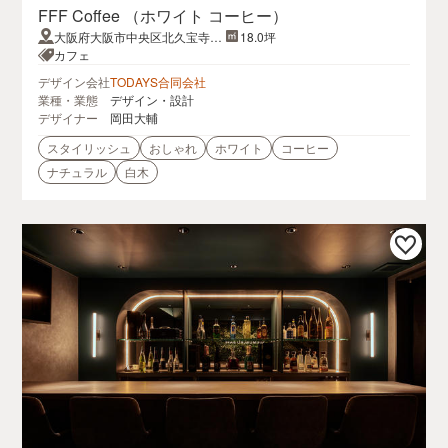
FFF Coffee （ホワイト コーヒー）
大阪府大阪市中央区北久宝寺町
18.0坪
1-9-6 ネオフィス堺筋本町 101
カフェ
デザイン会社
TODAYS合同会社
業種・業態
デザイン・設計
デザイナー
岡田大輔
スタイリッシュ
おしゃれ
ホワイト
コーヒー
ナチュラル
白木