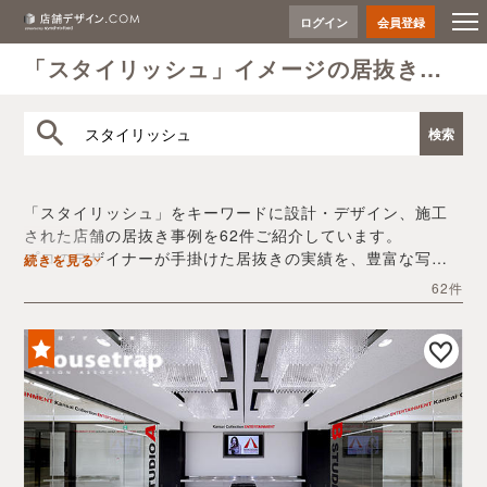
ログイン
会員登録
「スタイリッシュ」イメージの居抜き事例
「スタイリッシュ」をキーワードに設計・デザイン、施工
された店舗の居抜き事例を62件ご紹介しています。
プロのデザイナーが手掛けた居抜きの実績を、豊富な写真
続きを見る
とともにご確認いただけます。
62件
デザイン内装会社探しや費用感の把握など、「スタイリッ
シュ」の店舗イメージを固めるヒントとしてぜひお役立て
ください。