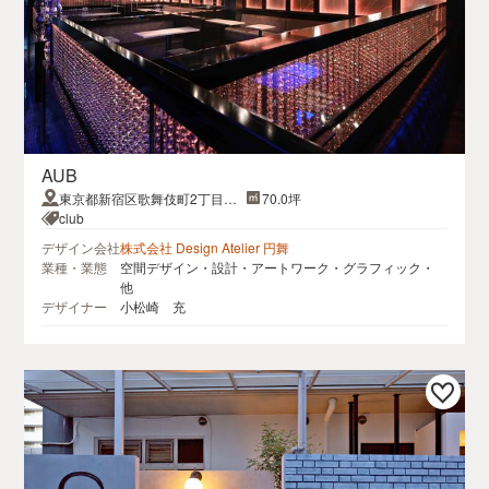
AUB
東京都新宿区歌舞伎町2丁目27-
70.0坪
11三経27ビル4F
club
デザイン会社
株式会社 Design Atelier 円舞
業種・業態
空間デザイン・設計・アートワーク・グラフィック・
他
デザイナー
小松崎 充