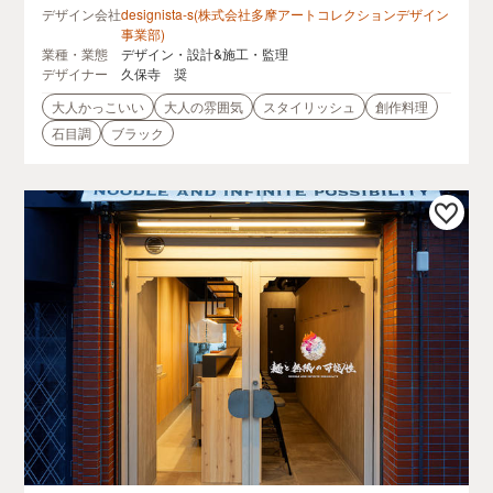
デザイン会社
designista-s(株式会社多摩アートコレクションデザイン
事業部)
業種・業態
デザイン・設計&施工・監理
デザイナー
久保寺 奨
大人かっこいい
大人の雰囲気
スタイリッシュ
創作料理
石目調
ブラック