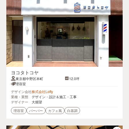
ヨコタトコヤ
東京都中野区本町
12.0坪
理容室
デザイン会社
株式会社Lofty
業種・業態
デザイン・設計＆施工・工事
デザイナー
大畑望
理容室
バーバー
カフェ風
白基調