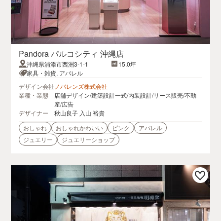
Pandora パルコシティ 沖縄店
沖縄県浦添市西洲3-1-1
15.0坪
家具・雑貨, アパレル
デザイン会社
ノバレンズ株式会社
業種・業態
店舗デザイン/建築設計一式/内装設計/リース販売/不動
産/広告
デザイナー
秋山良子 入山 裕貴
おしゃれ
おしゃれかわいい
ピンク
アパレル
ジュエリー
ジュエリーショップ