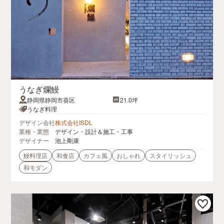
うなぎ爛鰻
静岡県静岡市葵区
21.0坪
うなぎ料理
デザイン会社
株式会社ISDL
業種・業態
デザイン・設計＆施工・工事
デザイナー
池上剛康
鰻料理店
和食店
カフェ風
おしゃれ
スタイリッシュ
和モダン