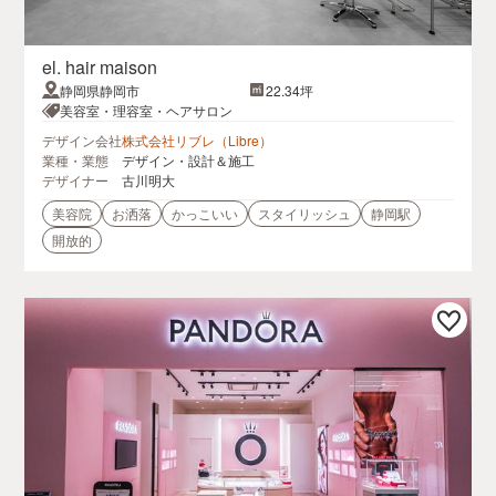
el. hair maison
静岡県静岡市
22.34坪
美容室・理容室・ヘアサロン
デザイン会社
株式会社リブレ（Libre）
業種・業態
デザイン・設計＆施工
デザイナー
古川明大
美容院
お洒落
かっこいい
スタイリッシュ
静岡駅
開放的