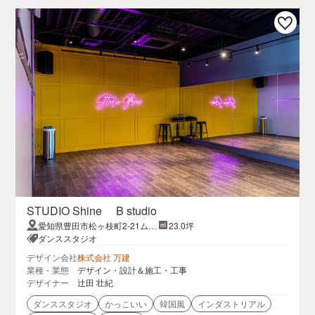
STUDIO Shine B studio
愛知県豊田市松ヶ枝町2-21ムー
23.0坪
ブビル2F
ダンススタジオ
デザイン会社
株式会社 万建
業種・業態
デザイン・設計＆施工・工事
デザイナー
辻田 壮紀
ダンススタジオ
かっこいい
韓国風
インダストリアル