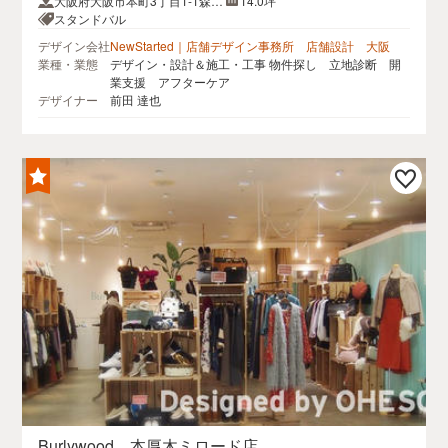
大阪府大阪市本町3丁目1-1森脇
14.0坪
ビル
スタンドバル
デザイン会社
NewStarted｜店舗デザイン事務所 店舗設計 大阪
業種・業態
デザイン・設計＆施工・工事 物件探し 立地診断 開
業支援 アフターケア
デザイナー
前田 達也
Burlywood 本厚木ミロード店