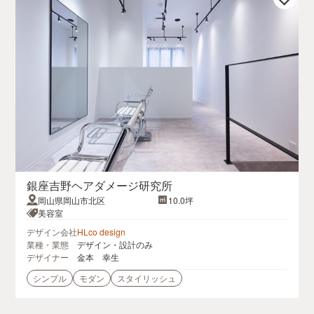
銀座吉野ヘアダメージ研究所
岡山県岡山市北区
10.0坪
美容室
デザイン会社
HLco design
業種・業態
デザイン・設計のみ
デザイナー
金本 幸生
シンプル
モダン
スタイリッシュ