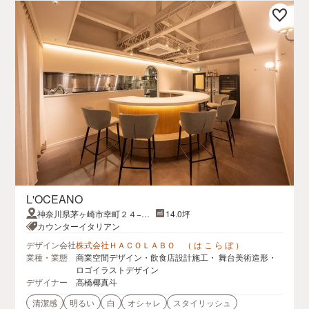
L'OCEANO
神奈川県茅ヶ崎市幸町２４−１
14.0坪
１ サザンコート9 2F
カウンターイタリアン
デザイン会社
株式会社ＨＡＣＯＬＡＢＯ （ は こ ら ぼ ）
業種・業態
商業空間デザイン・飲食店設計施工・ 舞台美術造形・
ロゴイラストデザイン
デザイナー
高橋椰真斗
清潔感
明るい
白
オシャレ
スタイリッシュ