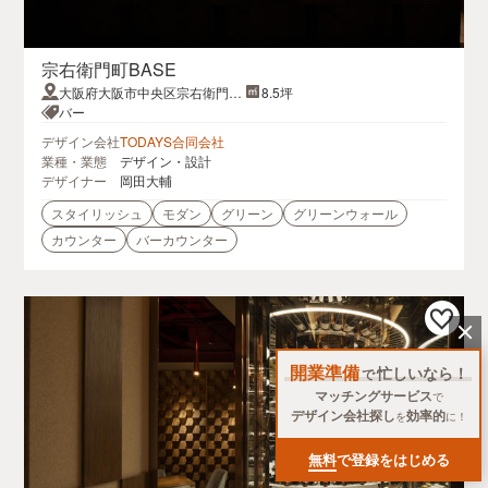
宗右衛門町BASE
大阪府大阪市中央区宗右衛門町
8.5坪
4-5NBクリスタルタワー
バー
デザイン会社
TODAYS合同会社
業種・業態
デザイン・設計
デザイナー
岡田大輔
スタイリッシュ
モダン
グリーン
グリーンウォール
カウンター
バーカウンター
開業準備
忙しいなら！
で
マッチングサービス
で
デザイン会社探し
効率的
を
に！
無料
で登録をはじめる