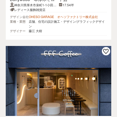
神奈川県厚木市泉町1-1小田急
17.54坪
本厚木ミロードII 4階
レディース服飾雑貨店
デザイン会社
OHESO GARAGE オヘソファクトリー株式会社
業種・業態
店舗、住宅の設計施工・デザイン/グラフィックデザイ
ン
デザイナー
藤江 大樹