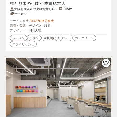
麵と無限の可能性 本町総本店
大阪府大阪市中央区博労町4-7-
6.05坪
1ノバカネイチ本町御堂
ラーメン
デザイン会社
TODAYS合同会社
業種・業態
デザイン・設計
デザイナー
岡田大輔
ラーメン
モダン
間接照明
グレー
コンクリート
スタイリッシュ