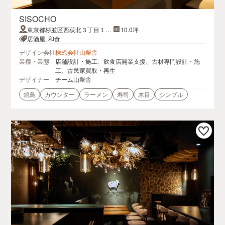
SISOCHO
東京都杉並区西荻北３丁目１４
10.0坪
−４ 本橋ビル １Ｆ
居酒屋, 和食
デザイン会社
株式会社山翠舎
業種・業態
店舗設計・施工、飲食店開業支援、古材専門設計・施
工、古民家買取・再生
デザイナー
チーム山翠舎
焼鳥
カウンター
ラーメン
寿司
木目
シンプル