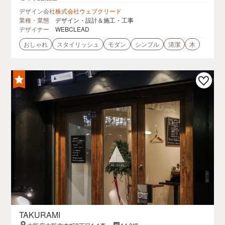
デザイン会社
株式会社ウェブクリード
業種・業態
デザイン・設計＆施工・工事
デザイナー
WEBCLEAD
おしゃれ
スタイリッシュ
モダン
シンプル
清潔
木
TAKURAMI