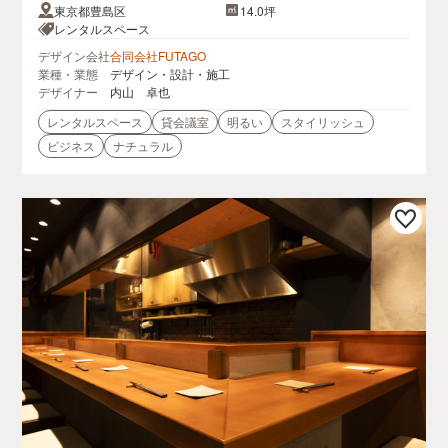
東京都豊島区
14.0坪
レンタルスペース
デザイン会社
合同会社FUTAGO
業種・業態
デザイン・設計・施工
デザイナー
内山 卓也
レンタルスペース
貸会議室
明るい
スタイリッシュ
ビジネス
ナチュラル