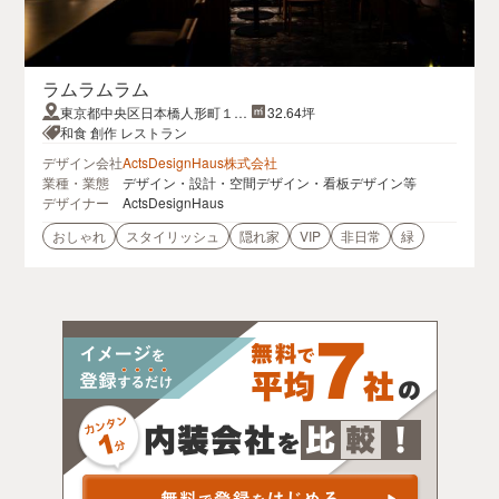
ラムラムラム
東京都中央区日本橋人形町１丁
32.64坪
目５−１２萬武ビルディング 地
和食 創作 レストラン
下１階
デザイン会社
ActsDesignHaus株式会社
業種・業態
デザイン・設計・空間デザイン・看板デザイン等
デザイナー
ActsDesignHaus
おしゃれ
スタイリッシュ
隠れ家
VIP
非日常
緑