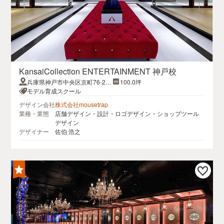
KansaiCollection ENTERTAINMENT 神戸校
兵庫県神戸市中央区京町76-2明
100.0坪
海三宮第2ビル 7F
モデル育成スクール
デザイン会社
株式会社mousetrap
業種・業態
店舗デザイン・設計・ロゴデザイン・ショップツール
デザイン
デザイナー
佐伯 浩之