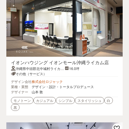
イオンハウジング イオンモール沖縄ライカム店
沖縄県中頭郡北中城村ライカム
16.0坪
1番地 3F 3061区画
その他（サービス）
デザイン会社
株式会社ロジャック
業種・業態
デザイン・設計・トータルプロデュース
デザイナー
山本 敦
モノトーン
カジュアル
シンプル
スタイリッシュ
白
黒