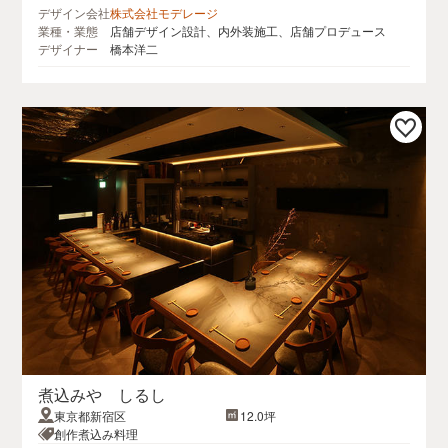
デザイン会社
株式会社モデレージ
業種・業態
店舗デザイン設計、内外装施工、店舗プロデュース
デザイナー
橋本洋二
煮込みや しるし
東京都新宿区
12.0坪
創作煮込み料理