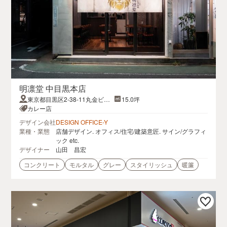
明凛堂 中目黒本店
東京都目黒区2-38-11丸金ビル
15.0坪
1F
カレー店
デザイン会社
DESIGN OFFICE-Y
業種・業態
店舗デザイン. オフィス/住宅/建築意匠. サイン/グラフィ
ック etc.
デザイナー
山田 昌宏
コンクリート
モルタル
グレー
スタイリッシュ
暖簾