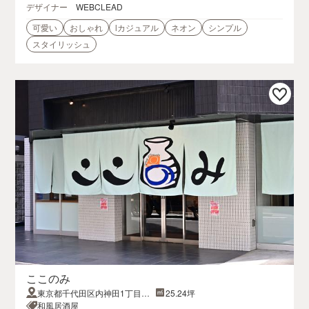
デザイナー
WEBCLEAD
可愛い
おしゃれ
lカジュアル
ネオン
シンプル
スタイリッシュ
ここのみ
東京都千代田区内神田1丁目15
25.24坪
−7いちご大手町ノースビル 1階
和風居酒屋