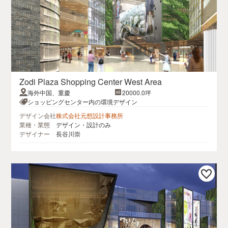
Zodi Plaza Shopping Center West Area
海外中国、重慶
20000.0坪
ショッピングセンター内の環境デザイン
デザイン会社
株式会社元想設計事務所
業種・業態
デザイン・設計のみ
デザイナー
長谷川崇