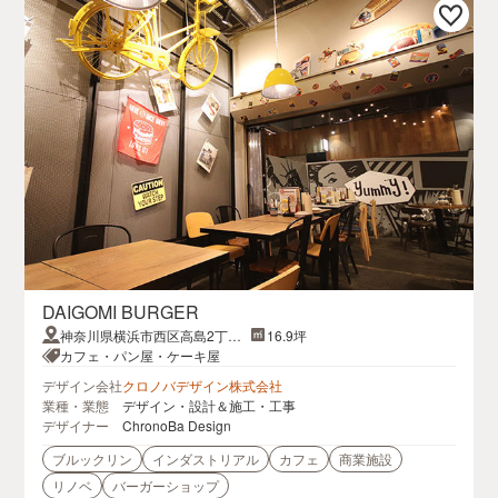
DAIGOMI BURGER
神奈川県横浜市西区高島2丁目
16.9坪
14−9 アソビル1階
カフェ・パン屋・ケーキ屋
デザイン会社
クロノバデザイン株式会社
業種・業態
デザイン・設計＆施工・工事
デザイナー
ChronoBa Design
ブルックリン
インダストリアル
カフェ
商業施設
リノベ
バーガーショップ