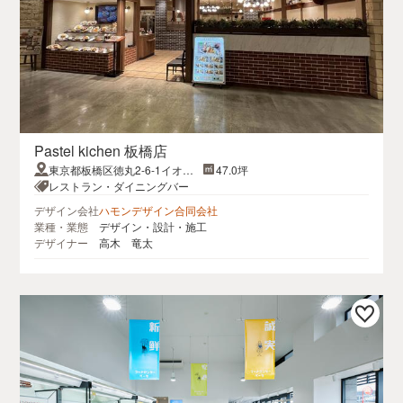
Pastel kichen 板橋店
東京都板橋区徳丸2-6-1イオン
47.0坪
板橋ショッピングセンター5F
レストラン・ダイニングバー
デザイン会社
ハモンデザイン合同会社
業種・業態
デザイン・設計・施工
デザイナー
高木 竜太