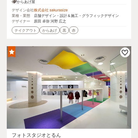
からあげ屋
デザイン会社
株式会社 sakurasize
業種・業態
店舗デザイン・設計＆施工・グラフィックデザイン
デザイナー
原田 卓弥 河野 広之
テイクアウト
からあげ
黒
赤
フォトスタジオとるん