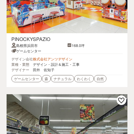
PINOCKYSPAZIO
島根県浜田市
168.0坪
ゲームセンター
デザイン会社
株式会社アンツデザイン
業種・業態
デザイン・設計＆施工・工事
デザイナー
田外 佐知子
ゲームセンター
森
ナチュラル
わくわく
自然