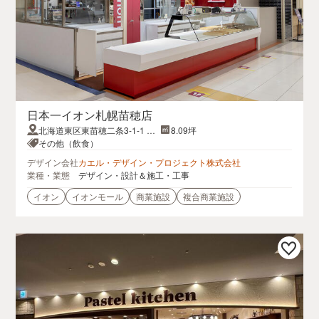
日本一イオン札幌苗穂店
北海道東区東苗穂二条3-1-1 イ
8.09坪
オン札幌苗穂ショッピングセン
その他（飲食）
ター店1F
デザイン会社
カエル・デザイン・プロジェクト株式会社
業種・業態
デザイン・設計＆施工・工事
イオン
イオンモール
商業施設
複合商業施設