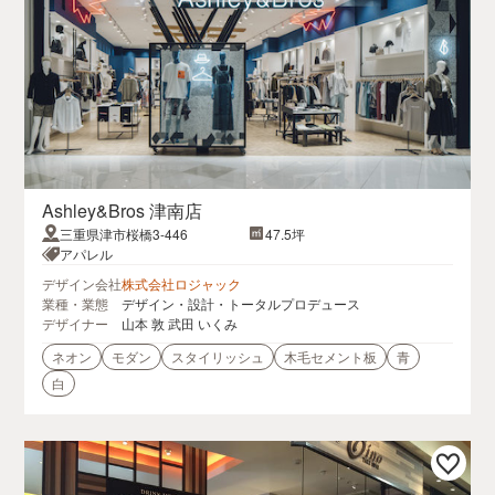
Ashley&Bros 津南店
三重県津市桜橋3-446
47.5坪
アパレル
デザイン会社
株式会社ロジャック
業種・業態
デザイン・設計・トータルプロデュース
デザイナー
山本 敦 武田 いくみ
ネオン
モダン
スタイリッシュ
木毛セメント板
青
白