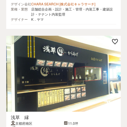
デザイン会社
CHARA SEARCH [株式会社キャラサーチ]
業種・業態
店舗総合企画・設計・施工・管理・内装工事・建築設
計・テナント内装監理
デザイナー
K．ヤマ
浅草 縁
京都府南区
11.0坪