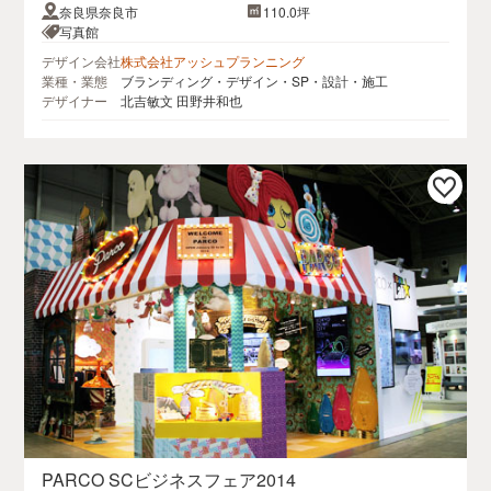
奈良県奈良市
110.0坪
写真館
デザイン会社
株式会社アッシュプランニング
業種・業態
ブランディング・デザイン・SP・設計・施工
デザイナー
北吉敏文 田野井和也
PARCO SCビジネスフェア2014