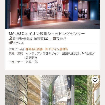
MALE&Co. イオン綾川ショッピングセンター
香川県綾歌郡綾川町萱原822番
79.84坪
地1
アパレル
デザイン会社
株式会社西脇一郎デザイン事務所
業種・業態
インテリア／店舗デザイン，建築意匠設計，MD企画／
業態開発
デザイナー
西脇 一郎