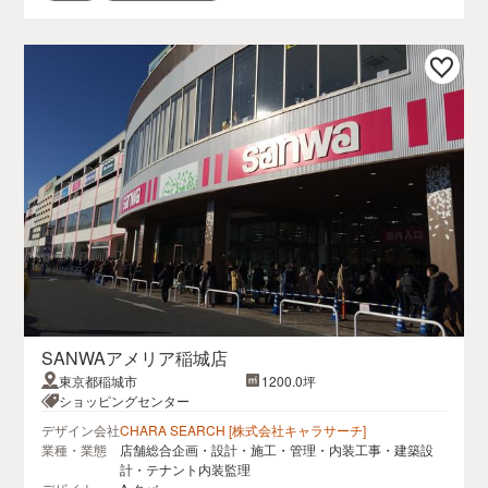
SANWAアメリア稲城店
東京都稲城市
1200.0坪
ショッピングセンター
デザイン会社
CHARA SEARCH [株式会社キャラサーチ]
業種・業態
店舗総合企画・設計・施工・管理・内装工事・建築設
計・テナント内装監理