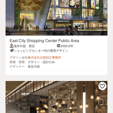
East City Shopping Center Public Area
海外中国、西安
2000.0坪
ショッピングセンター内の環境デザイン
デザイン会社
株式会社元想設計事務所
業種・業態
デザイン・設計のみ
デザイナー
長谷川崇