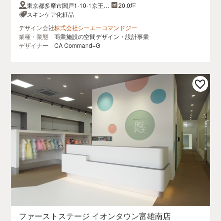
東京都多摩市関戸1-10-1京王聖
20.0坪
蹟桜ヶ丘ショッピングセンター
スキンケア化粧品
デザイン会社
株式会社シーエーコマンドジー
業種・業態
商業施設の空間デザイン・設計事業
デザイナー
CA Command+G
ファーストステージ イオンタウン富雄南店