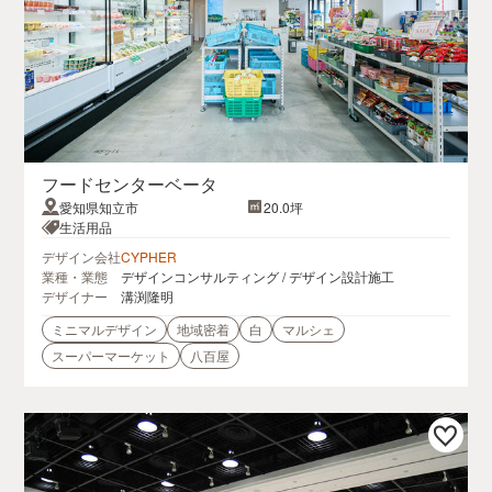
フードセンターベータ
愛知県知立市
20.0坪
生活用品
デザイン会社
CYPHER
業種・業態
デザインコンサルティング / デザイン設計施工
デザイナー
溝渕隆明
ミニマルデザイン
地域密着
白
マルシェ
スーパーマーケット
八百屋