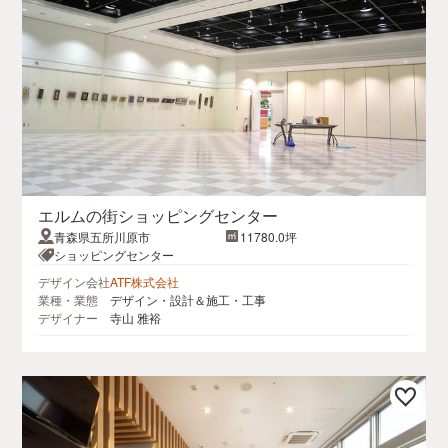
エルムの街ショッピングセンター
青森県五所川原市
11780.0坪
ショッピングセンター
デザイン会社
ATF株式会社
業種・業態
デザイン・設計＆施工・工事
デザイナー
寺山 雅裕