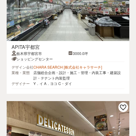
APITA宇都宮
栃木県宇都宮市
3000.0坪
ショッピングセンター
デザイン会社
CHARA SEARCH [株式会社キャラサーチ]
業種・業態
店舗総合企画・設計・施工・管理・内装工事・建築設
計・テナント内装監理
デザイナー
Y．イ A．ヨコ C・ダイ