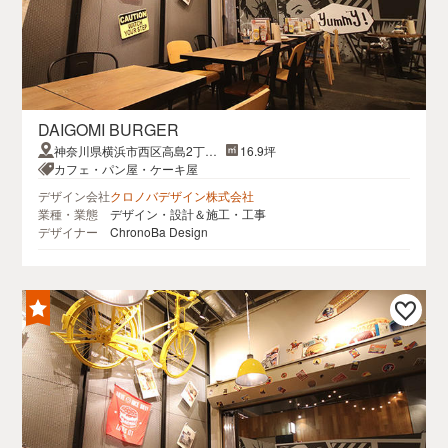
DAIGOMI BURGER
神奈川県横浜市西区高島2丁目
16.9坪
14−9 アソビル1階
カフェ・パン屋・ケーキ屋
デザイン会社
クロノバデザイン株式会社
業種・業態
デザイン・設計＆施工・工事
デザイナー
ChronoBa Design