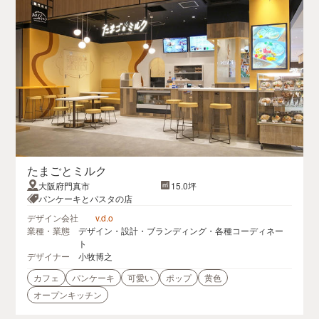
たまごとミルク
大阪府門真市
15.0坪
パンケーキとパスタの店
デザイン会社
v.d.o
業種・業態
デザイン・設計・ブランディング・各種コーディネー
ト
デザイナー
小牧博之
カフェ
パンケーキ
可愛い
ポップ
黄色
オープンキッチン