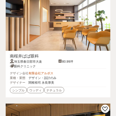
南桜井ばば眼科
埼玉県春日部市大衾
80.99坪
眼科クリニック
デザイン会社
有限会社アルボス
業種・業態
デザイン・設計のみ
デザイナー
関根裕司 永長厚美
シンプル
ウッディ
ナチュラル