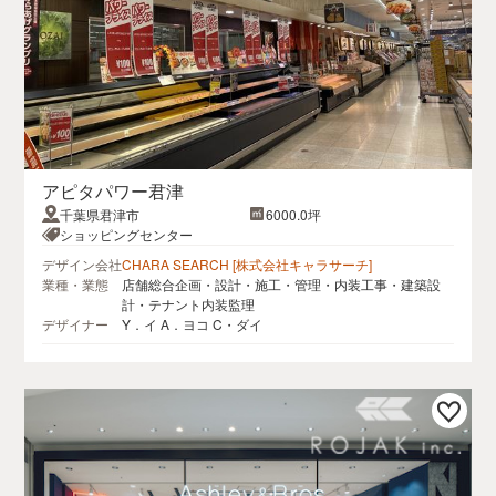
アピタパワー君津
千葉県君津市
6000.0坪
ショッピングセンター
デザイン会社
CHARA SEARCH [株式会社キャラサーチ]
業種・業態
店舗総合企画・設計・施工・管理・内装工事・建築設
計・テナント内装監理
デザイナー
Y．イ A．ヨコ C・ダイ