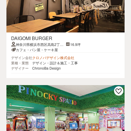
DAIGOMI BURGER
神奈川県横浜市西区高島2丁目
16.9坪
14−9 アソビル1階
カフェ・パン屋・ケーキ屋
デザイン会社
クロノバデザイン株式会社
業種・業態
デザイン・設計＆施工・工事
デザイナー
ChronoBa Design