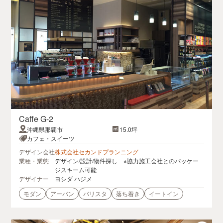
Caffe G-2
沖縄県那覇市
15.0坪
カフェ・スイーツ
デザイン会社
株式会社セカンドプランニング
業種・業態
デザイン/設計/物件探し ※協力施工会社とのパッケー
ジスキーム可能
デザイナー
ヨシダ ハジメ
モダン
アーバン
バリスタ
落ち着き
イートイン