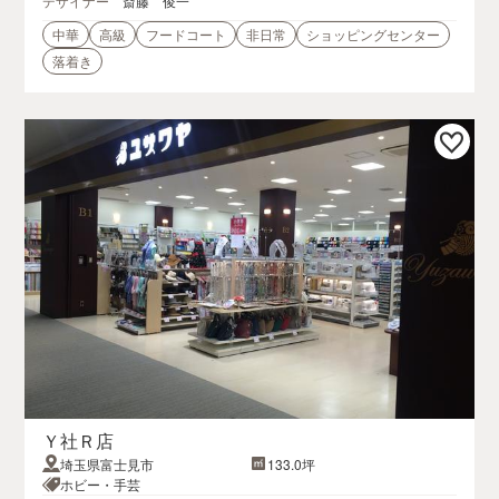
デザイナー
斎藤 俊一
中華
高級
フードコート
非日常
ショッピングセンター
落着き
Ｙ社Ｒ店
埼玉県富士見市
133.0坪
ホビー・手芸