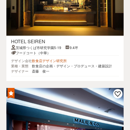
HOTEL SEIREN
茨城県つくば市研究学園5-19
9.4坪
フードコート（中華）
デザイン会社
飲食店デザイン研究所
業種・業態
飲食店の企画・デザイン・プロデュース・建築設計
デザイナー
斎藤 俊一