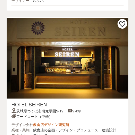
デザイナー
A.タバ
HOTEL SEIREN
茨城県つくば市研究学園5-19
9.4坪
フードコート（中華）
デザイン会社
飲食店デザイン研究所
業種・業態
飲食店の企画・デザイン・プロデュース・建築設計