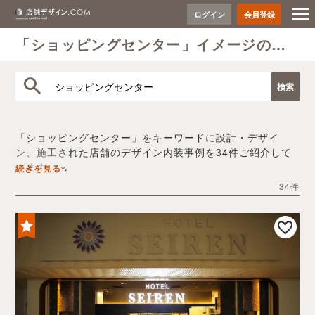
ログイン
会員登録
「ショッピングセンター」イメージのデザイン事例
「ショッピングセンター」をキーワードに設計・デザイ
ン、施工された店舗のデザイン内装事例を34件ご紹介して
います。
続きを見る
プロのデザイナーが手掛けたデザイン内装の実績を、豊富
34件
な写真とともにご確認いただけます。
デザイン内装会社探しや費用感の把握など、「ショッピン
グセンター」の店舗イメージを固めるヒントとしてぜひお
役立てください。