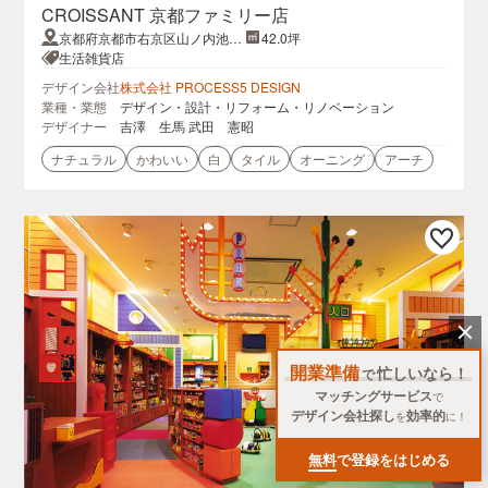
CROISSANT 京都ファミリー店
京都府京都市右京区山ノ内池尻
42.0坪
町１−１−２階
生活雑貨店
デザイン会社
株式会社 PROCESS5 DESIGN
業種・業態
デザイン・設計・リフォーム・リノベーション
デザイナー
吉澤 生馬 武田 憲昭
ナチュラル
かわいい
白
タイル
オーニング
アーチ
開業準備
忙しいなら！
で
マッチングサービス
で
デザイン会社探し
効率的
を
に！
無料
で登録をはじめる