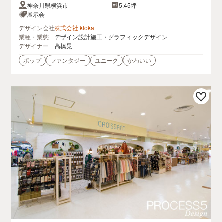
神奈川県横浜市
5.45坪
展示会
デザイン会社
株式会社 kloka
業種・業態
デザイン設計施工・グラフィックデザイン
デザイナー
高橋晃
ポップ
ファンタジー
ユニーク
かわいい