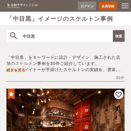
ログイン
会員登録
「中目黒」イメージのスケルトン事例
「中目黒」をキーワードに設計・デザイン、施工された店
舗のスケルトン事例を30件ご紹介しています。
プロのデザイナーが手掛けたスケルトンの実績を、豊富な
続きを見る
写真とともにご確認いただけます。
30件
デザイン内装会社探しや費用感の把握など、「中目黒」の
店舗イメージを固めるヒントとしてぜひお役立てくださ
い。