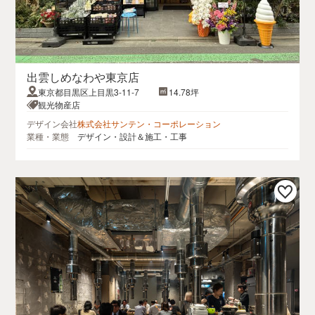
出雲しめなわや東京店
東京都目黒区上目黒3-11-7
14.78坪
観光物産店
デザイン会社
株式会社サンテン・コーポレーション
業種・業態
デザイン・設計＆施工・工事