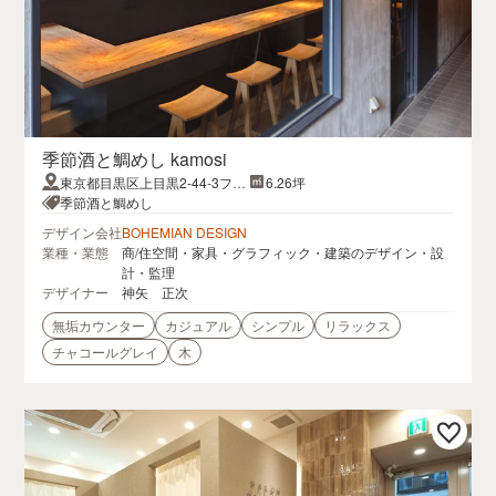
季節酒と鯛めし kamosi
東京都目黒区上目黒2-44-3ファ
6.26坪
ミリア中目黒 B1F
季節酒と鯛めし
デザイン会社
BOHEMIAN DESIGN
業種・業態
商/住空間・家具・グラフィック・建築のデザイン・設
計・監理
デザイナー
神矢 正次
無垢カウンター
カジュアル
シンプル
リラックス
チャコールグレイ
木