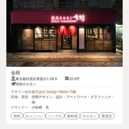
金樹
東京都目黒区青葉台1-28-9
22.0坪
焼肉ホルモン
デザイン会社
株式会社 Design Atelier 円舞
業種・業態
空間デザイン・設計・アートワーク・グラフィック・
他
デザイナー
小松崎 充
焼肉
かっこいい
シンプル
素材感
ホルモン
繁盛店