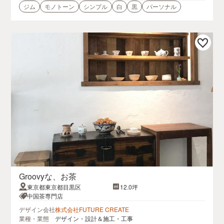
ジム
モノトーン
シンプル
白
黒
パーソナル
Groovyな、お茶
東京都東京都目黒区
12.0坪
中国茶専門店
デザイン会社
株式会社FUTURE CREATE
業種・業態
デザイン・設計＆施工・工事