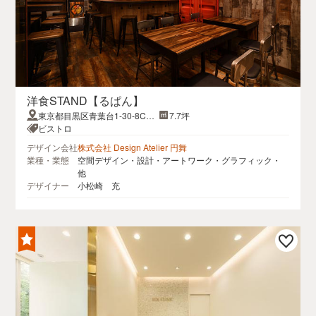
洋食STAND【るぱん】
東京都目黒区青葉台1-30-8CAS
7.7坪
A青葉台101
ビストロ
デザイン会社
株式会社 Design Atelier 円舞
業種・業態
空間デザイン・設計・アートワーク・グラフィック・
他
デザイナー
小松崎 充