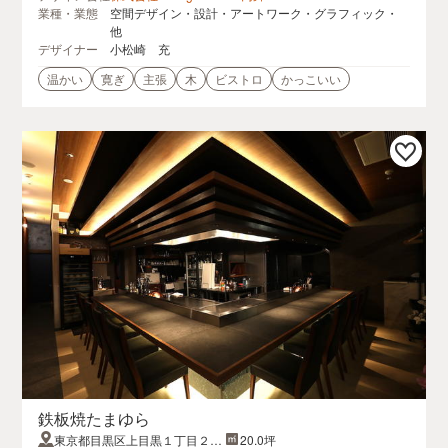
業種・業態
空間デザイン・設計・アートワーク・グラフィック・
他
デザイナー
小松崎 充
温かい
寛ぎ
主張
木
ビストロ
かっこいい
鉄板焼たまゆら
東京都目黒区上目黒１丁目２６
20.0坪