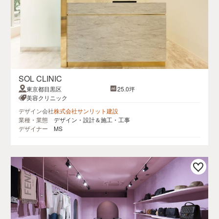
SOL CLINIC
東京都目黒区
25.0坪
美容クリニック
デザイン会社
株式会社サンリット建設
業種・業態
デザイン・設計＆施工・工事
デザイナー
MS