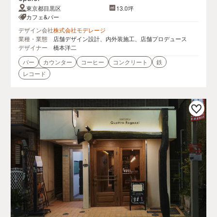
東京都目黒区
13.0坪
カフェ&バー
デザイン会社
株式会社モデレージ
業種・業態
店舗デザイン設計、内外装施工、店舗プロデュース
デザイナー
橋本洋二
バー
カウンター
コーヒー
コンクリート
鉄
レコード