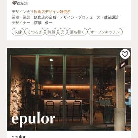
−１アネックス3F
鉄板焼
デザイン会社
飲食店デザイン研究所
業種・業態
飲食店の企画・デザイン・プロデュース・建築設計
デザイナー
斎藤 俊一
洗練
くつろぎ
綺麗
光
落ち着く
オープンキッチン
epulor