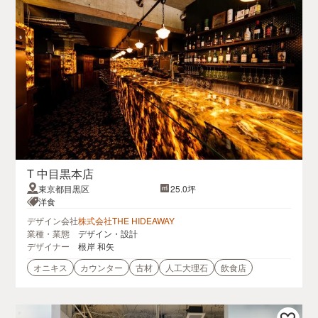
T 中目黒本店
東京都目黒区
25.0坪
洋食
デザイン会社
株式会社THE HIDEAWAY
業種・業態
デザイン・設計
デザイナー
根岸 和矢
オニキス
カウンター
古材
人工大理石
飲食店