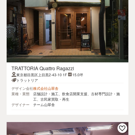
TRATTORIA Quattro Ragazzi
東京都目黒区上目黒2-43-10 1F
15.0坪
トラットリア
デザイン会社
株式会社山翠舎
業種・業態
店舗設計・施工、飲食店開業支援、古材専門設計・施
工、古民家買取・再生
デザイナー
チーム山翠舎