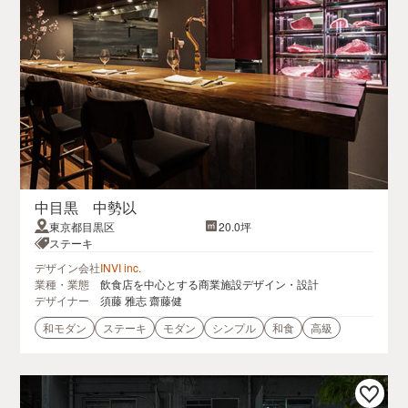
中目黒 中勢以
東京都目黒区
20.0坪
ステーキ
デザイン会社
INVI inc.
業種・業態
飲食店を中心とする商業施設デザイン・設計
デザイナー
須藤 雅志 齋藤健
和モダン
ステーキ
モダン
シンプル
和食
高級