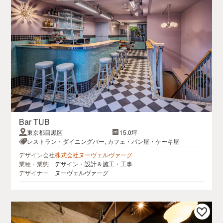
Bar TUB
東京都目黒区
15.0坪
レストラン・ダイニングバー, カフェ・パン屋・ケーキ屋
デザイン会社
株式会社ヌーヴェルヴァーグ
業種・業態
デザイン・設計＆施工・工事
デザイナー
ヌーヴェルヴァーグ