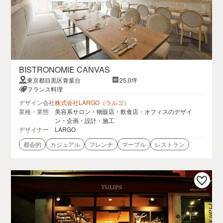
BISTRONOMIE CANVAS
東京都目黒区青葉台
25.0坪
フランス料理
デザイン会社
株式会社LARGO（ラルゴ）
業種・業態
美容系サロン・物販店・飲食店・オフィスのデザイ
ン・企画・設計・施工
デザイナー
LARGO
都会的
カジュアル
フレンチ
マーブル
レストラン