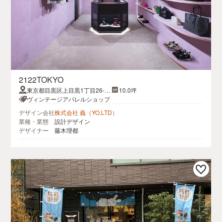
2122TOKYO
東京都目黒区上目黒1丁目26-1
10.0坪
アトラスタワー2F
ヴィンテージアパレルショップ
デザイン会社
株式会社 義（YO.LTD）
業種・業態
設計デザイン
デザイナー
藤木理都