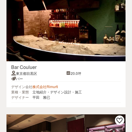
Bar Couluer
東京都目黒区
20.0坪
バー
デザイン会社
株式会社Rimurti
業種・業態
立地紹介・デザイン設計・施工
デザイナー
平田 雅已