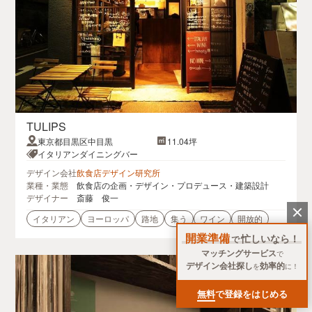
TULIPS
東京都目黒区中目黒
11.04坪
イタリアンダイニングバー
デザイン会社
飲食店デザイン研究所
業種・業態
飲食店の企画・デザイン・プロデュース・建築設計
デザイナー
斎藤 俊一
イタリアン
ヨーロッパ
路地
集う
ワイン
開放的
開業準備
忙しいなら！
で
マッチングサービス
で
デザイン会社探し
効率的
を
に！
無料
で登録をはじめる