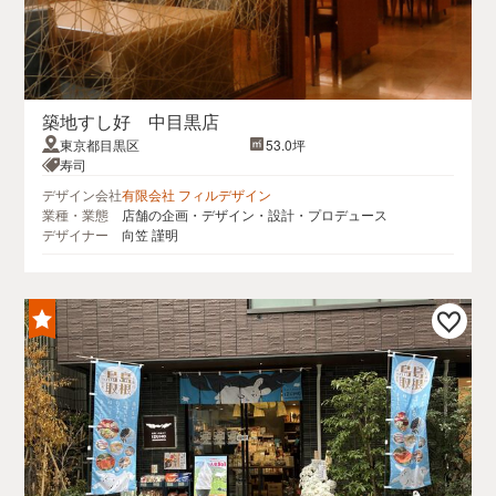
築地すし好 中目黒店
東京都目黒区
53.0坪
寿司
デザイン会社
有限会社 フィルデザイン
業種・業態
店舗の企画・デザイン・設計・プロデュース
デザイナー
向笠 謹明