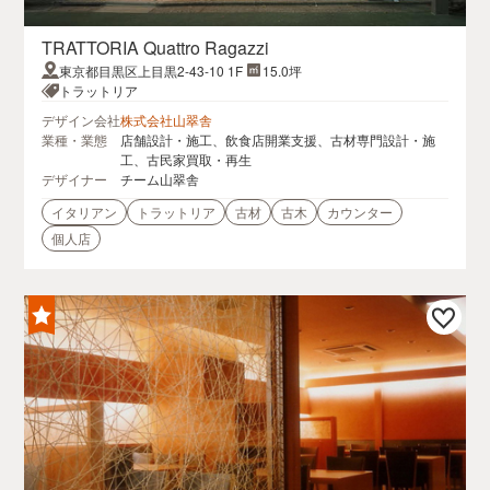
TRATTORIA Quattro Ragazzi
東京都目黒区上目黒2-43-10 1F
15.0坪
トラットリア
デザイン会社
株式会社山翠舎
業種・業態
店舗設計・施工、飲食店開業支援、古材専門設計・施
工、古民家買取・再生
デザイナー
チーム山翠舎
イタリアン
トラットリア
古材
古木
カウンター
個人店