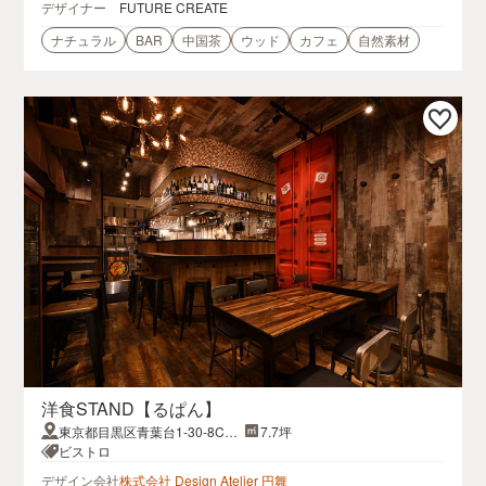
デザイナー
FUTURE CREATE
ナチュラル
BAR
中国茶
ウッド
カフェ
自然素材
洋食STAND【るぱん】
東京都目黒区青葉台1-30-8CAS
7.7坪
A青葉台101
ビストロ
デザイン会社
株式会社 Design Atelier 円舞