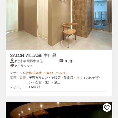
SALON VILLAGE 中目黒
東京都目黒区中目黒
19.0坪
アイラッシュ
デザイン会社
株式会社LARGO（ラルゴ）
業種・業態
美容系サロン・物販店・飲食店・オフィスのデザイ
ン・企画・設計・施工
デザイナー
LARGO