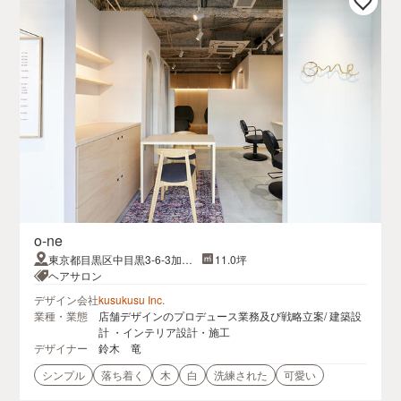
o-ne
東京都目黒区中目黒3-6-3加藤
11.0坪
ビル１F
ヘアサロン
デザイン会社
kusukusu Inc.
業種・業態
店舗デザインのプロデュース業務及び戦略立案/ 建築設
計 ・インテリア設計・施工
デザイナー
鈴木 竜
シンプル
落ち着く
木
白
洗練された
可愛い