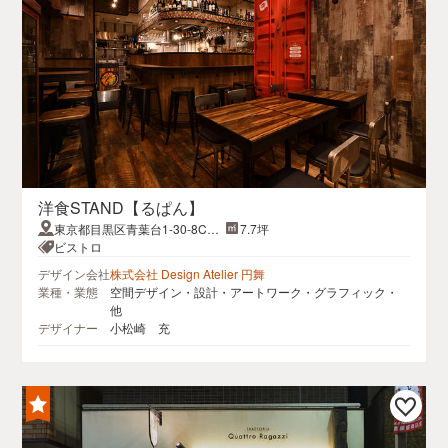
洋食STAND【るぱん】
東京都目黒区青葉台1-30-8CAS
7.7坪
A青葉台101
ビストロ
デザイン会社
株式会社 Design Atelier 円舞
業種・業態
空間デザイン・設計・アートワーク・グラフィック・
他
デザイナー
小松崎 充