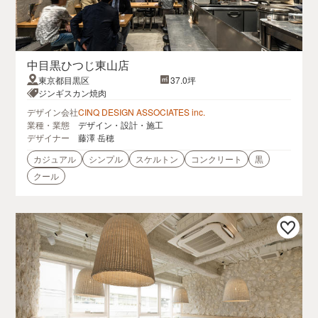
中目黒ひつじ東山店
東京都目黒区
37.0坪
ジンギスカン焼肉
デザイン会社
CINQ DESIGN ASSOCIATES inc.
業種・業態
デザイン・設計・施工
デザイナー
藤澤 岳穂
カジュアル
シンプル
スケルトン
コンクリート
黒
クール