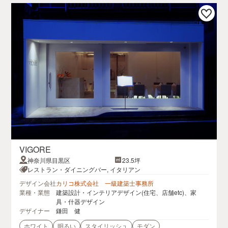
VIGORE
神奈川県目黒区
23.5坪
レストラン・ダイニングバー, イタリアン
デザイン会社
カリコ株式会社 一級建築士事務所
業種・業態
建築設計・インテリアデザイン(住宅、店舗etc)、家
具・什器デザイン
デザイナー
鎌田 健
ホワイト
明るい
スタイリッシュ
モダン