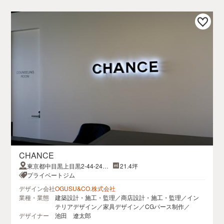
CHANCE
東京都中目黒上目黒2-44-24CO
21.4坪
MS NAKAMEGURO 3F
プライベートジム
デザイン会社
OGUSU&CO.株式会社
業種・業態
建築設計・施工・監理／商店設計・施工・監理／イン
テリアデザイン／家具デザイン／CGパース制作／
デザイナー
池田 遼太郎