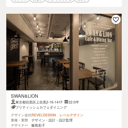
SWAN&LION
東京都目黒区上目黒2-16-141F
22.0坪
ブリティッシュカフェダイニング
デザイン会社
REVELDESIGN レベルデザイン
業種・業態
デザイン・設計・設計監理
デザイナー
飯島彩子