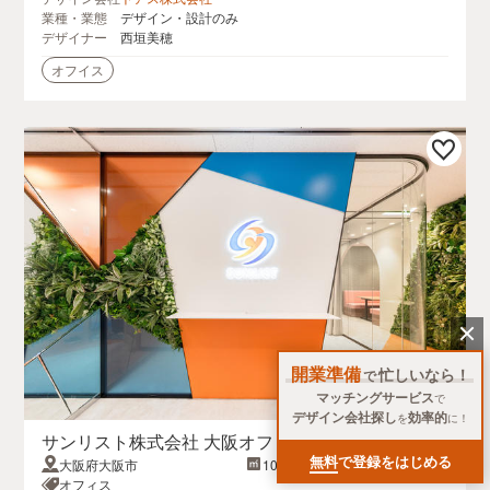
業種・業態
デザイン・設計のみ
デザイナー
西垣美穂
オフイス
開業準備
忙しいなら！
で
マッチングサービス
で
デザイン会社探し
効率的
を
に！
サンリスト株式会社 大阪オフィス
無料
で登録をはじめる
大阪府大阪市
108.4坪
オフィス