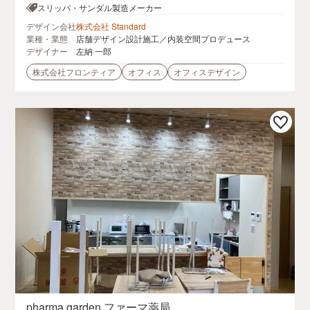
11南船場心斎橋ビル502
スリッパ・サンダル製造メーカー
デザイン会社
株式会社 Standard
業種・業態
店舗デザイン設計施工／内装空間プロデュース
デザイナー
左納 一郎
株式会社フロンティア
オフィス
オフィスデザイン
pharma garden ファーマ薬局