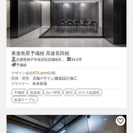
東進衛星予備校 高速長田校
兵庫県神戸市長田区四番町8丁
34.0坪
目3長田セントラルビル4F
予備校
デザイン会社
KTX archiLAB
業種・業態
店舗デザイン/建築設計/施工
デザイナー
松本哲哉
予備校
黒皮鉄
白い空間
受付
ガラス会議室
会議テーブル