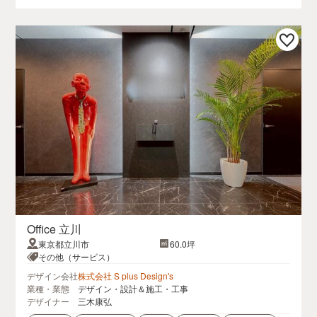
Office 立川
東京都立川市
60.0坪
その他（サービス）
デザイン会社
株式会社 S plus Design's
業種・業態
デザイン・設計＆施工・工事
デザイナー
三木康弘