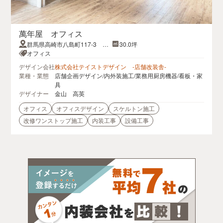
萬年屋 オフィス
群馬県高崎市八島町117-3 萬
30.0坪
年屋ビル 5階
オフィス
デザイン会社
株式会社テイストデザイン -店舗改装舎-
業種・業態
店舗企画デザイン/内外装施工/業務用厨房機器/看板・家
具
デザイナー
金山 高英
オフィス
オフィスデザイン
スケルトン施工
改修ワンストップ施工
内装工事
設備工事