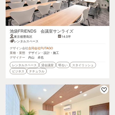
池袋FRIENDS 会議室サンライズ
東京都豊島区
14.0坪
レンタルスペース
デザイン会社
合同会社FUTAGO
業種・業態
デザイン・設計・施工
デザイナー
内山 卓也
レンタルスペース
貸会議室
明るい
スタイリッシュ
ビジネス
ナチュラル