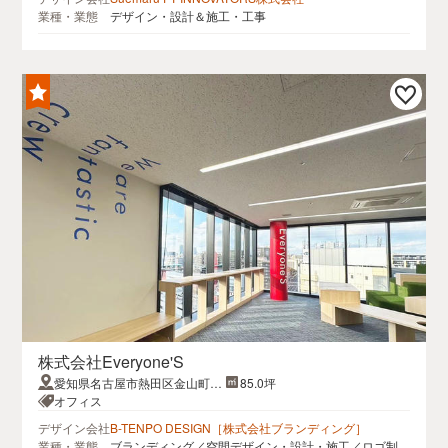
業種・業態
デザイン・設計＆施工・工事
株式会社Everyone'S
愛知県名古屋市熱田区金山町2
85.0坪
丁目1-1 SOLUX金山1
オフィス
デザイン会社
B-TENPO DESIGN［株式会社ブランディング］
業種・業態
ブランディング／空間デザイン・設計・施工／ロゴ制