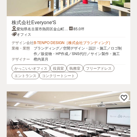
株式会社Everyone'S
愛知県名古屋市熱田区金山町2
85.0坪
丁目1-1 SOLUX金山1
オフィス
デザイン会社
B-TENPO DESIGN［株式会社ブランディング］
業種・業態
ブランディング／空間デザイン・設計・施工／ロゴ制
作／販促物・HP作成／SNS代行／サイン製作・施工
デザイナー
樫内菜月
かっこいいオフィス
役員室
執務室
フリーアドレス
エントランス
コンクリートシート