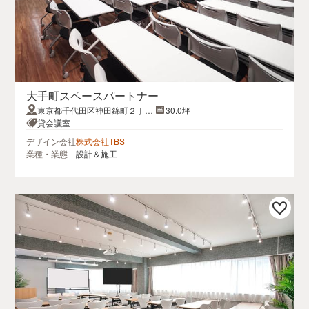
大手町スペースパートナー
東京都千代田区神田錦町２丁目
30.0坪
１１－７
貸会議室
デザイン会社
株式会社TBS
業種・業態
設計＆施工