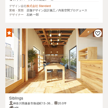
デザイン会社
株式会社 Standard
業種・業態
店舗デザイン設計施工／内装空間プロデュース
デザイナー
左納 一郎
Siblings
神奈川県鎌倉市御成町13−36御
20.0坪
成町テラス2階
café