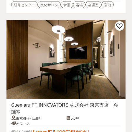
研修センター
文化サロン
食堂
浴場
会議室
宿泊
Suemaru FT INNOVATORS 株式会社 東京支店 会
議室
東京都千代田区
5.0坪
オフィス
デザイン会社
Suemaru FT INNOVATORS株式会社