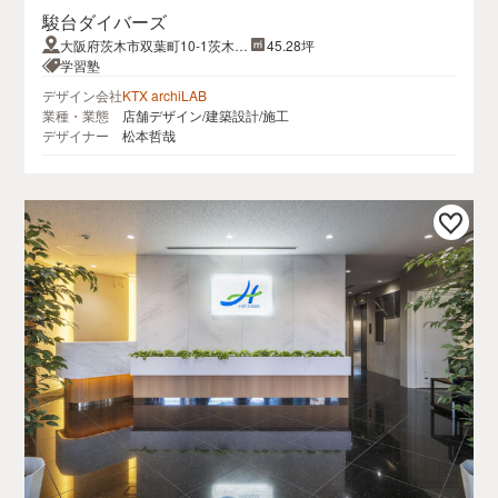
駿台ダイバーズ
大阪府茨木市双葉町10-1茨木東
45.28坪
阪急ビル4階
学習塾
デザイン会社
KTX archiLAB
業種・業態
店舗デザイン/建築設計/施工
デザイナー
松本哲哉