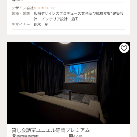
デザイン会社
kusukusu Inc.
業種・業態
店舗デザインのプロデュース業務及び戦略立案/ 建築設
計 ・インテリア設計・施工
デザイナー
鈴木 竜
貸し会議室ユニエル静岡プレミアム
静岡県静岡市
6.0坪