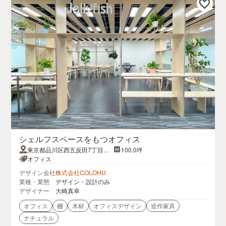
シェルフスペースをもつオフィス
東京都品川区西五反田7丁目9-5
100.0坪
SGテラス6F
オフィス
デザイン会社
株式会社COLOHU
業種・業態
デザイン・設計のみ
デザイナー
大崎真幸
オフィス
棚
木材
オフィスデザイン
造作家具
ナチュラル