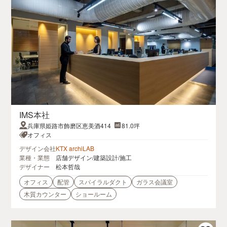
IMS本社
兵庫県姫路市飾磨区恵美酒414
81.0坪
オフィス
デザイン会社
KTX archiLAB
業種・業態
店舗デザイン/建築設計/施工
デザイナー
松本哲哉
オフィス
配管
スパイラルダクト
ガラス会議室
木質カウンター
ショールーム