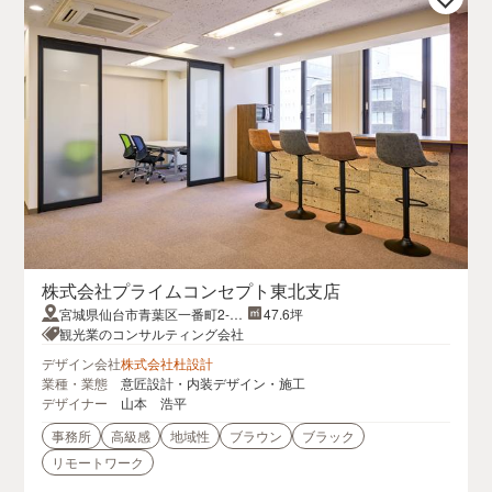
株式会社プライムコンセプト東北支店
宮城県仙台市青葉区一番町2-5-
47.6坪
22GC青葉通りプラザ 9F
観光業のコンサルティング会社
デザイン会社
株式会社杜設計
業種・業態
意匠設計・内装デザイン・施工
デザイナー
山本 浩平
事務所
高級感
地域性
ブラウン
ブラック
リモートワーク