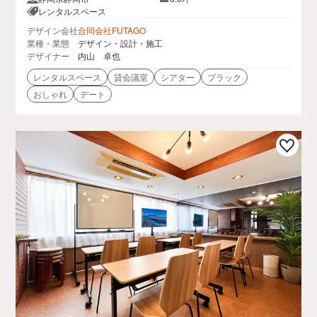
レンタルスペース
デザイン会社
合同会社FUTAGO
業種・業態
デザイン・設計・施工
デザイナー
内山 卓也
レンタルスペース
貸会議室
シアター
ブラック
おしゃれ
デート