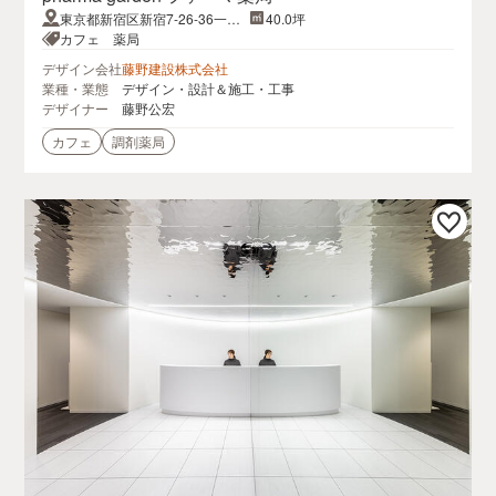
東京都新宿区新宿7-26-36一
40.0坪
階、二階
カフェ 薬局
デザイン会社
藤野建設株式会社
業種・業態
デザイン・設計＆施工・工事
デザイナー
藤野公宏
カフェ
調剤薬局