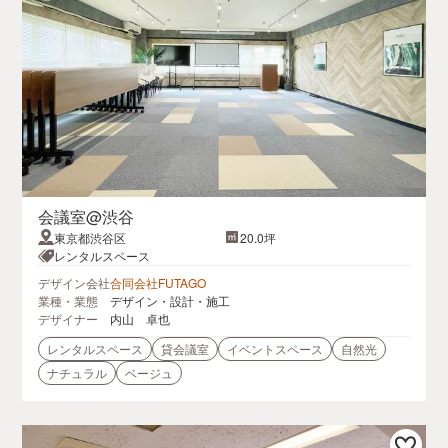
会議室@渋谷
東京都渋谷区
20.0坪
レンタルスペース
デザイン会社
合同会社FUTAGO
業種・業態
デザイン・設計・施工
デザイナー
内山 卓也
レンタルスペース
貸会議室
イベントスペース
自然光
ナチュラル
ベージュ