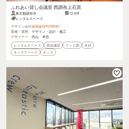
ふれあい貸し会議室 西調布上石原
東京都調布市
12.0坪
レンタルスペース
デザイン会社
合同会社FUTAGO
業種・業態
デザイン・設計・施工
デザイナー
内山 卓也
レンタルスペース
貸会議室
ウッド調
木目
キッズスペース
キッズ