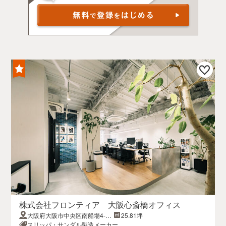
株式会社フロンティア 大阪心斎橋オフィス
大阪府大阪市中央区南船場4-7-
25.81坪
11南船場心斎橋ビル502
スリッパ・サンダル製造メーカー