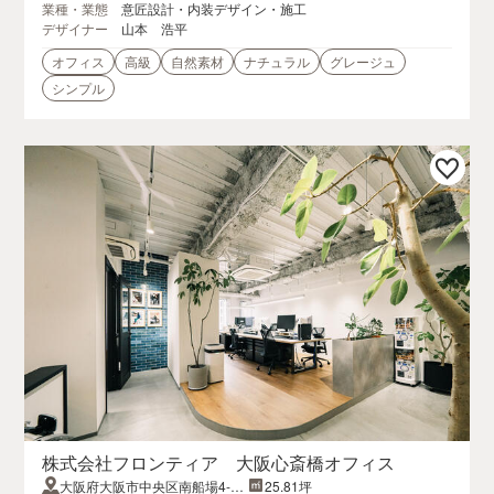
業種・業態
意匠設計・内装デザイン・施工
デザイナー
山本 浩平
オフィス
高級
自然素材
ナチュラル
グレージュ
シンプル
株式会社フロンティア 大阪心斎橋オフィス
大阪府大阪市中央区南船場4-7-
25.81坪