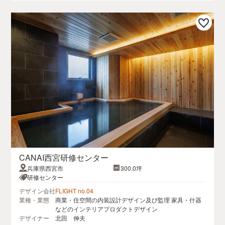
CANAI西宮研修センター
兵庫県西宮市
300.0坪
研修センター
デザイン会社
FLIGHT no.04
業種・業態
商業・住空間の内装設計デザイン及び監理 家具・什器
などのインテリアプロダクトデザイン
デザイナー
北田 伸夫