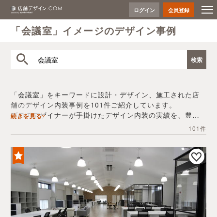
ログイン
会員登録
「会議室」イメージのデザイン事例
「会議室」をキーワードに設計・デザイン、施工された店
舗のデザイン内装事例を101件ご紹介しています。
プロのデザイナーが手掛けたデザイン内装の実績を、豊富
続きを見る
な写真とともにご確認いただけます。
101件
デザイン内装会社探しや費用感の把握など、「会議室」の
店舗イメージを固めるヒントとしてぜひお役立てくださ
い。