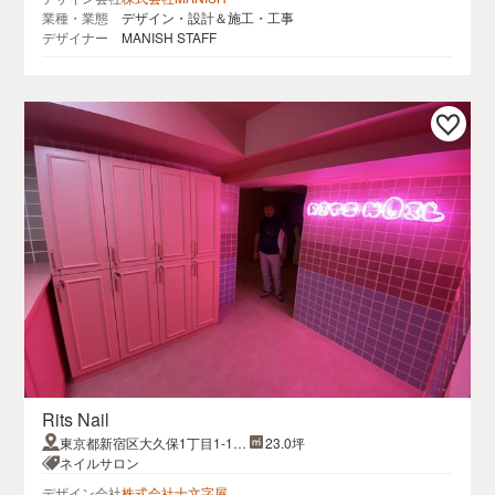
業種・業態
デザイン・設計＆施工・工事
デザイナー
MANISH STAFF
Rits Nail
東京都新宿区大久保1丁目1-11
23.0坪
コントワール新宿8F
ネイルサロン
デザイン会社
株式会社十文字屋