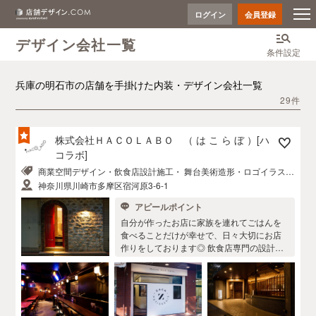
ログイン
会員登録
デザイン会社一覧
条件設定
兵庫の明石市の店舗を手掛けた内装・デザイン会社一覧
29件
株式会社ＨＡＣＯＬＡＢＯ （ は こ ら ぼ ）[ハ
コラボ]
商業空間デザイン・飲食店設計施工・ 舞台美術造形・ロゴイラスト
デザイン
神奈川県川崎市多摩区宿河原3-6-1
アピールポイント
自分が作ったお店に家族を連れてごはんを
食べることだけが幸せで、日々大切にお店
作りをしております◎ 飲食店専門の設計施
工会社です◎一人の担当者がデザイン設計
施工メンテナンスまで一気通貫で行う会社
です◎弊社には営業マンはいません。 お客
様の【夢】を実現する上で、「+1」の感動
を提供致します。 あれも！これも！やりた