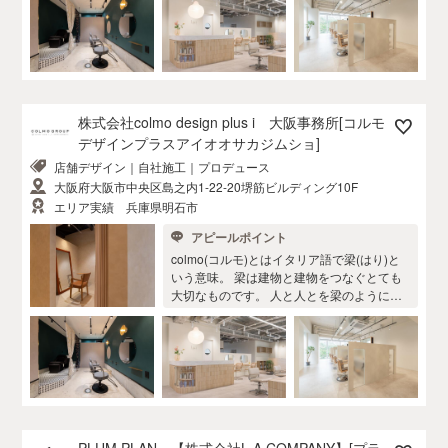
特化した店舗デザイン会社です。 ご依頼い
ただいたお客様のお店に人が集まり沢山の
笑顔が溢れることを「流行る」とし、その
「流行る」を高めることをミッションとし
ています。 私たちは​​お客様ごとにちがう“オ
モイ”にとことん向き合い、“店舗づくりの先
に実現したいこと”を一緒に創り上げます。
株式会社colmo design plus i 大阪事務所[コルモ
まだカタチになっていない想いを聞かせて
デザインプラスアイオオサカジムショ]
ください。 ◉サービス ①テナント紹介サポ
店舗デザイン｜自社施工｜プロデュース
ート ②顧客ターゲット・マーケティング調
査 ③資金調達サポート ④美容業界専門のデ
大阪府大阪市中央区島之内1-22-20堺筋ビルディング10F
ザイン提案 ⑤自社施工 ⑥ブランディングの
エリア実績 兵庫県明石市
ための販促ツール ⑦お客様により沿ったア
アピールポイント
フターフォロー ◎実績情報のInstagramがこ
ちらから！ @colmodesign_i グループ会社
colmo(コルモ)とはイタリア語で梁(はり)と
で直営美容室を14店舗を運営をしておりま
いう意味。 梁は建物と建物をつなぐとても
すので、経験をもとにデザイン性と機能性
大切なものです。 人と人とを梁のように繋
を兼ね備えたご提案をいたします。 まずは
ぎたい・・ そんな想いで生まれた店舗デザ
ご相談やお話だけでも構いません。 お気軽
イン会社です。 ご依頼いただいたお客様の
にお問合せくださいませ！
お店に人が集まり沢山の笑顔が溢れること
を「流行る」とし、その「流行る」を高め
ることをミッションとしています。 私たち
は​​お客様ごとにちがう“オモイ”にとことん向
き合い、“店舗づくりの先に実現したいこ
と”を一緒に創り上げます。まだカタチにな
PLUM PLAN 【株式会社L.A.COMPANY】[プラ