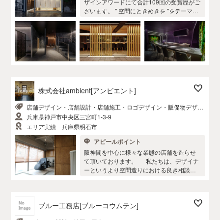
定期的に行います。 →詳しくは akinau care
ザインアワードにて合計109回の受賞歴がご
ポートを提案できるのは、そうきっとココ
へ 価格帯は 工事 坪30万円〜 デザイン費
ざいます。 " 空間にときめきを "をテーマに
だけ。
用 坪5万円〜
飲食店や物販店などの各種店舗やホテル、
カーショールーム、オフィス、住宅リノベ
ーションなどのインテリアデザインや建築
デザインなどあらゆる用途の空間をデザイ
ンさせて頂いております。 加えて物件探し
のサポートも行っております。 デザインに
高いクオリティを必要とされるプロジェク
トでしたらお任せ下さい。 あなたの想像を
株式会社ambient[アンビエント]
圧倒的に上回る、心ときめく空間をデザイ
ンいたします。 弊社はデザインから工事ま
店舗デザイン・店舗設計・店舗施工・ロゴデザイン・販促物デザイ
で1ストップで対応可能です。 工務店を探し
ン
兵庫県神戸市中央区三宮町1-3-9
て頂く必要はございません。 どんな事でも
お気軽にご連絡下さい。 大阪を拠点に日本
エリア実績 兵庫県明石市
全国どこへでも伺います。 海外案件も可能
アピールポイント
です。 🇮🇹 A' design award(イタリア)：21
阪神間を中心に様々な業態の店舗を造らせ
回 🇩🇪 GERMAN DESIGN AWARD(ドイ
て頂いております。 私たちは、デザイナ
ツ)：2回 🇺🇸 International Design Awards
ーというより空間造りにおける良き相談者
(アメリカ)：6回 🇬🇧 London International
でありたいと考えております。 どんなに些
Creative Competition(イギリス)：12回 🇺🇸
細なことでも構いません。 あなたが空間造
INT interior design Awards(アメリカ)：4回
りについて考えていること、悩んでいるこ
🇬🇧 Outstanding Property Award LONDON
ブルー工務店[ブルーコウムテン]
と、 それにかけられるご予算をお伝え下さ
(イギリス)：3回 🇺🇸 Global Future Design
い。 私たちととことん伝えあい、その場
Awards(アメリカ)：2回 🇵🇱 International A