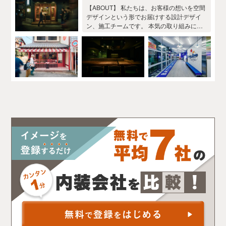
により、完成度の高い設計・デザイン・施
【ABOUT】 私たちは、お客様の想いを空間
工を実現します。
デザインという形でお届けする設計デザイ
ン、施工チームです。 本気の取り組みに本
気で答えます。 初出店、これから店舗を考
えておられる”想い”のあるお客様とともに成
長し続けます。 【STRONG】 お客様の思い
を行き違いなく、しっかり形にするために
弊社では設計、デザインと施工の二部間を
自社で運営しております。 提案・設計デザ
イン～工事までを自社のみで行っており、
スピーディーな対応を実現します。 また、
弊社で飲食店（居酒屋）も経営しており、
飲食店の内装は特に得意としております。
事業計画・オペレーション・ブランディン
グなどもご相談頂けます。 【CONCEPT】
お客様が選ばれる各物件の雰囲気をとらえ
ながら、時代の流れを取り入れ、 新旧が相
互に干渉し合い、それぞれが影響し合う事
により、完成度の高い設計・デザイン・施
工を実現します。