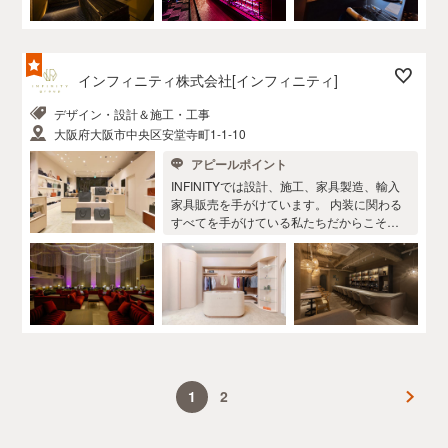
ざいます。 その為、デザインのクオリティ
坪未満の小さな店舗から1000坪以上のショ
を落とさずに工事費を圧縮させる術を熟知
ッピングモールまで様々な経験と知識で海
しており、デザイン性と工事費の両立が可
外と日本全国の物件をデザインさせていた
能です。 ※相談は無料です。 現地へ伺うこ
だいております。
インフィニティ株式会社[インフィニティ]
とやzoom等でのご相談可能です。 法人、個
人は問いません。 🇯🇵 LUSTYdesign JAPA
デザイン・設計＆施工・工事
N / https://lusty-design.com 🇺🇸 LUSTYdesi
大阪府大阪市中央区安堂寺町1-1-10
gn HAWAII / https://www.lustydesign-hawaii.
com
アピールポイント
INFINITYでは設計、施工、家具製造、輸入
家具販売を手がけています。 内装に関わる
すべてを手がけている私たちだからこそ、
トータルのご提案ができます。 また、お客
様の大事にされている一品から、デザイン
の提案も可能です。 【人と社会に、かけが
えのない物語を生み出す。】 私たちが創造
するのは、インテリアではありません。 私
たちは、それぞれの人生という「物語」を
かけがえのないものにするために、空間美
を追求します。 空間には、時の流れや時間
の捉え方をも変える力があります。 生きる
1
2
時間の質を変えていくことによって、人々
が活き活きと情感豊かに暮らす社会を実現
するために、 私たちの持てる才能を最大限