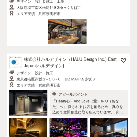
デザイン・設計＆施工・工事
所にその時にしか生まれ得ない空間を一緒
rchitecture & Design Awards(ポーランド)：
大阪府堺市南区檜尾149-2ゆっくりばこ
に造りましょう。 =enjoy!!
7回 🇮🇳 World Design Awards (インド)：4
回 🇭🇰 Wonder Global Design Awards(香
エリア実績 兵庫県明石市
港)：11回 🇵🇹 LOOP Design Awards (ポル
トガル)：8回 🇨🇭BLT Built Desidn Awards
(スイス)：2回 🇺🇸 MUSE Design Awards
(アメリカ)：7回 🇫🇮 Arch Design Award(フ
ィンランド)：8回 🇫🇷 DNA Paris Design A
wards(フランス)：1回 🇫🇷 NOVUM DESIG
N AWARD(フランス)：1回 🇨🇭LIV HOSPIT
ALITY DESIGN AWARDS(スイス)：3回 🇯🇵
株式会社ハルデザイン（HALU Design Inc.) East
IDPA Japan Design Award(日本)：5回 🇯🇵
Japan[ハルデザイン]
Coin Laundry Store Award(日本)：1回 🇯🇵
デザイン・設計・施工
Gaishoku Design Award(日本)：1回 ----------
-----------------------------------------------------------
東京都港区赤坂２−１６−６ BIZ MARKS赤坂３F
- 弊社で出来ること - 1. インテリアデザイン
エリア実績 兵庫県明石市
(内外装設計) 2. 建築デザイン(建築設計) 3.
アピールポイント
インテリアコーディネート 4. 物件の工事対
応 5. 物件探しのサポート(不動産コンサルテ
「Heart(心）And Love（愛）を U（あな
ィング) 6. 既製品家具等の販売 -----------------
た）へ」 愛されるお店を創るため、真心を
---------------------------------------------------- - 弊
込めて空間創造に取り組んでいます。 究極
社の強み - 代表の大江はLUSTYdesign Inc.
のデザイン・エンジニア集団であるHALU D
を設立するまでに、 建築・インテリアデザ
esignは人々が楽しく、心豊かに生活できる
イン事務所での勤務の他、 内装設計施工会
よう、目に見えない環境もデザインする創
社にて現場監理者としての豊富な経験もご
造デザインエンジニアリング会社です。 10