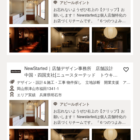
アピールポイント
お忘れないようぜひ右上の【クリップ】お
願いします！ Newstartedは個人店舗特化の
お店づくりチームです。 『６つのつよみ』
1.数多くの事例。 これまでに初出店を中心
に100 件以上のお店づくりに関わらせてい
ただいております。大きさ は10〜15坪ほど
の小さな店舗が多く、たくさん実績がある
からこそ、収納スペースなどの細かな所に
目が届きます。 2.街になじむ 100 件を超え
るお店は今も元気 に営業されております。
NewStarted でつくったお店様は閉店率 ５%
NewStarted｜店舗デザイン事務所 店舗設計
以下。ころころと変わるのではなくずっと
中国・四国支社[ニュースターテッド トウキョ
そこにあるからこそ、人が集まり街になっ
ウシシャ]
デザイン・設計＆施工・工事 物件探し 立地診断 開業支援 アフ
て、そのエリアに賑わいをもたらします。
ターケア
3.自社飲食店 akinauでは自社でも飲食店を
岡山県津山市福田1341-1
運営しています。自社で経営することで個
エリア実績 兵庫県明石市
店の悩みを同じ目線で体験しています。体
アピールポイント
感するからこそ見えてくるものがある と、
私たちは考えています。共に悩みと向き合
お忘れないようぜひ右上の【クリップ】お
えるパートナーです。 4.個性をつくる 世の
願いします！ Newstartedは個人店舗特化の
中には数多くのお店が存在 しています。し
お店づくりチームです。 『６つのつよみ』
かしどこも似たようなお店が増えてきてい
1.数多くの事例。 これまでに初出店を中心
るようにも思います。 NewStartedでは潜在
に100 件以上のお店づくりに関わらせてい
化しているやりたいことを引き出し、同業
ただいております。大きさ は10〜15坪ほど