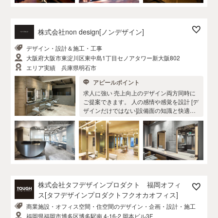
い事を一緒になって整理し 異業種のデザイ
ナー達がお客様の創造を膨らませ 理想を超
えるお店を設計し、作り上げます。 対応エ
株式会社non design[ノンデザイン]
リア：神奈川県全域 東京都23区 東京都
多摩地域エリア 川崎地域 【 ？ 】
デザイン・設計＆施工・工事
＝ 【 ！ 】 ご来店頂いた方々の頭の
大阪府大阪市東淀川区東中島1丁目セノアタワー新大阪802
中に「 ？ 」が浮かび 意図に気づいた瞬
間「 ！ 」に変わってしまう。 HACOLA
エリア実績 兵庫県明石市
BOは、楽しみにあふれた 「仕組み」を提供
アピールポイント
致します。 伝える思いと 届ける声に ち
求人に強い 売上向上のデザイン両方同時に
ょっとした遊び心を ＨＡＣＯＬＡＢＯ
ご提案できます。 人の感情や感覚を設計 [デ
ザインだけではない]設備面の知識と快適空
間のご提供 美容室や住空間リノベーショ
ン、ショップデザインを全国へお届けしま
す。 大阪本社拠点 東京支部有
株式会社タフデザインプロダクト 福岡オフィ
ス[タフデザインプロダクトフクオカオフィス]
商業施設・オフィス空間・住空間のデザイン・企画・設計・施工
福岡県福岡市博多区博多駅南 4-16-2 岡本ビル3F