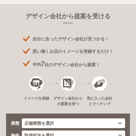
に発揮していきます。 ＜＜対応可能エリア
＞＞ 北海道・関東・関西・中京・中国・四
国
デザイン会社から提案を受ける
自分に合ったデザイン会社が見つかる！
思い描くお店のイメージを登録するだけ！
7
平均
社のデザイン会社から提案！
デザイン会社から
イメージを登録
気に入った会社
の提案を待つ
とマッチング
業態
物件