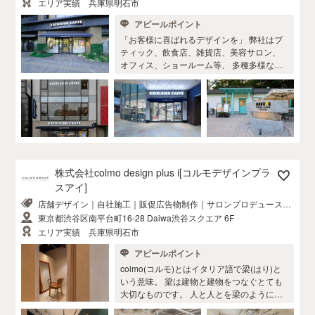
エリア実績 兵庫県明石市
ン会社が設計を進め、その中から採用案を
デザイン、設計、施工はもちろんですが開
アピールポイント
選ぶというデザインコンペには参加致しま
店に伴うトータルでのサポートが可能で
せん。
す。 融資、リース、ローン等のファイナン
「お客様に喜ばれるデザインを」 弊社はブ
ス、ホームページ制作、ショップカード、
ティック、飲食店、雑貨店、美容サロン、
名刺等の販促物、保険、POSレジ、店内の
オフィス、ショールーム等、 多種多様な業
音楽等々 これまでの開業支援実績から培わ
種にご縁を多くいただいており、その際の
れたノウハウ、ルートがあります。開業、
成功事例を他業態にも応用 することで、デ
経営に関する事はまずはご相談下さい。 ・
ザインはもとより、ビジネス的な解決方法
安心の東証一部上場グループ会社 正式な工
としてお客様にご賛同さ れ結果を出すこと
事業者として一般建設業の許可を取得して
で喜ばれております。 経験に基づいたケー
います。日本の法律では500万円以上の工事
スバイケースでのフレキシブルな対応と、
を請負う場合、建設業の許可が必要です。
ブランディングとい うインテリアデザイン
弊社は、法規を遵守し、デザインと合理性
の手前の段階のご提案も可能としておりま
株式会社colmo design plus i[コルモデザインプラ
を融合した設計・施工を優先します。オー
す。 尚、弊社の代表 西脇一郎はすべての
スアイ]
プン後も万全のメンテナンス体制で末永く
案件のデザインに直接携わり お客様の為に
良いお付き合いをしていきます。
店舗デザイン｜自社施工｜販促広告物制作｜サロンプロデュースet
結果を出し、さらには社会に貢献して初め
c..
て良いデザインとして評価されると考えて
東京都渋谷区南平台町16-28 Daiwa渋谷スクエア 6F
います。 何卒ご縁をいただき、ご一緒に創
エリア実績 兵庫県明石市
り上げていければ幸いです。
アピールポイント
colmo(コルモ)とはイタリア語で梁(はり)と
いう意味。 梁は建物と建物をつなぐとても
大切なものです。 人と人とを梁のように繋
ぎたい・・ そんな想いで生まれた美容業に