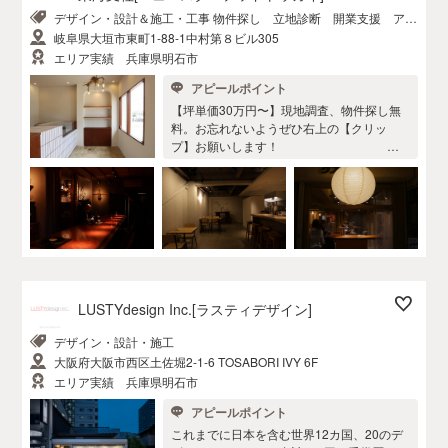
そこにあるからこそ、人が集まり街になっ
アフターフォロー お店には数多くの人が訪
デザイン・設計＆施工・工事 物件探し 立地診断 開業支援 アフ
て、そのエリアに賑わいをもたらします。
れます。 住宅のように限られた人数で使う
ターケア
3.自社飲食店 akinauでは自社でも飲食店を
岐阜県大垣市東町1-88-1中村第８ビル305
ものではありません。傷ついたり、破れた
運営しています。自社で経営することで個
エリア実績 兵庫県明石市
りするのもたくさんの人に使ってもらって
店の悩みを同じ目線で体験しています。体
アピールポイント
いる証拠。保証期間延長サービスは、 よく
感するからこそ見えてくるものがある と、
ある故障を完全フォロー。 メンテナンスも
私たちは考えています。共に悩みと向き合
【坪単価30万円〜】現地調査、物件探し無
定期的に行います。 →詳しくは akinau care
えるパートナーです。 4.個性をつくる 世の
料。お忘れないようぜひ右上の【クリッ
へ 価格帯は 工事 坪30万円〜 デザイン費
中には数多くのお店が存在 しています。し
プ】お願いします！
用 坪5万円〜
かしどこも似たようなお店が増えてきてい
るようにも思います。 NewStartedでは潜在
化しているやりたいことを引き出し、同業
お店づくりは、オープン前とオー
種でも他店にない個性を作り出すことがで
プン後の、2つに大きく分けることができま
きます。 5.ショールーム 店舗リノベーショ
す。 これまでの店舗デザインは、オープン
ンでは珍しいショールームを設置。お店で
前のデザインのみを担うことが一般的でし
の営業体験を事前にイメージすることが出
た。 ただ、これからの店舗デザインは、お
来ます。実際にサンプルを見ることで決断
店が出来上がったら終わる関係ではなく、
する時間を大幅に短縮。本当に必要な時間
LUSTYdesign Inc.[ラスティデザイン]
お店がオープンした後も、『 ともに商うパ
はサービス価値の向上に使いま しょう。 6.
ートナー 』として、寄り添える存在となる
デザイン・設計・施工
アフターフォロー お店には数多くの人が訪
ことが求められると考えています。 弊社で
れます。 住宅のように限られた人数で使う
大阪府大阪市西区土佐堀2-1-6 TOSABORI IVY 6F
は、独自のヒアリングにより、あなたの強
ものではありません。傷ついたり、破れた
みを最大限に生かしたお店づくりを一緒に
エリア実績 兵庫県明石市
りするのもたくさんの人に使ってもらって
考えていきます。 さらには、お店が動き出
アピールポイント
いる証拠。保証期間延長サービスは、 よく
した後も、弊社のお店作りは続きます。 他
ある故障を完全フォロー。 メンテナンスも
これまでに日本を含む世界12カ国、20のデ
のどこのデザイン会社にもないアフターサ