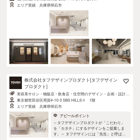
エリア実績 兵庫県明石市
株式会社タフデザインプロダクト[タフデザイン
プロダクト]
美容系サロン・物販店・飲食店・住空間のデザイン・企画・設計・
施工
東京都世田谷区用賀4-10-3 SBS HILLSⅡ 1階
エリア実績 兵庫県明石市
アピールポイント
～タフデザインプロダクトが「こだわり」
を「カタチ」にするデザインをご提案しま
す。～ タフデザインには「先生」と呼ばれ
るデザイナーがいません。 開業者、経営者