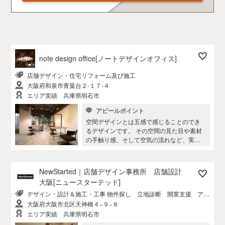
note design office[ノートデザインオフィス]
店舗デザイン・住宅リフォーム及び施工
大阪府和泉市青葉台２-１７-４
エリア実績 兵庫県明石市
アピールポイント
空間デザインとは五感で感じることのでき
るデザインです。 その空間の見た目や素材
の手触り感、そして空気の流れなど、実際
に訪れて初めてデザインを感じることがで
きるのです。 ユーザーが五感を使ってどれ
だけその空間に感動を得られるか、理屈よ
NewStarted｜店舗デザイン事務所 店舗設計
りも感じることでデザインの良さを理解で
大阪[ニュースターテッド]
きる・・・そんな空間つくりを目指してい
デザイン・設計＆施工・工事 物件探し 立地診断 開業支援 アフ
ます。 関西を拠点としてますが、全国どこ
ターケア
へでも行きますので、お気軽にご相談くだ
大阪府大阪市北区天神橋４−９−８
さい。
エリア実績 兵庫県明石市