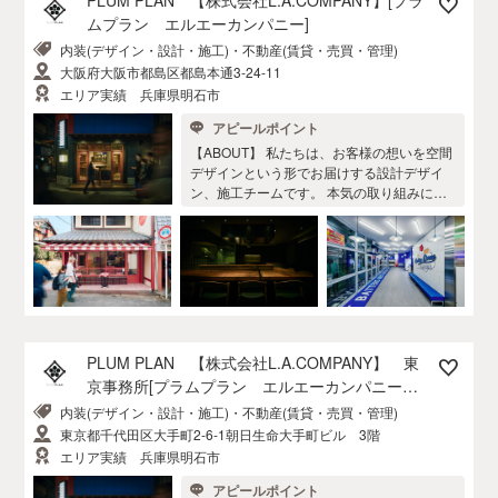
っていない想いを聞かせてください。 ◉サー
ムプラン エルエーカンパニー]
ビス ①テナント紹介サポート ②顧客ターゲ
内装(デザイン・設計・施工)・不動産(賃貸・売買・管理)
ット・マーケティング調査 ③資金調達サポ
ート ④美容業界専門のデザイン提案 ⑤自社
大阪府大阪市都島区都島本通3-24-11
施工 ⑥お客様により沿ったアフターフォロ
エリア実績 兵庫県明石市
ー ◎実績情報のInstagramがこちらから！
アピールポイント
（@colmodesign_i） グループ会社で関
西・関東で直営美容室を9店舗を運営をして
【ABOUT】 私たちは、お客様の想いを空間
おりますので、経験をもとにデザイン性と
デザインという形でお届けする設計デザイ
機能性を兼ね備えたご提案をいたします。
ン、施工チームです。 本気の取り組みに本
美容業以外にも、クリニックや飲食店の実
気で答えます。 初出店、これから店舗を考
績も豊富です◎ まずはご相談やお話だけで
えておられる”想い”のあるお客様とともに成
も構いません。 お気軽にお問合せください
長し続けます。 【STRONG】 お客様の思い
ませ！
を行き違いなく、しっかり形にするために
弊社では設計、デザインと施工の二部間を
自社で運営しております。 提案・設計デザ
イン～工事までを自社のみで行っており、
スピーディーな対応を実現します。 また、
PLUM PLAN 【株式会社L.A.COMPANY】 東
弊社で飲食店（居酒屋）も経営しており、
京事務所[プラムプラン エルエーカンパニート
飲食店の内装は特に得意としております。
ウキョウジムショ]
内装(デザイン・設計・施工)・不動産(賃貸・売買・管理)
事業計画・オペレーション・ブランディン
グなどもご相談頂けます。 【CONCEPT】
東京都千代田区大手町2-6-1朝日生命大手町ビル 3階
お客様が選ばれる各物件の雰囲気をとらえ
エリア実績 兵庫県明石市
ながら、時代の流れを取り入れ、 新旧が相
アピールポイント
互に干渉し合い、それぞれが影響し合う事