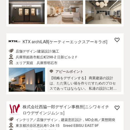
の皆様と同じ目線で「考え、悩み、創る」
デザイナー達がいます。 デザイナーが皆様
のお店に対する「想い」や「こだわり」に
プラスアルファのデザインでお応えしま
す。 そして皆様と共に喜びあえる「笑顔あ
ふれる空間」作りをお約束します。 ・特に
女性をターゲットとした空間はおまかせ 美
KTX archiLAB[ケーティーエックスアーキラボ]
容室をはじめとするビューティ空間や雑貨
店等を年間200店舗以上手がけています。
店舗デザイン/建築設計/施工
多くの女性デザイナーが活躍する弊社は、
兵庫県姫路市船丘町298-2 日新ビル２Ｆ
ターゲットを的確に捉えトレンドをおさえ
た空間デザインをご提案する事が出来ま
エリア実績 兵庫県明石市
す。 ・ハイクォリティのCGパースでプレゼ
アピールポイント
ンテーションします 図面や素材サンプルだ
【戦略をデザインする】 商業建築の設計
けでは空間がイメージしにくいものです。
は、ただ美しい箱を作りだすためのプロセ
タフデザインでは完成後「CGパースどお
スであってはならない。 私達の設計に対す
り！」と皆様に好評のCGパースを作成しま
る考え方です。 より大きなベネフィットを
す。 細部迄デザインを確認、調整した上で
生む建築を創り出し、投資に見合う利益を
完成イメージに忠実に施工します。 ・将来
還元するビジネスツールを我々は設計して
の店舗展開も視野に 東京/大阪/名古屋/福岡/
株式会社西脇一郎デザイン事務所[ニシワキイチ
います。 建築設計からインテリアの空間デ
金沢の5オフィスを中心に全国対応可能なネ
ロウデザインジムショ]
ザイン、グラフィックに至るまで、あらゆ
ットワークを持っています。 2店舗目はもち
インテリア／店舗デザイン，建築意匠設計，MD企画／業態開発
るデザインを一貫してコントロールするこ
ろんのこと数十、数百の店舗展開されるお
とであなたのビジネスに強力な付加価値を
客様のお手伝いをしている実績と経験があ
東京都渋谷区恵比寿1-24-15 Sreed EBISU EAST 9F
生み出します。 また、弊社は数社のデザイ
ります。 ・豊富な開業支援サービス 店舗の