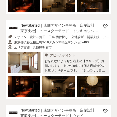
種でも他店にない個性を作り出すことがで
の小さな店舗が多く、たくさん実績がある
きます。 5.ショールーム 店舗リノベーショ
からこそ、収納スペースなどの細かな所に
ンでは珍しいショールームを設置。お店で
目が届きます。 2.街になじむ 100 件を超え
の営業体験を事前にイメージすることが出
るお店は今も元気 に営業されております。
来ます。実際にサンプルを見ることで決断
NewStarted でつくったお店様は閉店率 ５%
NewStarted｜店舗デザイン事務所 店舗設計
する時間を大幅に短縮。本当に必要な時間
以下。ころころと変わるのではなくずっと
東京支社[ニュースターテッド トウキョウシシ
はサービス価値の向上に使いま しょう。 6.
そこにあるからこそ、人が集まり街になっ
ャ]
アフターフォロー お店には数多くの人が訪
デザイン・設計＆施工・工事 物件探し 立地診断 開業支援 アフ
て、そのエリアに賑わいをもたらします。
れます。 住宅のように限られた人数で使う
ターケア
3.自社飲食店 akinauでは自社でも飲食店を
東京都渋谷区桜丘町9-18タカシマ桜丘マンション403
ものではありません。傷ついたり、破れた
運営しています。自社で経営することで個
エリア実績 兵庫県明石市
りするのもたくさんの人に使ってもらって
店の悩みを同じ目線で体験しています。体
アピールポイント
いる証拠。保証期間延長サービスは、 よく
感するからこそ見えてくるものがある と、
ある故障を完全フォロー。 メンテナンスも
私たちは考えています。共に悩みと向き合
お忘れないようぜひ右上の【クリップ】お
定期的に行います。 →詳しくは akinau care
えるパートナーです。 4.個性をつくる 世の
願いします！ Newstartedは個人店舗特化の
へ 価格帯は 工事 坪30万円〜 デザイン費
中には数多くのお店が存在 しています。し
お店づくりチームです。 『６つのつよみ』
用 坪5万円〜
かしどこも似たようなお店が増えてきてい
1.数多くの事例。 これまでに初出店を中心
るようにも思います。 NewStartedでは潜在
に100 件以上のお店づくりに関わらせてい
化しているやりたいことを引き出し、同業
ただいております。大きさ は10〜15坪ほど
種でも他店にない個性を作り出すことがで
の小さな店舗が多く、たくさん実績がある
きます。 5.ショールーム 店舗リノベーショ
からこそ、収納スペースなどの細かな所に
ンでは珍しいショールームを設置。お店で
目が届きます。 2.街になじむ 100 件を超え
の営業体験を事前にイメージすることが出
るお店は今も元気 に営業されております。
来ます。実際にサンプルを見ることで決断
NewStarted でつくったお店様は閉店率 ５%
NewStarted｜店舗デザイン事務所 店舗設計
する時間を大幅に短縮。本当に必要な時間
以下。ころころと変わるのではなくずっと
東海支社[ニュースターテッドトウカイ]
はサービス価値の向上に使いま しょう。 6.