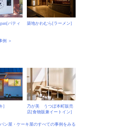
 Japan[パティ
築地かわむら[ラーメン]
事例 ＞
キ]
乃が美 うつぼ本町販売
店[食物販兼イートイン]
パン屋・ケーキ屋のすべての事例をみる