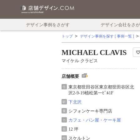
デザイン事例をさがす
デザイン会社をさが
トップ
デザイン事例を探す [ 事例一覧 ]
MICHAEL CLAVIS
マイケル クラビス
店舗概要
東京都世田谷区東京都世田谷区北
住
沢2-9-19植松第一ﾋﾞﾙ1F
下北沢
駅
シフォンケーキ専門店
業
カフェ・パン屋・ケーキ屋
カ
12 坪
面
スケルトン
特