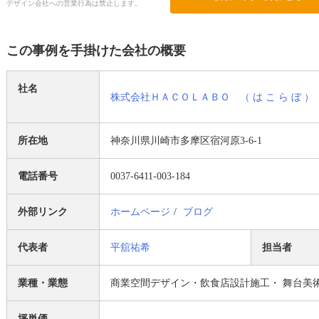
デザイン会社への営業行為は禁止します。
この事例を手掛けた会社の概要
社名
株式会社ＨＡＣＯＬＡＢＯ （ は こ ら ぼ ）
所在地
神奈川県川崎市多摩区宿河原3-6-1
電話番号
0037-6411-003-184
外部リンク
ホームページ
ブログ
代表者
平舘祐希
担当者
業種・業態
商業空間デザイン・飲食店設計施工・ 舞台美
坪単価