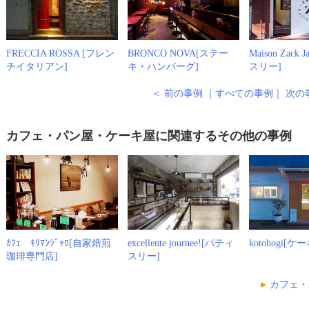
FRECCIA ROSSA [フレン
BRONCO NOVA[ステー
Maison Zack
チイタリアン]
キ・ハンバーグ]
スリー]
＜ 前の事例
｜
すべての事例
｜
次の
カフェ・パン屋・ケーキ屋に関連するその他の事例
ｶﾌｪ ｷﾘﾏﾝｼﾞｬﾛ[自家焙煎
excellente journee![パティ
kotohogi[ケー
珈琲専門店]
スリー]
カフェ・