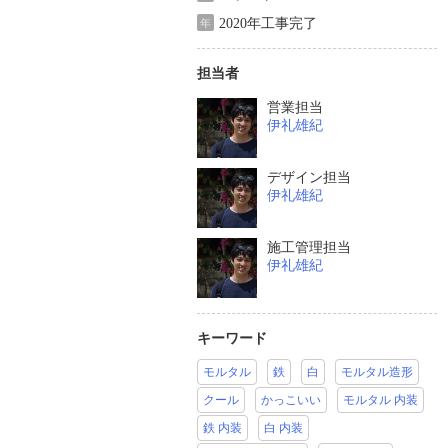
2020年工事完了
年
担当者
営業担当
伊礼雄紀
デザイン担当
伊礼雄紀
施工管理担当
伊礼雄紀
キーワード
モルタル
鉄
白
モルタル造形
クール
かっこいい
モルタル 内装
鉄 内装
白 内装