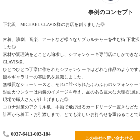
事例のコンセプト
下北沢 MICHAEL CLAVIS様のお店を創りました◎
古着、演劇、音楽、アートなど様々なサブカルチャーを生む街 下北
した◎
素材や調理法をとことん追求し、シフォンケーキ専門店にしかできないク
CLAVIS様。
ひとつひとつ丁寧に作られたシフォンケーキはどれも作品のようです
館やギャラリーの雰囲気を意識しました。
無機質なショーケースと、それに並べられたふわふわのシフォンケー
対面カウンターは内装のイメージを考え、品のある巨大な大理石(風)
現場で職人さんが仕上げました◎
コロナ対策のアクリル板、手動で飛び出るカードリーダー置きなどた
計画から着工・お引渡しまで、とても楽しいお打合せを重ねることで
0037-6411-003-184
この会社へ問い合わせる