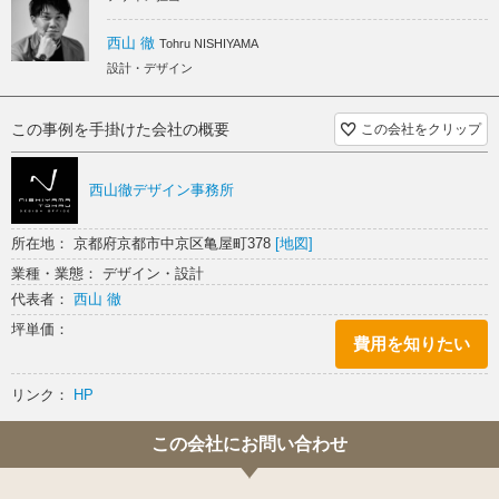
多くの人が行き交うコンコースや百貨店にある今回の区画では、中島大
祥堂のお菓子の代表的な材でもある栗のフォルムを感じさせる特徴的な
販売カウンターが人々の目を止める役割を担います。
西山 徹
Tohru NISHIYAMA
設計・デザイン
まるで丸太から削り出したかのような造形は、フォルムの可愛らしさと
素材の質量を併せ持ったデザインです。
木はマロングラッセの由来と言われているマロニエと、名器「ストラデ
この事例を手掛けた会社の概要
この会社をクリップ
ィバリウス」にも使われているシカモアを使用し、厨房のないこの区画
でも、栗の甘い香りを音色のように感じることができます。
西山徹デザイン事務所
什器フレームや本店から引き継がれる高麗格子のディテールは、角に丸
みを持たせ、伝統意匠にモダンさと柔らかさを加えています。
所在地： 京都府京都市中京区亀屋町378
[地図]
カウンターバックの壁面は、ブランドカラーの憲法色と白茶色の布摺漆
業種・業態： デザイン・設計
を盤面にロゴが発光し、面を取ったアクリルの南蛮柄が間接照明に照ら
代表者：
西山 徹
され輝き浮かび上がります。
坪単価：
費用を知りたい
シンプルな形状でありながら、R加工により求められる難解なディテール
は、
作り手の努力と繊細さが故に成り立ち、中島大祥堂が生み出すお菓子の
リンク：
HP
クオリティを感じさせます。
この会社にお問い合わせ