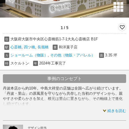
1
/
5
大阪府大阪市中央区心斎橋筋1-7-1大丸心斎橋店 B1F
住
心斎橋
,
四ツ橋
,
長堀橋
和洋菓子店
駅
業
ショールーム（物販）
,
その他（物販・アパレル）
3.35 坪
カ
面
スケルトン
2024年工事完了
特
年
事例のコンセプト
丹波本店から約10年。中島大祥堂の店舗は全国へ広がり続けています。
「丹波・里山」の原風景を守りながら共存した当初のデザインから、親
やすさや柔らかさを加え、根元は里山に置きながら、その軸線上で進化
し続けています。
続きを読む
その試みとなった淀屋橋店を基に、対面販売のみの小空間へデザインを
落とし込みました。
デザイン担当