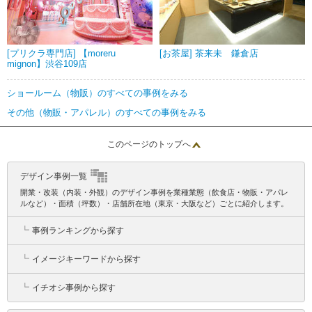
[プリクラ専門店] 【moreru
[お茶屋] 茶来未 鎌倉店
mignon】渋谷109店
ショールーム（物販）のすべての事例をみる
その他（物販・アパレル）のすべての事例をみる
このページのトップへ
デザイン事例一覧
開業・改装（内装・外観）のデザイン事例を業種業態（飲食店・物販・アパレ
ルなど）・面積（坪数）・店舗所在地（東京・大阪など）ごとに紹介します。
┗
事例ランキングから探す
┗
イメージキーワードから探す
┗
イチオシ事例から探す