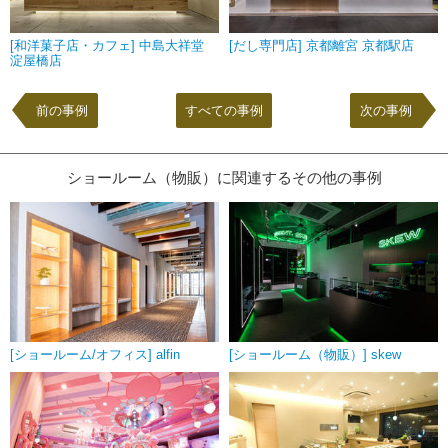
[和洋菓子店・カフェ] 中島大祥堂
[だし専門店] 京都離宮 京都駅店
淀屋橋店
前の事例
すべての事例
次の事例
ショールーム（物販）に関連するその他の事例
[ショールーム/オフィス] alfin
[ショールーム（物販）] skew