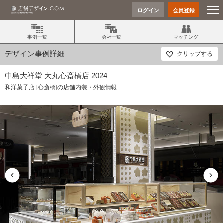
ログイン
会員登録
事例一覧
会社一覧
マッチング
デザイン事例詳細
クリップする
中島大祥堂 大丸心斎橋店 2024
和洋菓子店 [心斎橋]の店舗内装・外観情報