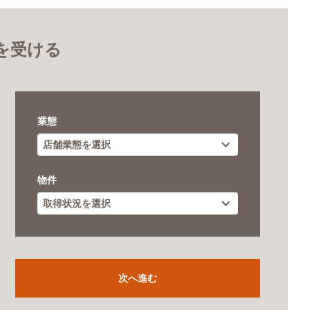
を受ける
業態
物件