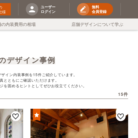
ユーザー
無料
の
ログイン
会員登録
社様
舗の内装費用の相場
店舗デザインについて学ぶ
のデザイン事例
ザイン内装事例を15件ご紹介しています。
真とともにご確認いただけます。
ジを固めるヒントとしてぜひお役立てください。
15件