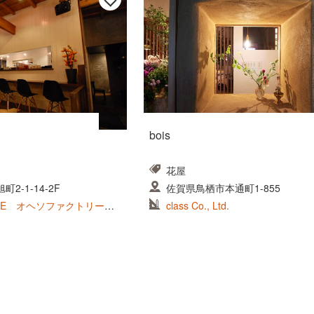
bois
花屋
2-1-14-2F
佐賀県鳥栖市本通町1-855
RAGE オヘソファクトリー株
class Co., Ltd.