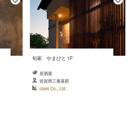
旬家 やまびと 1F
居酒屋
佐賀県三養基郡
class Co., Ltd.