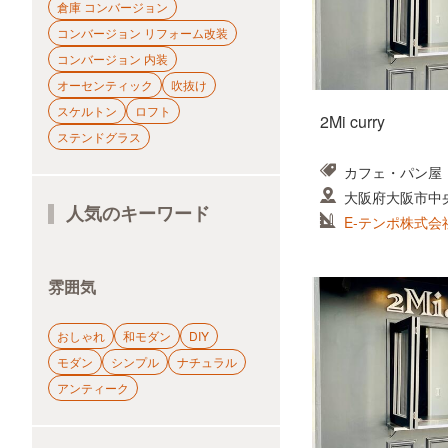
倉庫 コンバージョン
コンバージョン リフォーム改装
コンバージョン 内装
オーセンティック
吹抜け
スケルトン
ロフト
2Mi curry
ステンドグラス
カフェ・パン屋
大阪府大阪市中
人気のキーワード
E-テンポ株式会
雰囲気
おしゃれ
和モダン
DIY
モダン
シンプル
ナチュラル
アンティーク