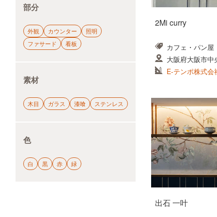
部分
2Mi curry
外観
カウンター
照明
ファサード
看板
カフェ・パン屋
大阪府大阪市中
E-テンポ株式会
素材
木目
ガラス
漆喰
ステンレス
色
白
黒
赤
緑
出石 一叶