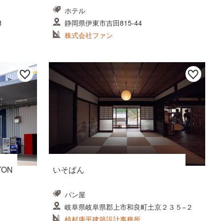
ホテル
1
静岡県伊東市吉田815-44
株式会社ファン
LTON
いそぱん
パン屋
岐阜県岐阜県郡上市和良町土京２３５−２
植村康平建築設計事務所