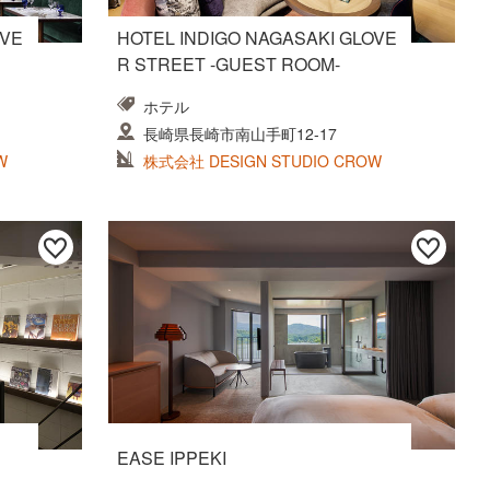
OVE
HOTEL INDIGO NAGASAKI GLOVE
R STREET -GUEST ROOM-
ホテル
長崎県長崎市南山手町12-17
W
株式会社 DESIGN STUDIO CROW
EASE IPPEKI