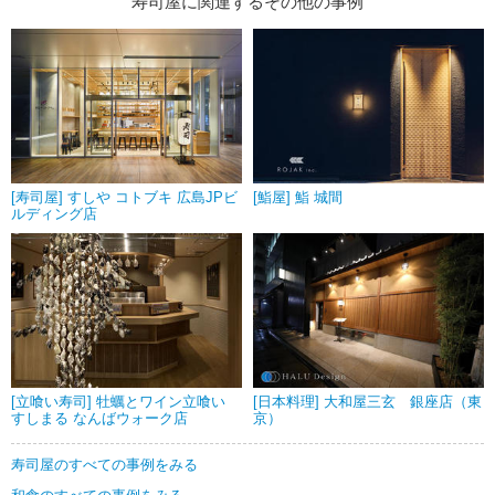
寿司屋に関連するその他の事例
[寿司屋] すしや コトブキ 広島JPビ
[鮨屋] 鮨 城間
ルディング店
[立喰い寿司] 牡蠣とワイン立喰い
[日本料理] 大和屋三玄 銀座店（東
すしまる なんばウォーク店
京）
寿司屋のすべての事例をみる