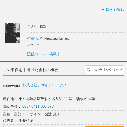
寿司屋 スケルトン
和食店 スケルトン
基本、寿司屋、和食屋な雰囲気ですが
続きを読む
イタリアン スケルトン
フレンチ スケルトン
奥のキッチンにはフレンチもイタリアンも出来る機器が揃っています
デザイン担当
イベント的に色々なシェフが来て数日間開催される宴
白木 スケルトン
とても面白いお店を造れました
生長 弘丞
Hirotsugu Ikunaga
デザイナー
企画を始めた時は全く違うコンセプトでした
流儀コメント掲載中！
また雰囲気もこんなに『和』な感じは想定していなかったのですが
オーナーの意向で
この事例を手掛けた会社の概要
この会社をクリップ
寿司屋の感じと。。。。
株式会社デザインワークス
こう言う雰囲気になって行きました
所在地： 東京都渋谷区千駄ヶ谷3-61-11 第二駒信ビル301
色々課題が在り
電話番号：
0037-6411-003-573
難航した部分もありましたがこうして寿司屋っぽく無事納まりました
業種・業態： デザイン・設計.施工
画像を見ていても全く判らないと思いますが
代表者： 生長弘丞