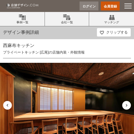
ログイン
会員登録
事例一覧
会社一覧
マッチング
デザイン事例詳細
クリップする
西麻布キッチン
プライベートキッチン [広尾]の店舗内装・外観情報