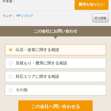
坪単価：
箱のスケルトン躯体は壁も天井も直線が全く無いRだけの空間で
費用を知りたい
設計も工事もかなり大変でした
リンク：
HP
|
ブログ
求人情報
知る人そ知る西麻布のプライベートキッチン
もし訪れる縁がございましたら
この会社にお問い合わせ
是非楽しんで下さい！！！
出店・改装に関する相談
見積もり・費用に関する相談
対応エリアに関する相談
その他