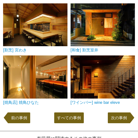
[割烹] 宮わき
[和食] 割烹室井
[焼鳥店] 焼鳥ひなた
[ワインバー] wine bar eleve
前の事例
すべての事例
次の事例