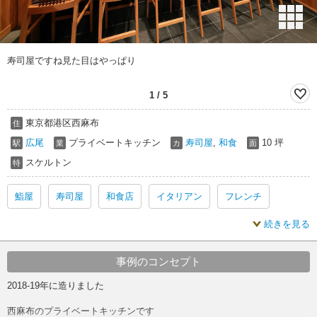
寿司屋ですね見た目はやっぱり
1
/
5
東京都港区西麻布
住
広尾
プライベートキッチン
寿司屋
,
和食
10 坪
駅
業
カ
面
スケルトン
特
鮨屋
寿司屋
和食店
イタリアン
フレンチ
続きを見る
白木
鮨屋 白木
寿司屋 白木
フレンチ 白木
鮨屋 内装
寿司屋 内装
和食店 内装
イタリアン 内装
事例のコンセプト
2018-19年に造りました
フレンチ 内装
白木 内装
鮨屋 スケルトン
西麻布のプライベートキッチンです