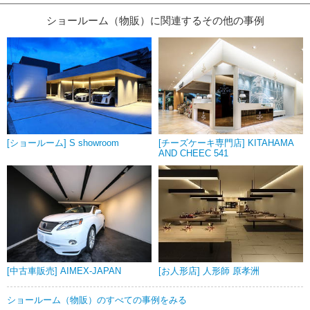
ショールーム（物販）に関連するその他の事例
[ショールーム] S showroom
[チーズケーキ専門店] KITAHAMA
AND CHEEC 541
[中古車販売] AIMEX-JAPAN
[お人形店] 人形師 原孝洲
ショールーム（物販）のすべての事例をみる