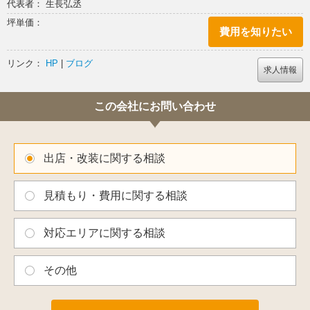
周りの方々は何の店なんだろうと思われているようです（笑）
代表者： 生長弘丞
坪単価：
ネット検索してもまったく出て来ないですし
費用を知りたい
今時の感じからは乖離した感のあるお店で凄く尖っていていいです
リンク：
HP
|
ブログ
ね。。
求人情報
カウンター空間の奥くには大きなワインセラーの部屋があり
この会社にお問い合わせ
何千本？とかのワインが並んでいるのをカウンターらか眺めるのもなか
なか
でも。。バーじゃない（笑）ので、、あくまでショップ。。。
出店・改装に関する相談
一度シャンパーニュのイベントの時に御邪魔して
見積もり・費用に関する相談
シャンパーニュの説明を伺いながら
カウンターで飲ませていただきましたが
対応エリアに関する相談
いや〜
その他
バーやったら流行りそうだなと。。。と凄く思っちゃいました（笑）