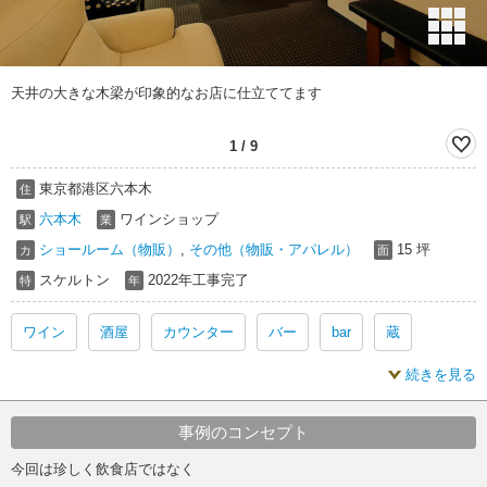
天井の大きな木梁が印象的なお店に仕立ててます
1
/
9
東京都港区六本木
住
六本木
ワインショップ
駅
業
ショールーム（物販）
,
その他（物販・アパレル）
15 坪
カ
面
スケルトン
2022年工事完了
特
年
ワイン
酒屋
カウンター
バー
bar
蔵
続きを見る
酒屋 ワイン
酒屋 カウンター
酒屋 蔵
バー ワイン
バー カウンター
bar ワイン
bar カウンター
事例のコンセプト
今回は珍しく飲食店ではなく
ワイン 内装
酒屋 内装
カウンター 内装
バー 内装