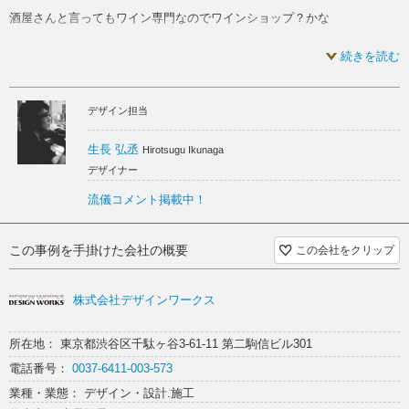
酒屋さんと言ってもワイン専門なのでワインショップ？かな
bar 内装
蔵 内装
ワイン スケルトン
酒屋 スケルトン
画像見るとほぼ
続きを読む
カウンター スケルトン
バー スケルトン
bar スケルトン
『バー』ですけど。。。。
デザイン担当
あくまで試飲やワインのイベントの時に使うカウンターです
蔵 スケルトン
こちらのオーナーとの縁はやはりワインで。。。。知り合いました
生長 弘丞
Hirotsugu Ikunaga
デザイナー
まあ僕的に良くあるワイン繋がり
流儀コメント掲載中！
結構。。良い感じに仕上がったと思います
まあ、酒屋と言っても一般に販売している酒屋ではなく
この事例を手掛けた会社の概要
この会社をクリップ
飲食店に卸す事がメインだそうで
株式会社デザインワークス
あくまで飲食店さんとのコミュニケーションの場的な感じですね
所在地： 東京都渋谷区千駄ヶ谷3-61-11 第二駒信ビル301
そんな訳で看板もありませんし
電話番号：
0037-6411-003-573
いつも常時オープンしている訳でもないので
業種・業態： デザイン・設計.施工