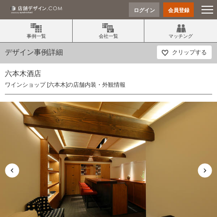
ログイン
会員登録
事例一覧
会社一覧
マッチング
デザイン事例詳細
クリップする
六本木酒店
ワインショップ [六本木]の店舗内装・外観情報