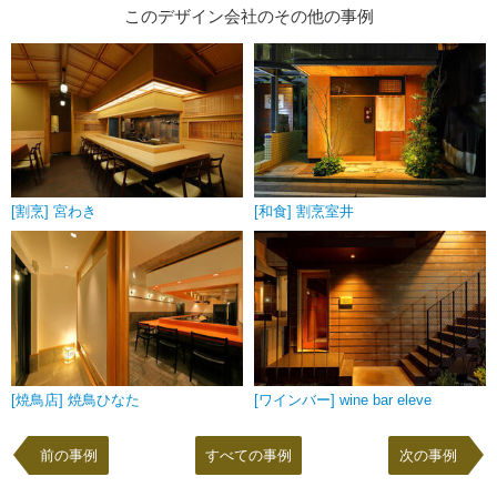
このデザイン会社のその他の事例
[割烹] 宮わき
[和食] 割烹室井
[焼鳥店] 焼鳥ひなた
[ワインバー] wine bar eleve
前の事例
すべての事例
次の事例