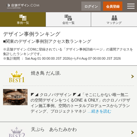
ログイン
会員登録
事例一覧
会社一覧
マッチング
デザイン事例ランキング
■関東のデザイン事例別アクセス数ランキング
※店舗デザイン.COMに登録されている「デザイン事例詳細ページ」の週間アクセスを
集計したランキングです。
※集計期間 ： Sat Aug 01 00:00:00 JST 2026からFri Aug 07 00:00:00 JST 2026
焼き鳥 だん須.
◤◢ クロノバデザイン ◤◢「そこにしかない唯一無二
の空間デザインをつくるONE & ONLY」のクロノバデザ
イン施工事例。空間のトータルプロデュースからブラン
ディング、プロジェクトマネジ
…続きを読む
天ぷら あらたみかわ