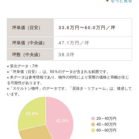
もっと見る
以下より、坪数ごとの詳細な費用シミュレーションや、実際の
施工事例から算出したデータをご確認いただけます。
坪単価（目安）
33.8
万円〜
60.0
万円／坪
坪単価（中央値）
47.1
万円／坪
坪数（中央値）
38.0
坪
※ 算出データ：7件
※「坪単価（目安）」は、50％のデータが含まれる範囲です。
※ 本データは参考情報であり、物件の特性により実際の価格と乖離が生じ
る可能性があります。
※「スケルトン物件」のデータです。「居抜き・リフォーム」は、後述して
います。
28.6%
20～40万円
42.9%
40～60万円
60～80万円