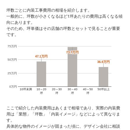
坪数ごとに内装工事費用の相場を紹介します。
一般的に、坪数が小さくなるほど1坪あたりの費用は高くなる傾
向にあります。
そのため、坪単価はその店舗の坪数とセットで見ることが重要
です。
75万円
73.7万円
73.7万円
47.1万円
47.1万円
50万円
36.9万円
36.9万円
25万円
0万円
10坪未満
10～20
20～30
30～40
40～50
50坪以上
坪
坪
坪
坪
ここで紹介した内装費用はあくまで相場であり、実際の内装費
用は「業態」「坪数」「内装イメージ」などによって異なりま
す。
具体的な物件のイメージが固まった頃に、デザイン会社に相談