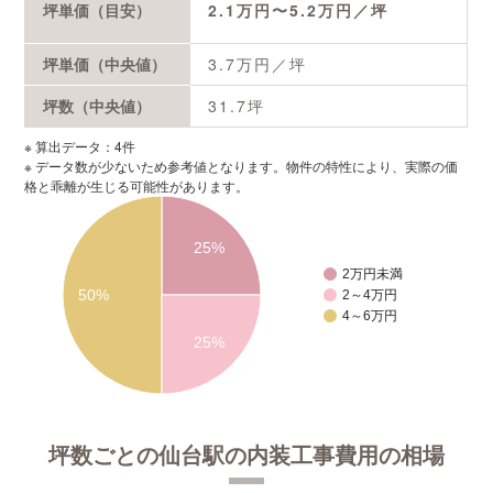
坪単価（目安）
2.1
万円〜
5.2
万円／坪
坪単価（中央値）
3.7
万円／坪
坪数（中央値）
31.7
坪
※ 算出データ：4件
※ データ数が少ないため参考値となります。物件の特性により、実際の価
格と乖離が生じる可能性があります。
25%
2万円未満
50%
2～4万円
4～6万円
25%
坪数ごとの仙台駅の内装工事費用の相場