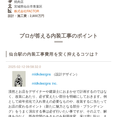
焼肉店
宮城県仙台市青葉区
株式会社FACTOR
設計・施工費：2,800万円
プロが答える内装工事のポイント
仙台駅の内装工事費用を安く抑えるコツは？
2025-02-12 09:58:32.0
mldkdesigns
（設計デザイン）
mldkdesigns inc.
漠然とお店をデザイナーや建築士におまかせで計画するのではな
く、改装にあたり、必ず変えたい部分を明確にしておきます。例
として経年劣化で入れ替えの必要なものや、改装するに当たって
お店の変わるポイント（新たに魅力となる部分・ブランディン
グ）をうまく演出する事は必ず行いたい事ですが、その上で、解
体を少なく、既存空間のあるものを利用改変、床は増し貼り、ま