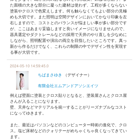
た面積の大きな部分に凝った建材は使わず、工程が多くならない
塗装やクロスで色変えします。何も触らなくてもよい部分の見極
めも大切です。また照明は空間デザインにおいてかなり印象を左
右しますので、コストとのバランスが悩ましい事が多い部分です
が、ここはあまり妥協しますと良いイメージになりませんので、
器具選定やダクトレールなどの採用で天井のやり直しを少なめに
しながら、照明配置や演出の両立を目指したいところです。真っ
新から作るだけでなく、これらの制限の中でデザイン性を実現す
る事が大切です。
2024-05-10 14:59:45.0
ちばまさゆき
（デザイナー）
有限会社エムアンドアソシエイツ
例えば壁面に塗装とクロス貼りとなると、塗装屋さんとクロス屋
さんが入ることになります。
壁、天井などマテリアルを統一することがリーズナブルなコスト
になってゆきます。
また、最近はパソコンなどのコンピューター時術の進化で、クロ
ス。塩ビ床材などのクォリテーがめちゃくちゃ良くなってきてい
ます。