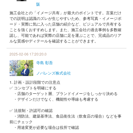
阪
施工会社との「イメージ共有」が最大のポイントです。言葉だけ
での説明は認識のズレが生じやすいため、参考写真・イメージボ
ード・実際に気に入った店舗の紹介など、ビジュアルで共有する
ことを強くおすすめします。また、施工会社の過去事例を多数確
認し、可能であれば実際の店舗に足を運ぶことで、完成品のリア
ルな質感やディテールを確認することができます。
2025-02-06 17:20:20.0
寺島 彰吾
ノバレンズ株式会社
1. 計画・設計段階での注意点
✅ コンセプトを明確にする
・店舗のターゲット層、ブランドイメージをしっかり決める
・デザインだけでなく、機能性や導線も考慮する
✅ 法規制・許認可の確認
・消防法、建築基準法、食品衛生法（飲食店の場合）などを事
前にチェック
・用途変更が必要な場合は役所で確認