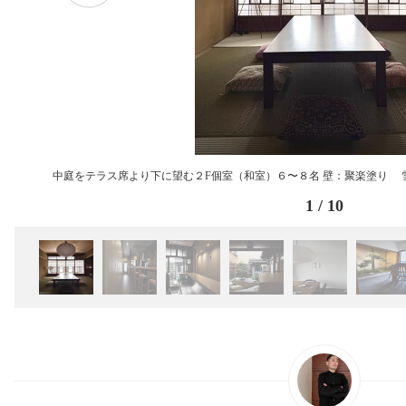
中庭をテラス席より下に望む２F個室（和室）６〜８名 壁：聚楽塗り 
1
/
10