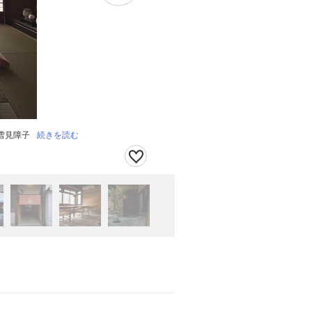
雪見障子
続きを読む
１Fカウンター席・通路・８名 壁：モルタ