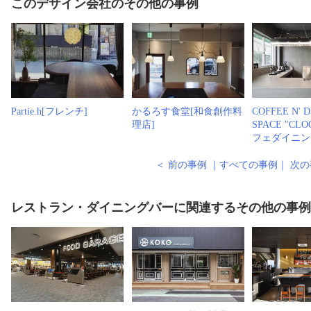
このデザイン会社のその他の事例
Partie.h[フレンチ]
かるろす食堂[和食創作料
COFFEE N' 
理店]
SPACE "CL
フェダイニン
＜ 前の事例
｜
すべての事例
｜
次の
レストラン・ダイニングバーに関連するその他の事