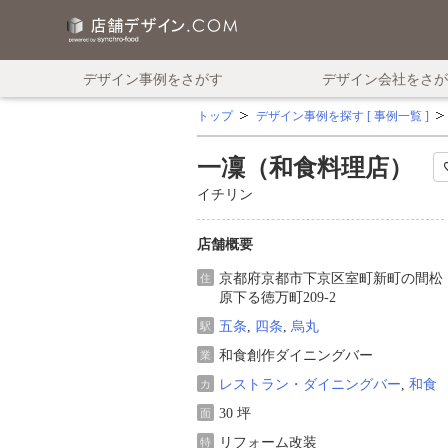
デザイン事例をさがす
デザイン会社をさが
トップ
デザイン事例を探す [ 事例一覧 ]
一凜（和食料理店）
イチリン
店舗概要
京都府京都市下京区室町新町の間松
住
原下る徳万町209-2
五条
,
四条
,
烏丸
駅
和食創作ダイニングバー
業
レストラン・ダイニングバー
,
和食
カ
30 坪
面
リフォーム改装
特