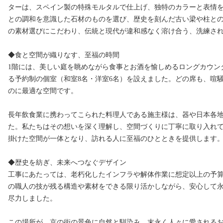
ターは、スペイン製の特殊モルタルで仕上げ、独特のカラーと表情
との調和を意識した石材のものを選び、歴史を刻んだ古い梁や柱と
の素材選びにこだわり、伝統と現代が違和感なく溶け合う、洗練さ
◆食と空間が織りなす、至福の時間
1階には、美しい庭を眺めながら食事とお酒を愉しめるロングカウン
る予約制の個室（和室8名・洋室6名）を設えました。どの席も、喧
のに最適な空間です。
長年飲食業に携わってこられた料理人である施主様は、器や日本各
た。私たちはその想いを深く理解し、空間づくりに丁寧に取り入れ
掛けた空間が一体となり、訪れる人に至福のひとときを提供します
◆歴史を紡ぎ、未来へつなぐデザイン
工事にあたっては、老朽化したインフラや解体作業に想定以上の予
の職人の技が残る構造や素材をできる限り活かしながら、安心して
尽力しました。
この場所が、京の街の景色に自然と馴染み、末永く人々に愛される