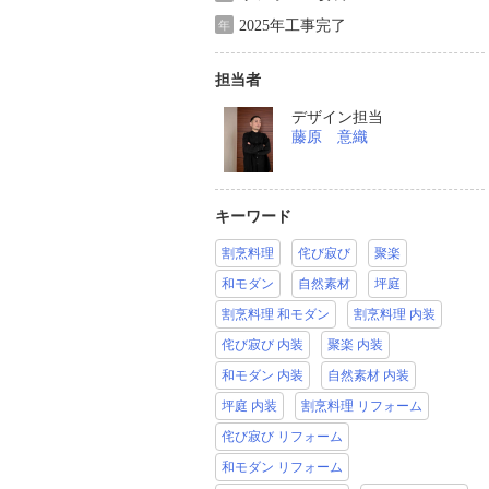
2025年工事完了
年
担当者
デザイン担当
藤原 意織
キーワード
割烹料理
侘び寂び
聚楽
和モダン
自然素材
坪庭
割烹料理 和モダン
割烹料理 内装
侘び寂び 内装
聚楽 内装
和モダン 内装
自然素材 内装
坪庭 内装
割烹料理 リフォーム
侘び寂び リフォーム
和モダン リフォーム