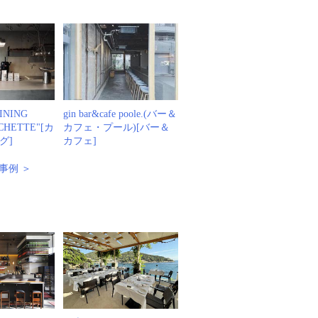
DINING
gin bar&cafe poole.(バー＆
OCHETTE"[カ
カフェ・プール)[バー＆
グ]
カフェ]
事例 ＞
例