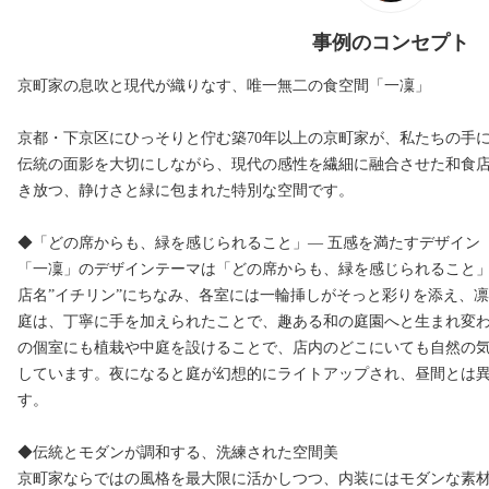
事例のコンセプト
京町家の息吹と現代が織りなす、唯一無二の食空間「一凜」
京都・下京区にひっそりと佇む築70年以上の京町家が、私たちの手
伝統の面影を大切にしながら、現代の感性を繊細に融合させた和食
き放つ、静けさと緑に包まれた特別な空間です。
◆「どの席からも、緑を感じられること」― 五感を満たすデザイン
「一凜」のデザインテーマは「どの席からも、緑を感じられること
店名”イチリン”にちなみ、各室には一輪挿しがそっと彩りを添え、
庭は、丁寧に手を加えられたことで、趣ある和の庭園へと生まれ変わ
の個室にも植栽や中庭を設けることで、店内のどこにいても自然の
しています。夜になると庭が幻想的にライトアップされ、昼間とは
す。
◆伝統とモダンが調和する、洗練された空間美
京町家ならではの風格を最大限に活かしつつ、内装にはモダンな素